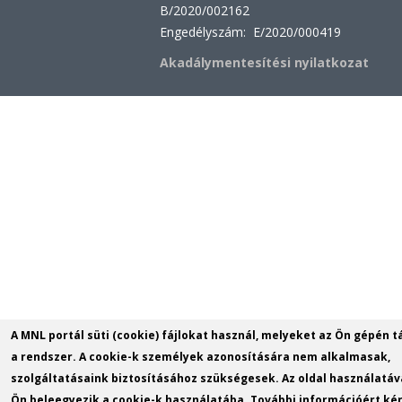
B/2020/002162
Engedélyszám: E/2020/000419
Akadálymentesítési nyilatkozat
A MNL portál süti (cookie) fájlokat használ, melyeket az Ön gépén t
a rendszer. A cookie-k személyek azonosítására nem alkalmasak,
szolgáltatásaink biztosításához szükségesek. Az oldal használatáv
Ön beleegyezik a cookie-k használatába. További információért kér