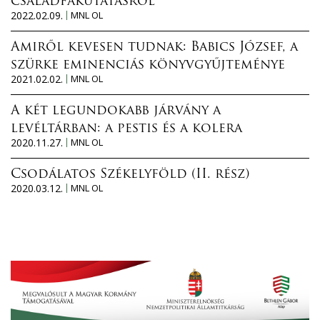
családfakutatásról
2022.02.09.
MNL OL
Amiről kevesen tudnak: Babics József, a
szürke eminenciás könyvgyűjteménye
2021.02.02.
MNL OL
A két legundokabb járvány a
levéltárban: a pestis és a kolera
2020.11.27.
MNL OL
Csodálatos Székelyföld (II. rész)
2020.03.12.
MNL OL