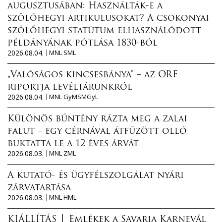
augusztusában: Használták-e a
szőlőhegyi artikulusokat? A csokonyai
szőlőhegyi statútum elhasználódott
példányának pótlása 1830-ból
2026.08.04.
MNL SML
„Valóságos kincsesbánya” – az ORF
riportja levéltárunkról
2026.08.04.
MNL GyMSMGyL
Különös bűntény rázta meg a zalai
falut – egy cérnával átfűzött olló
buktatta le a 12 éves árvát
2026.08.03.
MNL ZML
A kutató- és ügyfélszolgálat nyári
zárvatartása
2026.08.03.
MNL HML
KIÁLLÍTÁS │ Emlékek a Savaria Karnevál