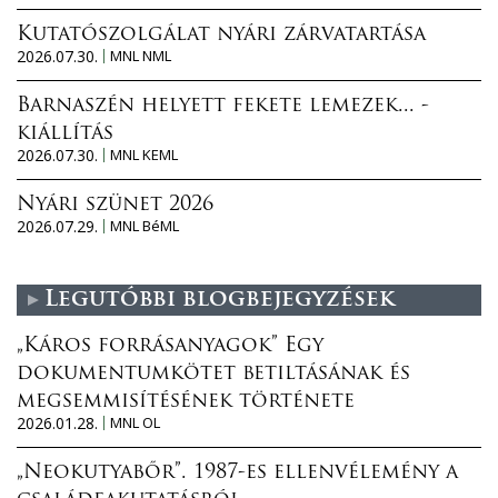
Kutatószolgálat nyári zárvatartása
2026.07.30.
MNL NML
Barnaszén helyett fekete lemezek... -
kiállítás
2026.07.30.
MNL KEML
Nyári szünet 2026
2026.07.29.
MNL BéML
Legutóbbi blogbejegyzések
„Káros forrásanyagok” Egy
dokumentumkötet betiltásának és
megsemmisítésének története
2026.01.28.
MNL OL
„Neokutyabőr”. 1987-es ellenvélemény a