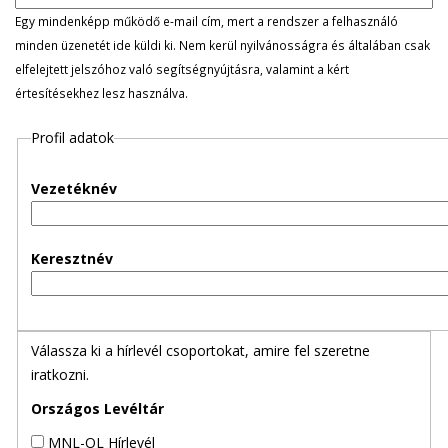
l
Egy mindenképp működő e-mail cím, mert a rendszer a felhasználó
minden üzenetét ide küldi ki. Nem kerül nyilvánosságra és általában csak
e
elfelejtett jelszóhoz való segítségnyújtásra, valamint a kért
értesítésekhez lesz használva.
g
Profil adatok
e
s
Vezetéknév
f
Keresztnév
ü
l
Válassza ki a hírlevél csoportokat, amire fel szeretne
e
iratkozni.
k
Országos Levéltár
MNL-OL Hírlevél