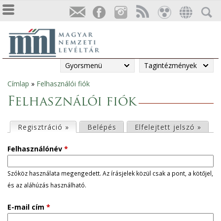
Gyorsmenü
Tagintézmények
Címlap
»
Felhasználói fiók
Jelenlegi
Felhasználói fiók
hely
E
Regisztráció »
(aktív fül)
Belépés
Elfelejtett jelszó »
l
Felhasználónév
*
s
Szóköz használata megengedett. Az írásjelek közül csak a pont, a kötőjel,
és az aláhúzás használható.
ő
E-mail cím
*
d