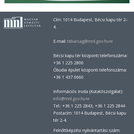
Cím: 1014 Budapest, Bécsi kapu tér 2–
4.
E-mail:
titkarsag@mnl.gov.hu
(link
sends
Bécsi kapu tér központi telefonszáma:
e-
+36 1 225 2800
mail)
Óbudai épület központi telefonszáma:
+36 1 437 0660
Információs Iroda (Kutatószolgálat):
info@mnl.gov.hu
(link
Tel.: +36 1 225 2843, +36 1 225 2844
sends
Postacím: 1014 Budapest, Bécsi kapu
e-
tér 2-4.
mail)
Felnőttképzési nyilvántartási szám: