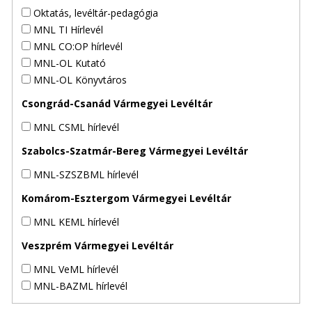
Oktatás, levéltár-pedagógia
MNL TI Hírlevél
MNL CO:OP hírlevél
MNL-OL Kutató
MNL-OL Könyvtáros
Csongrád-Csanád Vármegyei Levéltár
MNL CSML hírlevél
Szabolcs-Szatmár-Bereg Vármegyei Levéltár
MNL-SZSZBML hírlevél
Komárom-Esztergom Vármegyei Levéltár
MNL KEML hírlevél
Veszprém Vármegyei Levéltár
MNL VeML hírlevél
MNL-BAZML hírlevél