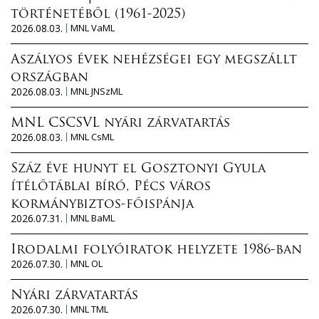
történetéből (1961-2025)
2026.08.03.
MNL VaML
Aszályos évek nehézségei egy megszállt
országban
2026.08.03.
MNL JNSzML
MNL CSCSVL nyári zárvatartás
2026.08.03.
MNL CsML
Száz éve hunyt el Gosztonyi Gyula
ítélőtáblai bíró, Pécs város
kormánybiztos-főispánja
2026.07.31.
MNL BaML
Irodalmi folyóiratok helyzete 1986-ban
2026.07.30.
MNL OL
Nyári zárvatartás
2026.07.30.
MNL TML