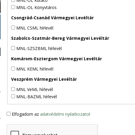
MNL-OL Kutató
MNL-OL Könyvtáros
Csongrád-Csanád Vármegyei Levéltár
MNL CSML hírlevél
Szabolcs-Szatmár-Bereg Vármegyei Levéltár
MNL-SZSZBML hírlevél
Komárom-Esztergom Vármegyei Levéltár
MNL KEML hírlevél
Veszprém Vármegyei Levéltár
MNL VeML hírlevél
MNL-BAZML hírlevél
Elfogadom az
adatvédelmi nyilatkozatot