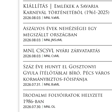
KIÁLLÍTÁS │ Emlékek a Savaria
Karnevál történetéből (1961-2025)
2026.08.03.
MNL VaML
Aszályos évek nehézségei egy
megszállt országban
2026.08.03.
MNL JNSzML
MNL CSCSVL nyári zárvatartás
2026.08.03.
MNL CsML
Száz éve hunyt el Gosztonyi
Gyula ítélőtáblai bíró, Pécs város
kormánybiztos-főispánja
2026.07.31.
MNL BaML
Irodalmi folyóiratok helyzete
1986-ban
2026.07.30.
MNL OL