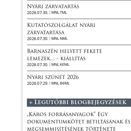
Nyári zárvatartás
2026.07.30.
MNL TML
Kutatószolgálat nyári
zárvatartása
2026.07.30.
MNL NML
Barnaszén helyett fekete
lemezek... - kiállítás
2026.07.30.
MNL KEML
Nyári szünet 2026
2026.07.29.
MNL BéML
Legutóbbi blogbejegyzések
„Káros forrásanyagok” Egy
dokumentumkötet betiltásának és
megsemmisítésének története