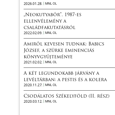
2026.01.28.
MNL OL
„Neokutyabőr”. 1987-es
ellenvélemény a
családfakutatásról
2022.02.09.
MNL OL
Amiről kevesen tudnak: Babics
József, a szürke eminenciás
könyvgyűjteménye
2021.02.02.
MNL OL
A két legundokabb járvány a
levéltárban: a pestis és a kolera
2020.11.27.
MNL OL
Csodálatos Székelyföld (II. rész)
2020.03.12.
MNL OL