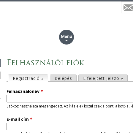
Felhasználói fiók
E
Regisztráció »
(aktív fül)
Belépés
Elfelejtett jelszó »
l
Felhasználónév
*
s
Szóköz használata megengedett. Az írásjelek közül csak a pont, a kötőjel, 
ő
E-mail cím
*
d