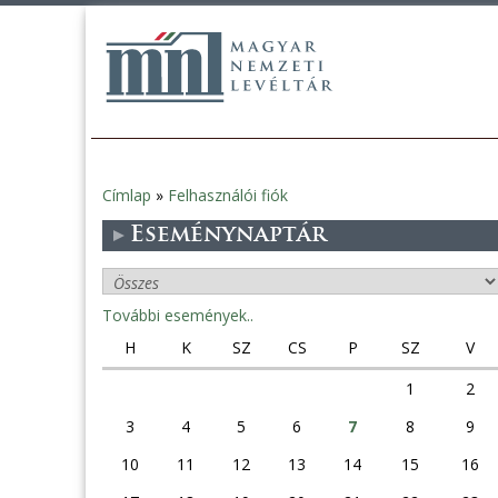
Címlap
»
Felhasználói fiók
Jelenlegi
Eseménynaptár
hely
További események..
H
K
SZ
CS
P
SZ
V
1
2
3
4
5
6
7
8
9
10
11
12
13
14
15
16