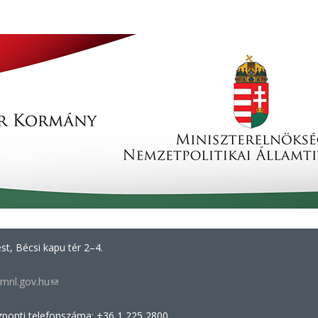
t, Bécsi kapu tér 2–4.
mnl.gov.hu
(link
sends
zponti telefonszáma: +36 1 225 2800
e-