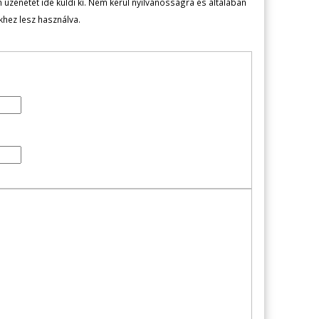
zenetét ide küldi ki. Nem kerül nyilvánosságra és általában
ekhez lesz használva.