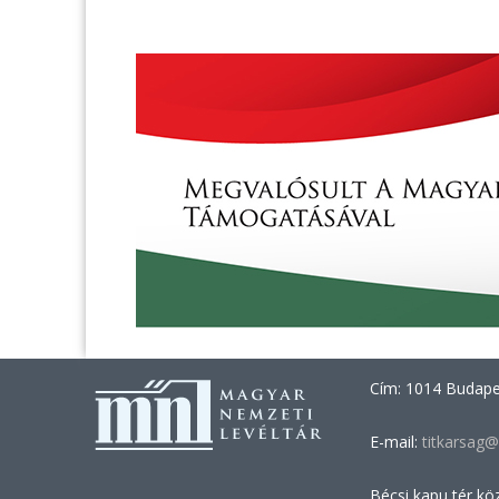
Cím: 1014 Budapes
E-mail:
titkarsag@
Bécsi kapu tér kö