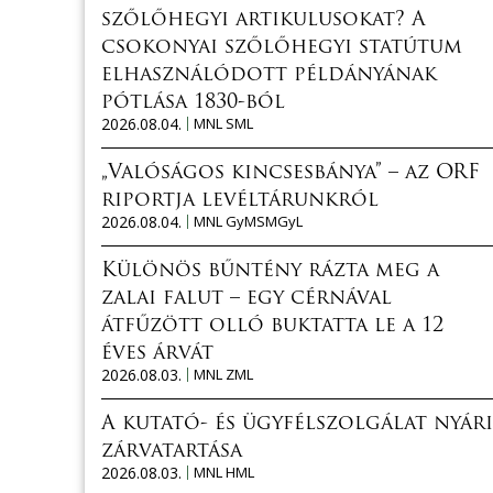
szőlőhegyi artikulusokat? A
csokonyai szőlőhegyi statútum
elhasználódott példányának
pótlása 1830-ból
2026.08.04.
MNL SML
„Valóságos kincsesbánya” – az ORF
riportja levéltárunkról
2026.08.04.
MNL GyMSMGyL
Különös bűntény rázta meg a
zalai falut – egy cérnával
átfűzött olló buktatta le a 12
éves árvát
2026.08.03.
MNL ZML
A kutató- és ügyfélszolgálat nyári
zárvatartása
2026.08.03.
MNL HML