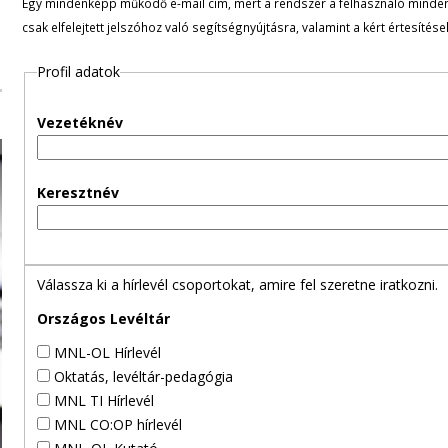
Egy mindenképp működő e-mail cím, mert a rendszer a felhasználó minden ü
l
csak elfelejtett jelszóhoz való segítségnyújtásra, valamint a kért értesítés
e
Profil adatok
g
Vezetéknév
e
s
Keresztnév
f
ü
Válassza ki a hírlevél csoportokat, amire fel szeretne iratkozni.
l
Országos Levéltár
MNL-OL Hírlevél
e
Oktatás, levéltár-pedagógia
MNL TI Hírlevél
k
MNL CO:OP hírlevél