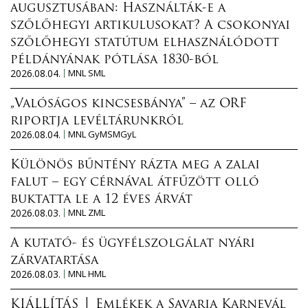
augusztusában: Használták-e a
szőlőhegyi artikulusokat? A csokonyai
szőlőhegyi statútum elhasználódott
példányának pótlása 1830-ból
2026.08.04.
MNL SML
„Valóságos kincsesbánya” – az ORF
riportja levéltárunkról
2026.08.04.
MNL GyMSMGyL
Különös bűntény rázta meg a zalai
falut – egy cérnával átfűzött olló
buktatta le a 12 éves árvát
2026.08.03.
MNL ZML
A kutató- és ügyfélszolgálat nyári
zárvatartása
2026.08.03.
MNL HML
KIÁLLÍTÁS │ Emlékek a Savaria Karnevál