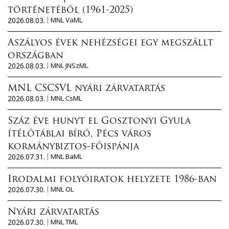
történetéből (1961-2025)
2026.08.03.
MNL VaML
Aszályos évek nehézségei egy megszállt
országban
2026.08.03.
MNL JNSzML
MNL CSCSVL nyári zárvatartás
2026.08.03.
MNL CsML
Száz éve hunyt el Gosztonyi Gyula
ítélőtáblai bíró, Pécs város
kormánybiztos-főispánja
2026.07.31.
MNL BaML
Irodalmi folyóiratok helyzete 1986-ban
2026.07.30.
MNL OL
Nyári zárvatartás
2026.07.30.
MNL TML