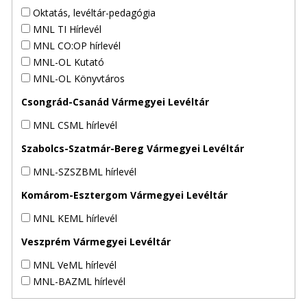
Oktatás, levéltár-pedagógia
MNL TI Hírlevél
MNL CO:OP hírlevél
MNL-OL Kutató
MNL-OL Könyvtáros
Csongrád-Csanád Vármegyei Levéltár
MNL CSML hírlevél
Szabolcs-Szatmár-Bereg Vármegyei Levéltár
MNL-SZSZBML hírlevél
Komárom-Esztergom Vármegyei Levéltár
MNL KEML hírlevél
Veszprém Vármegyei Levéltár
MNL VeML hírlevél
MNL-BAZML hírlevél