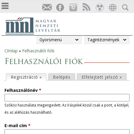
Gyorsmenü
Tagintézmények
Címlap
»
Felhasználói fiók
Jelenlegi
Felhasználói fiók
hely
E
Regisztráció »
(aktív fül)
Belépés
Elfelejtett jelszó »
l
Felhasználónév
*
s
Szóköz használata megengedett. Az írásjelek közül csak a pont, a kötőjel,
és az aláhúzás használható.
ő
E-mail cím
*
d