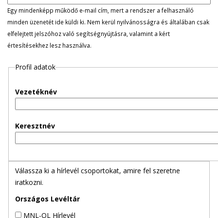
l
Egy mindenképp működő e-mail cím, mert a rendszer a felhasználó
minden üzenetét ide küldi ki. Nem kerül nyilvánosságra és általában csak
e
elfelejtett jelszóhoz való segítségnyújtásra, valamint a kért
értesítésekhez lesz használva.
g
Profil adatok
e
s
Vezetéknév
f
Keresztnév
ü
l
Válassza ki a hírlevél csoportokat, amire fel szeretne
e
iratkozni.
k
Országos Levéltár
MNL-OL Hírlevél