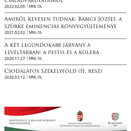
családfakutatásról
2022.02.09.
MNL OL
Amiről kevesen tudnak: Babics József, a
szürke eminenciás könyvgyűjteménye
2021.02.02.
MNL OL
A két legundokabb járvány a
levéltárban: a pestis és a kolera
2020.11.27.
MNL OL
Csodálatos Székelyföld (II. rész)
2020.03.12.
MNL OL