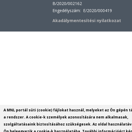
B/2020/002162
Engedélyszám: E/2020/000419
Akadálymentesítési nyilatkozat
A MNL portál süti (cookie) fájlokat használ, melyeket az Ön gépén t
a rendszer. A cookie-k személyek azonosítására nem alkalmasak,
szolgáltatásaink biztosításához szükségesek. Az oldal használatáv
Ön beleegyezik a cookie-k használatába. További információért kér