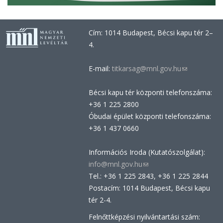
Cím: 1014 Budapest, Bécsi kapu tér 2–
4.
E-mail:
titkarsag@mnl.gov.hu
(link
sends
Bécsi kapu tér központi telefonszáma:
e-
+36 1 225 2800
mail)
Óbudai épület központi telefonszáma:
+36 1 437 0660
Információs Iroda (Kutatószolgálat):
info@mnl.gov.hu
(link
Tel.: +36 1 225 2843, +36 1 225 2844
sends
Postacím: 1014 Budapest, Bécsi kapu
e-
tér 2-4.
mail)
Felnőttképzési nyilvántartási szám: