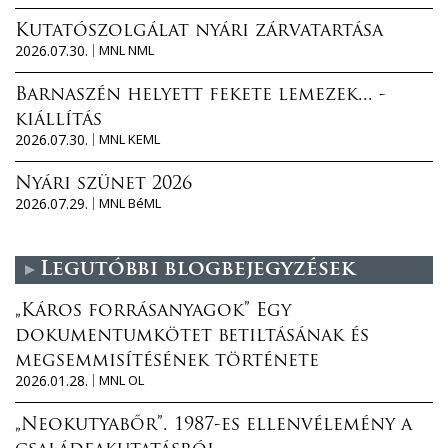
Kutatószolgálat nyári zárvatartása
2026.07.30.
MNL NML
Barnaszén helyett fekete lemezek... -
kiállítás
2026.07.30.
MNL KEML
Nyári szünet 2026
2026.07.29.
MNL BéML
Legutóbbi blogbejegyzések
„Káros forrásanyagok” Egy
dokumentumkötet betiltásának és
megsemmisítésének története
2026.01.28.
MNL OL
„Neokutyabőr”. 1987-es ellenvélemény a