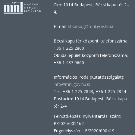
Cím: 1014 Budapest, Bécsi kapu tér 2–
4.
E-mail:
titkarsag@mnl.gov.hu
(link
sends
Bécsi kapu tér központi telefonszáma:
e-
+36 1 225 2800
mail)
Óbudai épület központi telefonszáma:
+36 1 437 0660
Információs Iroda (Kutatószolgálat):
info@mnl.gov.hu
(link
Tel.: +36 1 225 2843, +36 1 225 2844
sends
Postacím: 1014 Budapest, Bécsi kapu
e-
tér 2-4.
mail)
Felnőttképzési nyilvántartási szám:
B/2020/002162
Engedélyszám: E/2020/000419