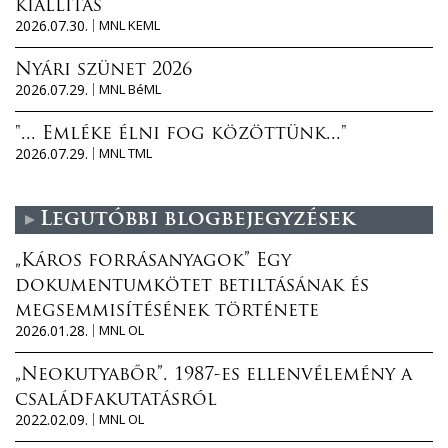
kiállítás
2026.07.30.
MNL KEML
Nyári szünet 2026
2026.07.29.
MNL BéML
"... Emléke élni fog közöttünk..."
2026.07.29.
MNL TML
Legutóbbi blogbejegyzések
„Káros forrásanyagok” Egy
dokumentumkötet betiltásának és
megsemmisítésének története
2026.01.28.
MNL OL
„Neokutyabőr”. 1987-es ellenvélemény a
családfakutatásról
2022.02.09.
MNL OL