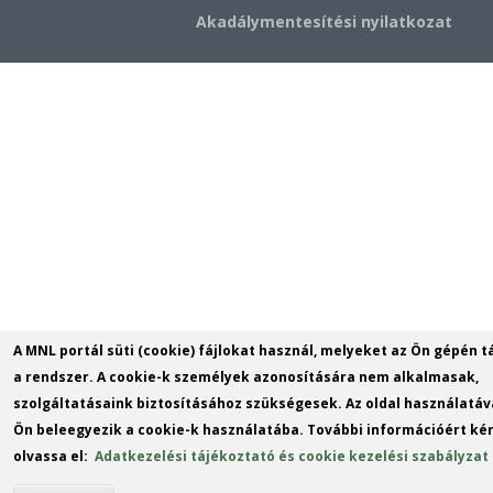
Akadálymentesítési nyilatkozat
A MNL portál süti (cookie) fájlokat használ, melyeket az Ön gépén t
a rendszer. A cookie-k személyek azonosítására nem alkalmasak,
szolgáltatásaink biztosításához szükségesek. Az oldal használatáv
Ön beleegyezik a cookie-k használatába. További információért kér
olvassa el:
Adatkezelési tájékoztató és cookie kezelési szabályzat