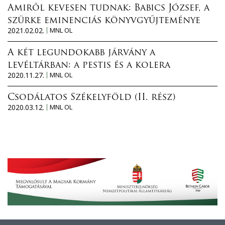
Amiről kevesen tudnak: Babics József, a
szürke eminenciás könyvgyűjteménye
2021.02.02.
MNL OL
A két legundokabb járvány a
levéltárban: a pestis és a kolera
2020.11.27.
MNL OL
Csodálatos Székelyföld (II. rész)
2020.03.12.
MNL OL