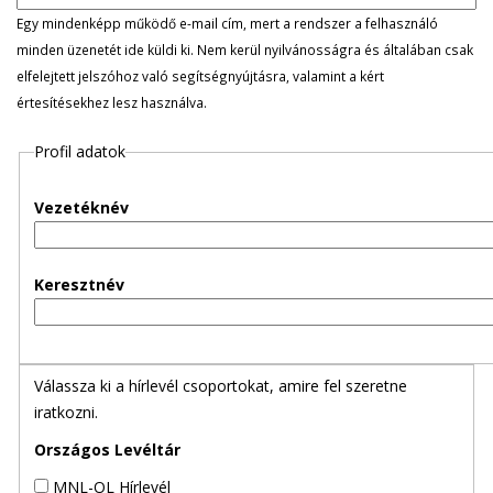
l
Egy mindenképp működő e-mail cím, mert a rendszer a felhasználó
minden üzenetét ide küldi ki. Nem kerül nyilvánosságra és általában csak
e
elfelejtett jelszóhoz való segítségnyújtásra, valamint a kért
értesítésekhez lesz használva.
g
Profil adatok
e
s
Vezetéknév
f
Keresztnév
ü
l
Válassza ki a hírlevél csoportokat, amire fel szeretne
e
iratkozni.
k
Országos Levéltár
MNL-OL Hírlevél