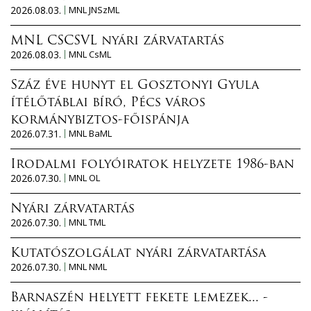
2026.08.03.
MNL JNSzML
MNL CSCSVL nyári zárvatartás
2026.08.03.
MNL CsML
Száz éve hunyt el Gosztonyi Gyula
ítélőtáblai bíró, Pécs város
kormánybiztos-főispánja
2026.07.31.
MNL BaML
Irodalmi folyóiratok helyzete 1986-ban
2026.07.30.
MNL OL
Nyári zárvatartás
2026.07.30.
MNL TML
Kutatószolgálat nyári zárvatartása
2026.07.30.
MNL NML
Barnaszén helyett fekete lemezek... -