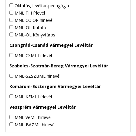
Oktatás, levéltár-pedagógia
MNL TI Hírlevél
MNL CO:OP hírlevél
MNL-OL Kutató
MNL-OL Könyvtáros
Csongrád-Csanád Vármegyei Levéltár
MNL CSML hírlevél
Szabolcs-Szatmár-Bereg Vármegyei Levéltár
MNL-SZSZBML hírlevél
Komárom-Esztergom Vármegyei Levéltár
MNL KEML hírlevél
Veszprém Vármegyei Levéltár
MNL VeML hírlevél
MNL-BAZML hírlevél