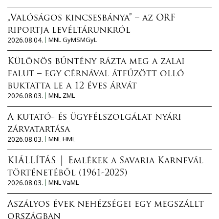
„Valóságos kincsesbánya” – az ORF
riportja levéltárunkról
2026.08.04.
MNL GyMSMGyL
Különös bűntény rázta meg a zalai
falut – egy cérnával átfűzött olló
buktatta le a 12 éves árvát
2026.08.03.
MNL ZML
A kutató- és ügyfélszolgálat nyári
zárvatartása
2026.08.03.
MNL HML
KIÁLLÍTÁS │ Emlékek a Savaria Karnevál
történetéből (1961-2025)
2026.08.03.
MNL VaML
Aszályos évek nehézségei egy megszállt
országban