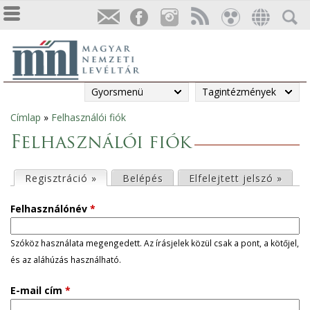
Gyorsmenü
Tagintézmények
Címlap
»
Felhasználói fiók
Jelenlegi
Felhasználói fiók
hely
E
Regisztráció »
(aktív fül)
Belépés
Elfelejtett jelszó »
l
Felhasználónév
*
s
Szóköz használata megengedett. Az írásjelek közül csak a pont, a kötőjel,
és az aláhúzás használható.
ő
E-mail cím
*
d