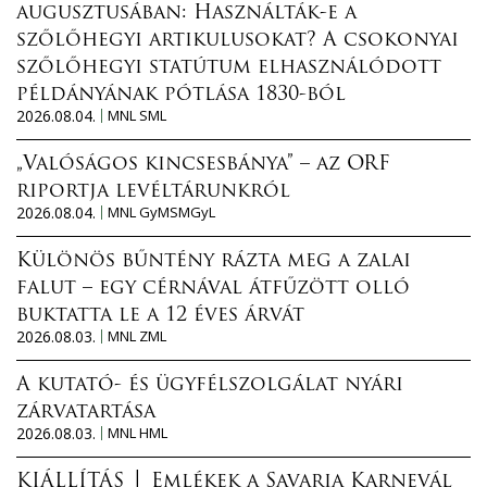
augusztusában: Használták-e a
szőlőhegyi artikulusokat? A csokonyai
szőlőhegyi statútum elhasználódott
példányának pótlása 1830-ból
2026.08.04.
MNL SML
„Valóságos kincsesbánya” – az ORF
riportja levéltárunkról
2026.08.04.
MNL GyMSMGyL
Különös bűntény rázta meg a zalai
falut – egy cérnával átfűzött olló
buktatta le a 12 éves árvát
2026.08.03.
MNL ZML
A kutató- és ügyfélszolgálat nyári
zárvatartása
2026.08.03.
MNL HML
KIÁLLÍTÁS │ Emlékek a Savaria Karnevál