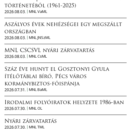
történetéből (1961-2025)
2026.08.03.
MNL VaML
Aszályos évek nehézségei egy megszállt
országban
2026.08.03.
MNL JNSzML
MNL CSCSVL nyári zárvatartás
2026.08.03.
MNL CsML
Száz éve hunyt el Gosztonyi Gyula
ítélőtáblai bíró, Pécs város
kormánybiztos-főispánja
2026.07.31.
MNL BaML
Irodalmi folyóiratok helyzete 1986-ban
2026.07.30.
MNL OL
Nyári zárvatartás
2026.07.30.
MNL TML