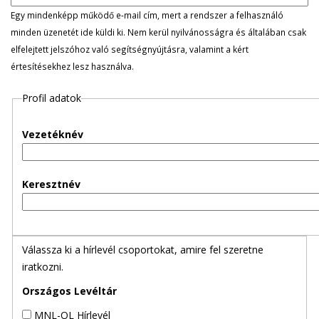
l
Egy mindenképp működő e-mail cím, mert a rendszer a felhasználó
minden üzenetét ide küldi ki. Nem kerül nyilvánosságra és általában csak
e
elfelejtett jelszóhoz való segítségnyújtásra, valamint a kért
értesítésekhez lesz használva.
g
Profil adatok
e
s
Vezetéknév
f
Keresztnév
ü
l
Válassza ki a hírlevél csoportokat, amire fel szeretne
e
iratkozni.
k
Országos Levéltár
MNL-OL Hírlevél