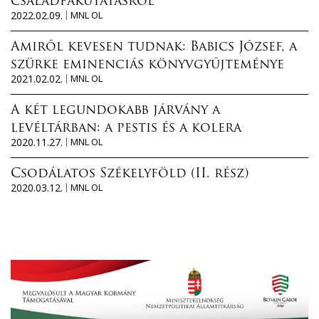
családfakutatásról
2022.02.09.
MNL OL
Amiről kevesen tudnak: Babics József, a
szürke eminenciás könyvgyűjteménye
2021.02.02.
MNL OL
A két legundokabb járvány a
levéltárban: a pestis és a kolera
2020.11.27.
MNL OL
Csodálatos Székelyföld (II. rész)
2020.03.12.
MNL OL