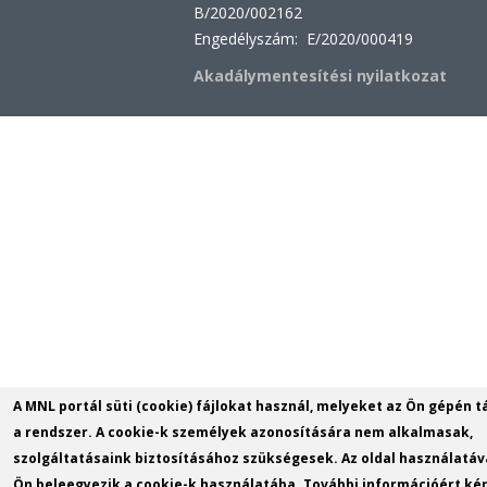
B/2020/002162
Engedélyszám: E/2020/000419
Akadálymentesítési nyilatkozat
A MNL portál süti (cookie) fájlokat használ, melyeket az Ön gépén t
a rendszer. A cookie-k személyek azonosítására nem alkalmasak,
szolgáltatásaink biztosításához szükségesek. Az oldal használatáv
Ön beleegyezik a cookie-k használatába. További információért kér