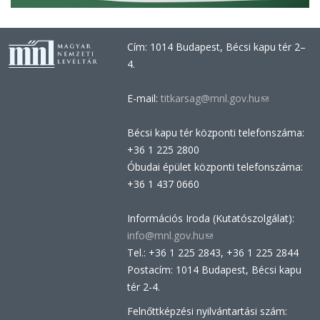
Cím: 1014 Budapest, Bécsi kapu tér 2–
4.
E-mail:
titkarsag@mnl.gov.hu
(link
sends
Bécsi kapu tér központi telefonszáma:
e-
+36 1 225 2800
mail)
Óbudai épület központi telefonszáma:
+36 1 437 0660
Információs Iroda (Kutatószolgálat):
info@mnl.gov.hu
(link
Tel.: +36 1 225 2843, +36 1 225 2844
sends
Postacím: 1014 Budapest, Bécsi kapu
e-
tér 2-4.
mail)
Felnőttképzési nyilvántartási szám: