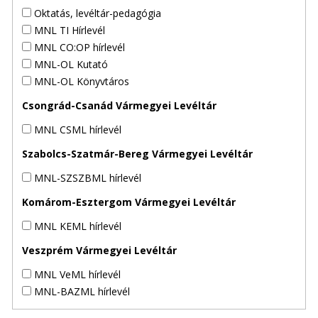
Oktatás, levéltár-pedagógia
MNL TI Hírlevél
MNL CO:OP hírlevél
MNL-OL Kutató
MNL-OL Könyvtáros
Csongrád-Csanád Vármegyei Levéltár
MNL CSML hírlevél
Szabolcs-Szatmár-Bereg Vármegyei Levéltár
MNL-SZSZBML hírlevél
Komárom-Esztergom Vármegyei Levéltár
MNL KEML hírlevél
Veszprém Vármegyei Levéltár
MNL VeML hírlevél
MNL-BAZML hírlevél