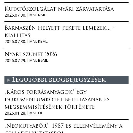
Kutatószolgálat nyári zárvatartása
2026.07.30.
MNL NML
Barnaszén helyett fekete lemezek... -
kiállítás
2026.07.30.
MNL KEML
Nyári szünet 2026
2026.07.29.
MNL BéML
Legutóbbi blogbejegyzések
„Káros forrásanyagok” Egy
dokumentumkötet betiltásának és
megsemmisítésének története
2026.01.28.
MNL OL
„Neokutyabőr”. 1987-es ellenvélemény a