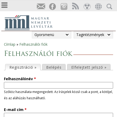
Gyorsmenü
Tagintézmények
Címlap
»
Felhasználói fiók
Jelenlegi
Felhasználói fiók
hely
E
Regisztráció »
(aktív fül)
Belépés
Elfelejtett jelszó »
l
Felhasználónév
*
s
Szóköz használata megengedett. Az írásjelek közül csak a pont, a kötőjel,
és az aláhúzás használható.
ő
E-mail cím
*
d