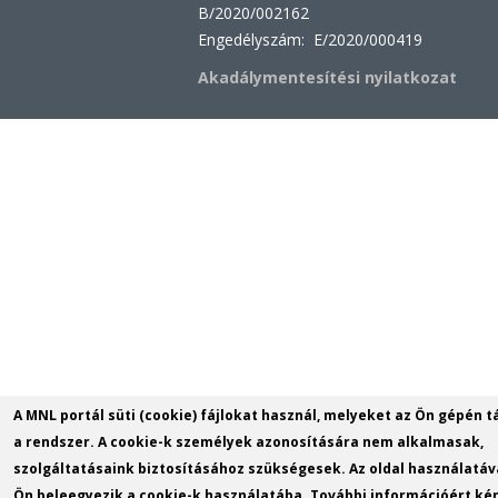
B/2020/002162
Engedélyszám: E/2020/000419
Akadálymentesítési nyilatkozat
A MNL portál süti (cookie) fájlokat használ, melyeket az Ön gépén t
a rendszer. A cookie-k személyek azonosítására nem alkalmasak,
szolgáltatásaink biztosításához szükségesek. Az oldal használatáv
Ön beleegyezik a cookie-k használatába. További információért kér