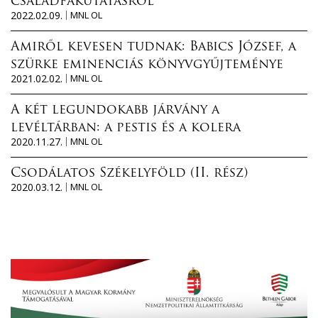
családfakutatásról
2022.02.09.
MNL OL
Amiről kevesen tudnak: Babics József, a
szürke eminenciás könyvgyűjteménye
2021.02.02.
MNL OL
A két legundokabb járvány a
levéltárban: a pestis és a kolera
2020.11.27.
MNL OL
Csodálatos Székelyföld (II. rész)
2020.03.12.
MNL OL