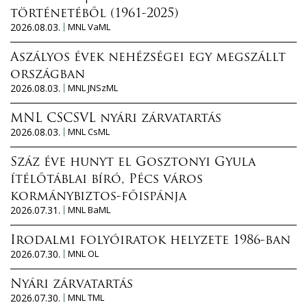
történetéből (1961-2025)
2026.08.03.
MNL VaML
Aszályos évek nehézségei egy megszállt
országban
2026.08.03.
MNL JNSzML
MNL CSCSVL nyári zárvatartás
2026.08.03.
MNL CsML
Száz éve hunyt el Gosztonyi Gyula
ítélőtáblai bíró, Pécs város
kormánybiztos-főispánja
2026.07.31.
MNL BaML
Irodalmi folyóiratok helyzete 1986-ban
2026.07.30.
MNL OL
Nyári zárvatartás
2026.07.30.
MNL TML