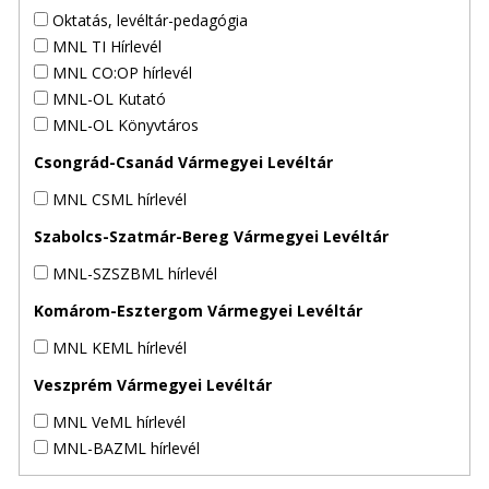
Oktatás, levéltár-pedagógia
MNL TI Hírlevél
MNL CO:OP hírlevél
MNL-OL Kutató
MNL-OL Könyvtáros
Csongrád-Csanád Vármegyei Levéltár
MNL CSML hírlevél
Szabolcs-Szatmár-Bereg Vármegyei Levéltár
MNL-SZSZBML hírlevél
Komárom-Esztergom Vármegyei Levéltár
MNL KEML hírlevél
Veszprém Vármegyei Levéltár
MNL VeML hírlevél
MNL-BAZML hírlevél