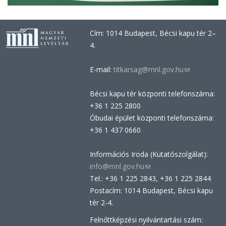
Cím: 1014 Budapest, Bécsi kapu tér 2–
4.
E-mail:
titkarsag@mnl.gov.hu
(link
sends
Bécsi kapu tér központi telefonszáma:
e-
+36 1 225 2800
mail)
Óbudai épület központi telefonszáma:
+36 1 437 0660
Információs Iroda (Kutatószolgálat):
info@mnl.gov.hu
(link
Tel.: +36 1 225 2843, +36 1 225 2844
sends
Postacím: 1014 Budapest, Bécsi kapu
e-
tér 2-4.
mail)
Felnőttképzési nyilvántartási szám: