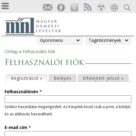
Gyorsmenü
Tagintézmények
Címlap
»
Felhasználói fiók
Jelenlegi
Felhasználói fiók
hely
E
Regisztráció »
(aktív fül)
Belépés
Elfelejtett jelszó »
l
Felhasználónév
*
s
Szóköz használata megengedett. Az írásjelek közül csak a pont, a kötőjel,
és az aláhúzás használható.
ő
E-mail cím
*
d