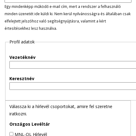
l
Egy mindenképp működő e-mail cím, mert a rendszer a felhasználó
minden üzenetét ide küldi ki. Nem kerül nyilvánosságra és általában csak
e
elfelejtett jelszóhoz való segítségnyújtásra, valamint a kért
értesítésekhez lesz használva.
g
Profil adatok
e
s
Vezetéknév
f
Keresztnév
ü
l
Válassza ki a hírlevél csoportokat, amire fel szeretne
e
iratkozni.
k
Országos Levéltár
MNL-OL Hírlevél