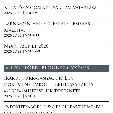
Kutatószolgálat nyári zárvatartása
2026.07.30.
MNL NML
Barnaszén helyett fekete lemezek... -
kiállítás
2026.07.30.
MNL KEML
Nyári szünet 2026
2026.07.29.
MNL BéML
Legutóbbi blogbejegyzések
„Káros forrásanyagok” Egy
dokumentumkötet betiltásának és
megsemmisítésének története
2026.01.28.
MNL OL
„Neokutyabőr”. 1987-es ellenvélemény a