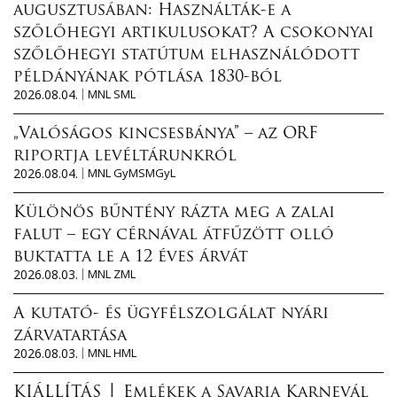
augusztusában: Használták-e a
szőlőhegyi artikulusokat? A csokonyai
szőlőhegyi statútum elhasználódott
példányának pótlása 1830-ból
2026.08.04.
MNL SML
„Valóságos kincsesbánya” – az ORF
riportja levéltárunkról
2026.08.04.
MNL GyMSMGyL
Különös bűntény rázta meg a zalai
falut – egy cérnával átfűzött olló
buktatta le a 12 éves árvát
2026.08.03.
MNL ZML
A kutató- és ügyfélszolgálat nyári
zárvatartása
2026.08.03.
MNL HML
KIÁLLÍTÁS │ Emlékek a Savaria Karnevál