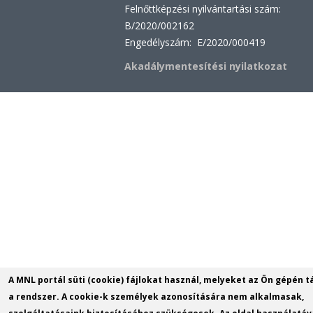
Felnőttképzési nyilvántartási szám:
B/2020/002162
Engedélyszám: E/2020/000419
Akadálymentesítési nyilatkozat
A MNL portál süti (cookie) fájlokat használ, melyeket az Ön gépén t
a rendszer. A cookie-k személyek azonosítására nem alkalmasak,