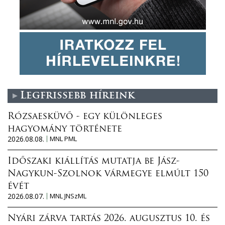
Legfrissebb híreink
Rózsaesküvő - egy különleges
hagyomány története
2026.08.08.
MNL PML
Időszaki kiállítás mutatja be Jász-
Nagykun-Szolnok vármegye elmúlt 150
évét
2026.08.07.
MNL JNSzML
Nyári zárva tartás 2026. augusztus 10. és