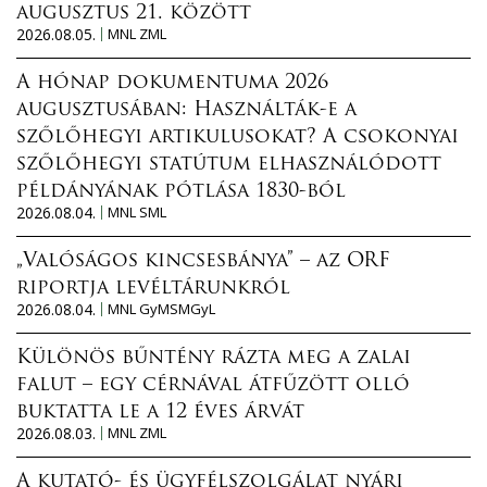
augusztus 21. között
2026.08.05.
MNL ZML
A hónap dokumentuma 2026
augusztusában: Használták-e a
szőlőhegyi artikulusokat? A csokonyai
szőlőhegyi statútum elhasználódott
példányának pótlása 1830-ból
2026.08.04.
MNL SML
„Valóságos kincsesbánya” – az ORF
riportja levéltárunkról
2026.08.04.
MNL GyMSMGyL
Különös bűntény rázta meg a zalai
falut – egy cérnával átfűzött olló
buktatta le a 12 éves árvát
2026.08.03.
MNL ZML
A kutató- és ügyfélszolgálat nyári