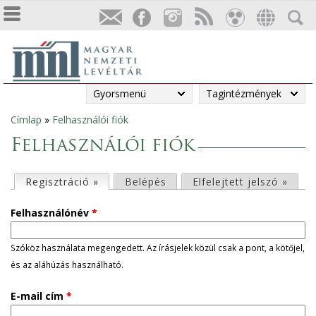
Gyorsmenü
Tagintézmények
Címlap
»
Felhasználói fiók
Jelenlegi
Felhasználói fiók
hely
E
Regisztráció »
(aktív fül)
Belépés
Elfelejtett jelszó »
l
Felhasználónév
*
s
Szóköz használata megengedett. Az írásjelek közül csak a pont, a kötőjel,
és az aláhúzás használható.
ő
E-mail cím
*
d