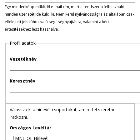
l
Egy mindenképp működő e-mail cím, mert a rendszer a felhasználó
minden üzenetét ide küldi ki. Nem kerül nyilvánosságra és általában csak
e
elfelejtett jelszóhoz való segítségnyújtásra, valamint a kért
értesítésekhez lesz használva.
g
Profil adatok
e
s
Vezetéknév
f
Keresztnév
ü
l
Válassza ki a hírlevél csoportokat, amire fel szeretne
e
iratkozni.
k
Országos Levéltár
MNL-OL Hírlevél