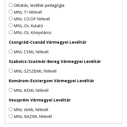
Oktatás, levéltár-pedagógia
MNL TI Hírlevél
MNL CO:OP hírlevél
MNL-OL Kutató
MNL-OL Könyvtáros
Csongrád-Csanád Vármegyei Levéltár
MNL CSML hírlevél
Szabolcs-Szatmár-Bereg Vármegyei Levéltár
MNL-SZSZBML hírlevél
Komárom-Esztergom Vármegyei Levéltár
MNL KEML hírlevél
Veszprém Vármegyei Levéltár
MNL VeML hírlevél
MNL-BAZML hírlevél