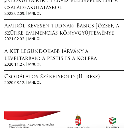
„Neokutyabőr”. 1987-es ellenvélemény a
családfakutatásról
2022.02.09.
MNL OL
Amiről kevesen tudnak: Babics József, a
szürke eminenciás könyvgyűjteménye
2021.02.02.
MNL OL
A két legundokabb járvány a
levéltárban: a pestis és a kolera
2020.11.27.
MNL OL
Csodálatos Székelyföld (II. rész)
2020.03.12.
MNL OL