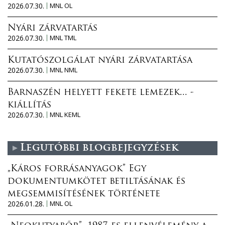
2026.07.30.
MNL OL
Nyári zárvatartás
2026.07.30.
MNL TML
Kutatószolgálat nyári zárvatartása
2026.07.30.
MNL NML
Barnaszén helyett fekete lemezek... -
kiállítás
2026.07.30.
MNL KEML
Legutóbbi blogbejegyzések
„Káros forrásanyagok” Egy
dokumentumkötet betiltásának és
megsemmisítésének története
2026.01.28.
MNL OL