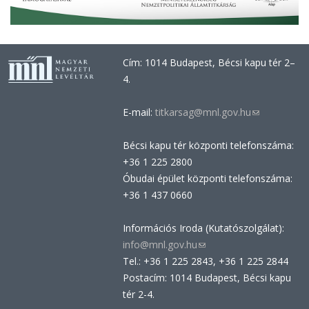
Cím: 1014 Budapest, Bécsi kapu tér 2–
4.
E-mail:
titkarsag@mnl.gov.hu
(link
sends
Bécsi kapu tér központi telefonszáma:
e-
+36 1 225 2800
mail)
Óbudai épület központi telefonszáma:
+36 1 437 0660
Információs Iroda (Kutatószolgálat):
info@mnl.gov.hu
(link
Tel.: +36 1 225 2843, +36 1 225 2844
sends
Postacím: 1014 Budapest, Bécsi kapu
e-
tér 2-4.
mail)