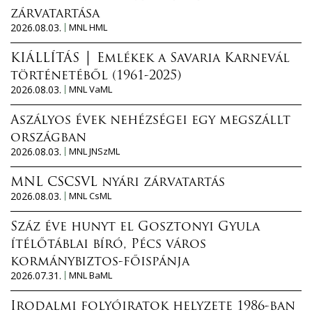
zárvatartása
2026.08.03.
MNL HML
KIÁLLÍTÁS │ Emlékek a Savaria Karnevál
történetéből (1961-2025)
2026.08.03.
MNL VaML
Aszályos évek nehézségei egy megszállt
országban
2026.08.03.
MNL JNSzML
MNL CSCSVL nyári zárvatartás
2026.08.03.
MNL CsML
Száz éve hunyt el Gosztonyi Gyula
ítélőtáblai bíró, Pécs város
kormánybiztos-főispánja
2026.07.31.
MNL BaML
Irodalmi folyóiratok helyzete 1986-ban