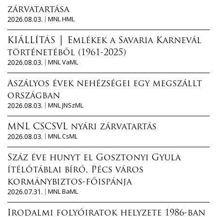
zárvatartása
2026.08.03.
MNL HML
KIÁLLÍTÁS │ Emlékek a Savaria Karnevál
történetéből (1961-2025)
2026.08.03.
MNL VaML
Aszályos évek nehézségei egy megszállt
országban
2026.08.03.
MNL JNSzML
MNL CSCSVL nyári zárvatartás
2026.08.03.
MNL CsML
Száz éve hunyt el Gosztonyi Gyula
ítélőtáblai bíró, Pécs város
kormánybiztos-főispánja
2026.07.31.
MNL BaML
Irodalmi folyóiratok helyzete 1986-ban