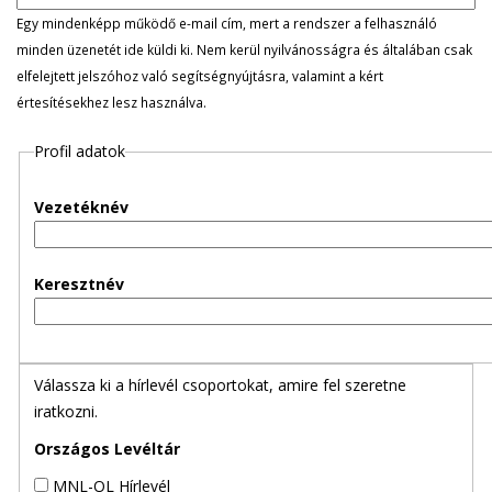
l
Egy mindenképp működő e-mail cím, mert a rendszer a felhasználó
minden üzenetét ide küldi ki. Nem kerül nyilvánosságra és általában csak
e
elfelejtett jelszóhoz való segítségnyújtásra, valamint a kért
értesítésekhez lesz használva.
g
Profil adatok
e
s
Vezetéknév
f
Keresztnév
ü
l
Válassza ki a hírlevél csoportokat, amire fel szeretne
e
iratkozni.
k
Országos Levéltár
MNL-OL Hírlevél