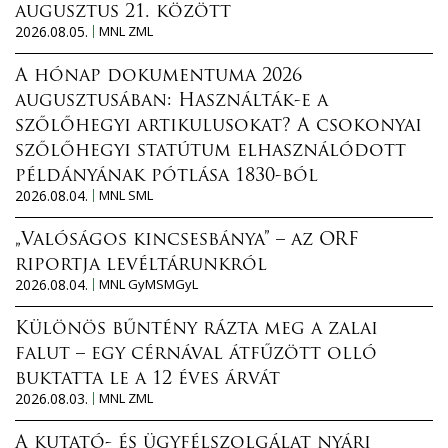
augusztus 21. között
2026.08.05.
MNL ZML
A hónap dokumentuma 2026
augusztusában: Használták-e a
szőlőhegyi artikulusokat? A csokonyai
szőlőhegyi statútum elhasználódott
példányának pótlása 1830-ból
2026.08.04.
MNL SML
„Valóságos kincsesbánya” – az ORF
riportja levéltárunkról
2026.08.04.
MNL GyMSMGyL
Különös bűntény rázta meg a zalai
falut – egy cérnával átfűzött olló
buktatta le a 12 éves árvát
2026.08.03.
MNL ZML
A kutató- és ügyfélszolgálat nyári