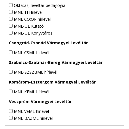
Oktatás, levéltár-pedagógia
MNL TI Hírlevél
MNL CO:OP hírlevél
MNL-OL Kutató
MNL-OL Könyvtáros
Csongrád-Csanád Vármegyei Levéltár
MNL CSML hírlevél
Szabolcs-Szatmár-Bereg Vármegyei Levéltár
MNL-SZSZBML hírlevél
Komárom-Esztergom Vármegyei Levéltár
MNL KEML hírlevél
Veszprém Vármegyei Levéltár
MNL VeML hírlevél
MNL-BAZML hírlevél