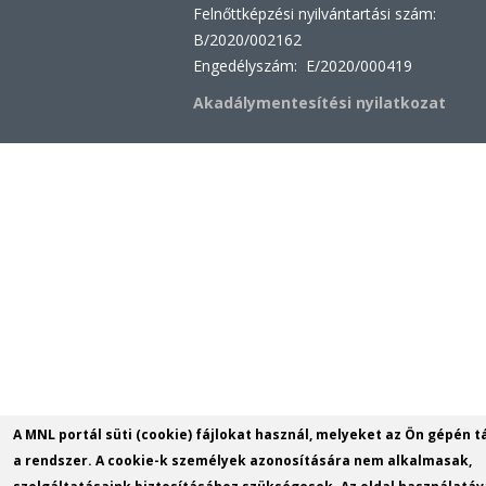
Felnőttképzési nyilvántartási szám:
B/2020/002162
Engedélyszám: E/2020/000419
Akadálymentesítési nyilatkozat
A MNL portál süti (cookie) fájlokat használ, melyeket az Ön gépén t
a rendszer. A cookie-k személyek azonosítására nem alkalmasak,