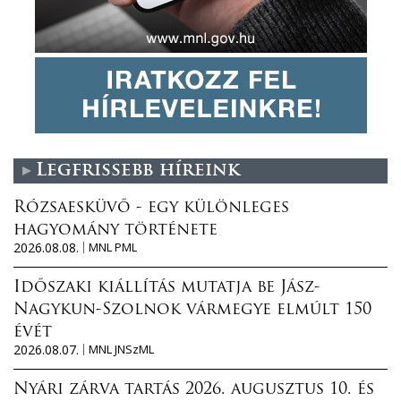
Legfrissebb híreink
Rózsaesküvő - egy különleges
hagyomány története
2026.08.08.
MNL PML
Időszaki kiállítás mutatja be Jász-
Nagykun-Szolnok vármegye elmúlt 150
évét
2026.08.07.
MNL JNSzML
Nyári zárva tartás 2026. augusztus 10. és