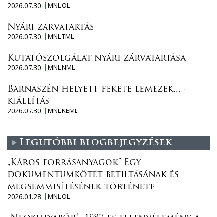
2026.07.30.
MNL OL
Nyári zárvatartás
2026.07.30.
MNL TML
Kutatószolgálat nyári zárvatartása
2026.07.30.
MNL NML
Barnaszén helyett fekete lemezek... -
kiállítás
2026.07.30.
MNL KEML
Legutóbbi blogbejegyzések
„Káros forrásanyagok” Egy
dokumentumkötet betiltásának és
megsemmisítésének története
2026.01.28.
MNL OL