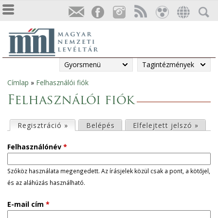
Gyorsmenü
Tagintézmények
Címlap
»
Felhasználói fiók
Jelenlegi
Felhasználói fiók
hely
E
Regisztráció »
(aktív fül)
Belépés
Elfelejtett jelszó »
l
Felhasználónév
*
s
Szóköz használata megengedett. Az írásjelek közül csak a pont, a kötőjel,
és az aláhúzás használható.
ő
E-mail cím
*
d