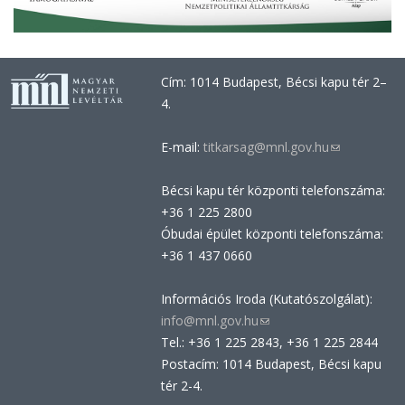
Cím: 1014 Budapest, Bécsi kapu tér 2–
4.
E-mail:
titkarsag@mnl.gov.hu
(link
sends
Bécsi kapu tér központi telefonszáma:
e-
+36 1 225 2800
mail)
Óbudai épület központi telefonszáma:
+36 1 437 0660
Információs Iroda (Kutatószolgálat):
info@mnl.gov.hu
(link
Tel.: +36 1 225 2843, +36 1 225 2844
sends
Postacím: 1014 Budapest, Bécsi kapu
e-
tér 2-4.
mail)