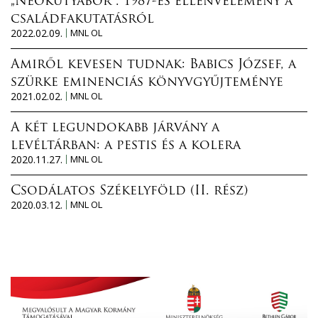
„Neokutyabőr”. 1987-es ellenvélemény a
családfakutatásról
2022.02.09.
MNL OL
Amiről kevesen tudnak: Babics József, a
szürke eminenciás könyvgyűjteménye
2021.02.02.
MNL OL
A két legundokabb járvány a
levéltárban: a pestis és a kolera
2020.11.27.
MNL OL
Csodálatos Székelyföld (II. rész)
2020.03.12.
MNL OL