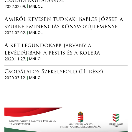
családfakutatásról
2022.02.09.
MNL OL
Amiről kevesen tudnak: Babics József, a
szürke eminenciás könyvgyűjteménye
2021.02.02.
MNL OL
A két legundokabb járvány a
levéltárban: a pestis és a kolera
2020.11.27.
MNL OL
Csodálatos Székelyföld (II. rész)
2020.03.12.
MNL OL