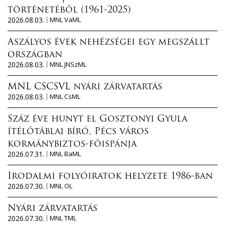
történetéből (1961-2025)
2026.08.03.
MNL VaML
Aszályos évek nehézségei egy megszállt
országban
2026.08.03.
MNL JNSzML
MNL CSCSVL nyári zárvatartás
2026.08.03.
MNL CsML
Száz éve hunyt el Gosztonyi Gyula
ítélőtáblai bíró, Pécs város
kormánybiztos-főispánja
2026.07.31.
MNL BaML
Irodalmi folyóiratok helyzete 1986-ban
2026.07.30.
MNL OL
Nyári zárvatartás
2026.07.30.
MNL TML