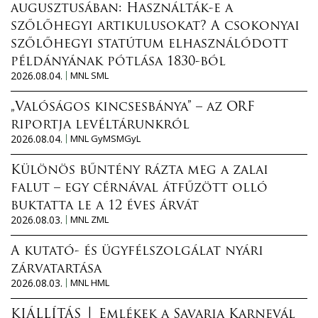
augusztusában: Használták-e a
szőlőhegyi artikulusokat? A csokonyai
szőlőhegyi statútum elhasználódott
példányának pótlása 1830-ból
2026.08.04.
MNL SML
„Valóságos kincsesbánya” – az ORF
riportja levéltárunkról
2026.08.04.
MNL GyMSMGyL
Különös bűntény rázta meg a zalai
falut – egy cérnával átfűzött olló
buktatta le a 12 éves árvát
2026.08.03.
MNL ZML
A kutató- és ügyfélszolgálat nyári
zárvatartása
2026.08.03.
MNL HML
KIÁLLÍTÁS │ Emlékek a Savaria Karnevál