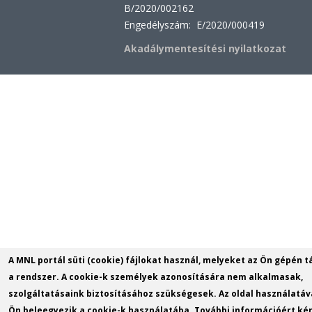
B/2020/002162
Engedélyszám: E/2020/000419
Akadálymentesítési nyilatkozat
A MNL portál süti (cookie) fájlokat használ, melyeket az Ön gépén t
a rendszer. A cookie-k személyek azonosítására nem alkalmasak,
szolgáltatásaink biztosításához szükségesek. Az oldal használatáv
Ön beleegyezik a cookie-k használatába. További információért kér