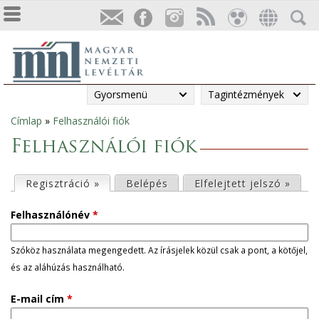
Gyorsmenü
Tagintézmények
Címlap
»
Felhasználói fiók
Jelenlegi
Felhasználói fiók
hely
E
Regisztráció »
(aktív fül)
Belépés
Elfelejtett jelszó »
l
Felhasználónév
*
s
Szóköz használata megengedett. Az írásjelek közül csak a pont, a kötőjel,
és az aláhúzás használható.
ő
E-mail cím
*
d