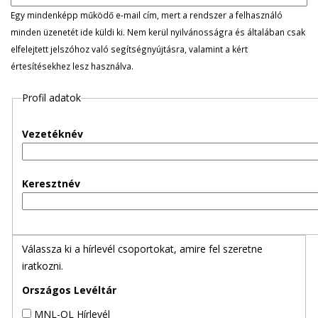
l
Egy mindenképp működő e-mail cím, mert a rendszer a felhasználó
minden üzenetét ide küldi ki. Nem kerül nyilvánosságra és általában csak
e
elfelejtett jelszóhoz való segítségnyújtásra, valamint a kért
értesítésekhez lesz használva.
g
Profil adatok
e
s
Vezetéknév
f
Keresztnév
ü
l
Válassza ki a hírlevél csoportokat, amire fel szeretne
e
iratkozni.
k
Országos Levéltár
MNL-OL Hírlevél