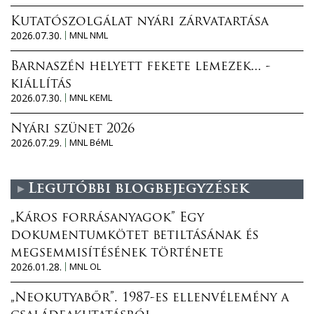
Kutatószolgálat nyári zárvatartása
2026.07.30.
MNL NML
Barnaszén helyett fekete lemezek... -
kiállítás
2026.07.30.
MNL KEML
Nyári szünet 2026
2026.07.29.
MNL BéML
Legutóbbi blogbejegyzések
„Káros forrásanyagok” Egy
dokumentumkötet betiltásának és
megsemmisítésének története
2026.01.28.
MNL OL
„Neokutyabőr”. 1987-es ellenvélemény a