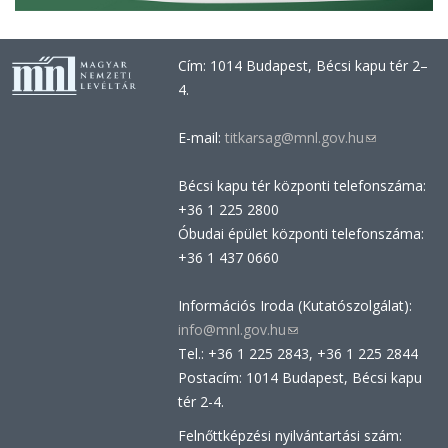
Cím: 1014 Budapest, Bécsi kapu tér 2–
4.
E-mail:
titkarsag@mnl.gov.hu
(link
sends
Bécsi kapu tér központi telefonszáma:
e-
+36 1 225 2800
mail)
Óbudai épület központi telefonszáma:
+36 1 437 0660
Információs Iroda (Kutatószolgálat):
info@mnl.gov.hu
(link
Tel.: +36 1 225 2843, +36 1 225 2844
sends
Postacím: 1014 Budapest, Bécsi kapu
e-
tér 2-4.
mail)
Felnőttképzési nyilvántartási szám: