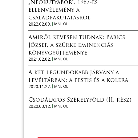
„Neokutyabőr”. 1987-es
ellenvélemény a
családfakutatásról
2022.02.09.
MNL OL
Amiről kevesen tudnak: Babics
József, a szürke eminenciás
könyvgyűjteménye
2021.02.02.
MNL OL
A két legundokabb járvány a
levéltárban: a pestis és a kolera
2020.11.27.
MNL OL
Csodálatos Székelyföld (II. rész)
2020.03.12.
MNL OL