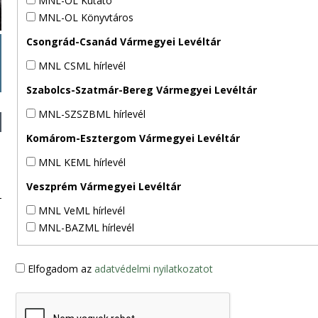
MNL-OL Kutató
MNL-OL Könyvtáros
Csongrád-Csanád Vármegyei Levéltár
MNL CSML hírlevél
Szabolcs-Szatmár-Bereg Vármegyei Levéltár
MNL-SZSZBML hírlevél
Komárom-Esztergom Vármegyei Levéltár
MNL KEML hírlevél
Veszprém Vármegyei Levéltár
MNL VeML hírlevél
MNL-BAZML hírlevél
Elfogadom az
adatvédelmi nyilatkozatot