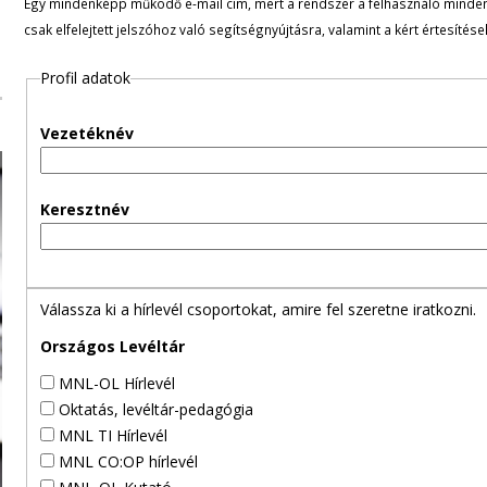
Egy mindenképp működő e-mail cím, mert a rendszer a felhasználó minden ü
l
csak elfelejtett jelszóhoz való segítségnyújtásra, valamint a kért értesítés
e
Profil adatok
g
Vezetéknév
e
s
Keresztnév
f
ü
Válassza ki a hírlevél csoportokat, amire fel szeretne iratkozni.
l
Országos Levéltár
MNL-OL Hírlevél
e
Oktatás, levéltár-pedagógia
MNL TI Hírlevél
k
MNL CO:OP hírlevél