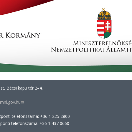
t, Bécsi kapu tér 2–4.
mnl.gov.hu
(link
sends
zponti telefonszáma: +36 1 225 2800
e-
zponti telefonszáma: +36 1 437 0660
mail)