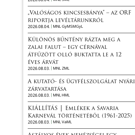
„Valóságos kincsesbánya” – az ORF
riportja levéltárunkról
2026.08.04.
MNL GyMSMGyL
Különös bűntény rázta meg a
zalai falut – egy cérnával
átfűzött olló buktatta le a 12
éves árvát
2026.08.03.
MNL ZML
A kutató- és ügyfélszolgálat nyári
zárvatartása
2026.08.03.
MNL HML
KIÁLLÍTÁS │ Emlékek a Savaria
Karnevál történetéből (1961-2025)
2026.08.03.
MNL VaML