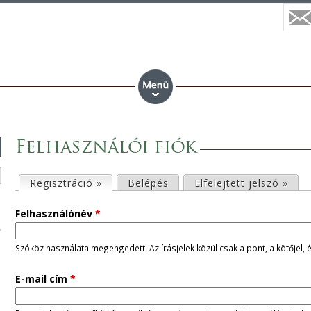
Felhasználói fiók
E
Regisztráció »
(aktív fül)
Belépés
Elfelejtett jelszó »
l
Felhasználónév
*
s
Szóköz használata megengedett. Az írásjelek közül csak a pont, a kötőjel, 
ő
E-mail cím
*
d