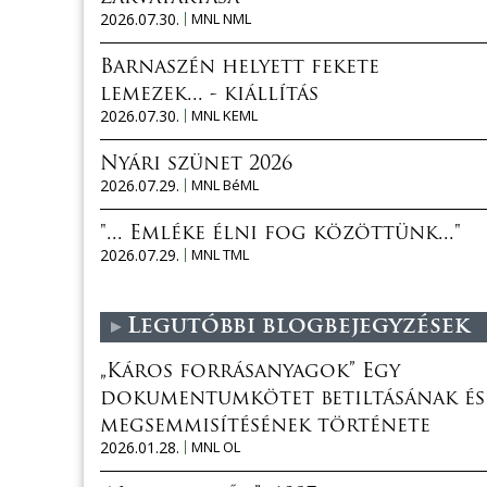
2026.07.30.
MNL NML
Barnaszén helyett fekete
lemezek... - kiállítás
2026.07.30.
MNL KEML
Nyári szünet 2026
2026.07.29.
MNL BéML
"... Emléke élni fog közöttünk..."
2026.07.29.
MNL TML
Legutóbbi blogbejegyzések
„Káros forrásanyagok” Egy
dokumentumkötet betiltásának és
megsemmisítésének története
2026.01.28.
MNL OL