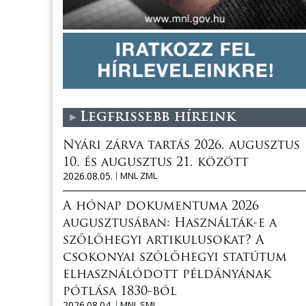
Legfrissebb híreink
Nyári zárva tartás 2026. augusztus
10. és augusztus 21. között
2026.08.05.
MNL ZML
A hónap dokumentuma 2026
augusztusában: Használták-e a
szőlőhegyi artikulusokat? A
csokonyai szőlőhegyi statútum
elhasználódott példányának
pótlása 1830-ból
2026.08.04.
MNL SML