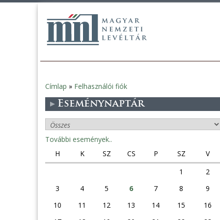
Címlap
»
Felhasználói fiók
Jelenlegi
Eseménynaptár
hely
További események..
H
K
SZ
CS
P
SZ
V
1
2
3
4
5
6
7
8
9
10
11
12
13
14
15
16