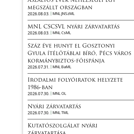
Aszályos évek nehézségei egy
megszállt országban
2026.08.03.
MNL JNSzML
MNL CSCSVL nyári zárvatartás
2026.08.03.
MNL CsML
Száz éve hunyt el Gosztonyi
Gyula ítélőtáblai bíró, Pécs város
kormánybiztos-főispánja
2026.07.31.
MNL BaML
Irodalmi folyóiratok helyzete
1986-ban
2026.07.30.
MNL OL
Nyári zárvatartás
2026.07.30.
MNL TML
Kutatószolgálat nyári
zárvatartása