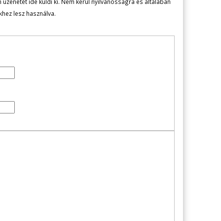
zenetét ide küldi ki. Nem kerül nyilvánosságra és általában
ekhez lesz használva.