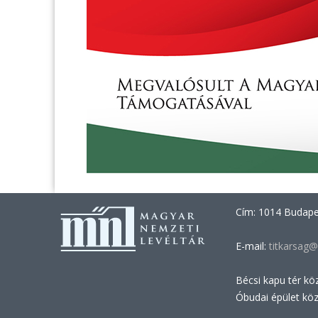
Cím: 1014 Budapes
E-mail:
titkarsag@
Bécsi kapu tér kö
Óbudai épület kö