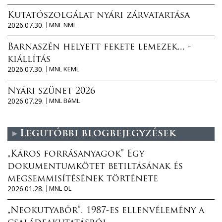
Kutatószolgálat nyári zárvatartása
2026.07.30.
MNL NML
Barnaszén helyett fekete lemezek... -
kiállítás
2026.07.30.
MNL KEML
Nyári szünet 2026
2026.07.29.
MNL BéML
Legutóbbi blogbejegyzések
„Káros forrásanyagok” Egy
dokumentumkötet betiltásának és
megsemmisítésének története
2026.01.28.
MNL OL
„Neokutyabőr”. 1987-es ellenvélemény a