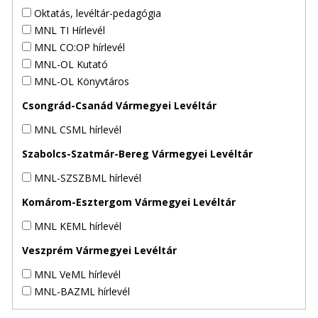
Oktatás, levéltár-pedagógia
MNL TI Hírlevél
MNL CO:OP hírlevél
MNL-OL Kutató
MNL-OL Könyvtáros
Csongrád-Csanád Vármegyei Levéltár
MNL CSML hírlevél
Szabolcs-Szatmár-Bereg Vármegyei Levéltár
MNL-SZSZBML hírlevél
Komárom-Esztergom Vármegyei Levéltár
MNL KEML hírlevél
Veszprém Vármegyei Levéltár
MNL VeML hírlevél
MNL-BAZML hírlevél