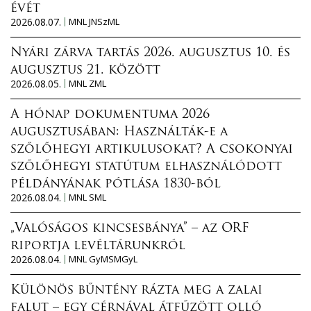
évét
2026.08.07.
MNL JNSzML
Nyári zárva tartás 2026. augusztus 10. és
augusztus 21. között
2026.08.05.
MNL ZML
A hónap dokumentuma 2026
augusztusában: Használták-e a
szőlőhegyi artikulusokat? A csokonyai
szőlőhegyi statútum elhasználódott
példányának pótlása 1830-ból
2026.08.04.
MNL SML
„Valóságos kincsesbánya” – az ORF
riportja levéltárunkról
2026.08.04.
MNL GyMSMGyL
Különös bűntény rázta meg a zalai
falut – egy cérnával átfűzött olló