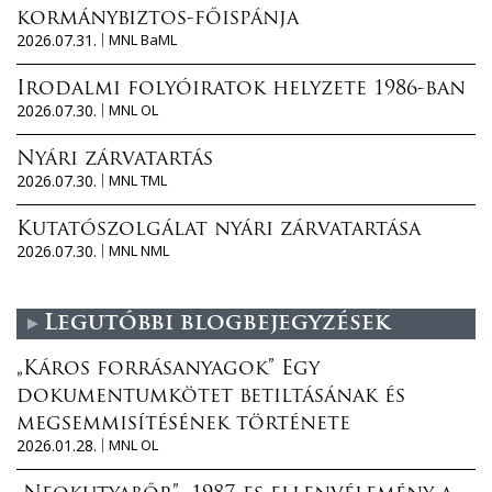
kormánybiztos-főispánja
2026.07.31.
MNL BaML
Irodalmi folyóiratok helyzete 1986-ban
2026.07.30.
MNL OL
Nyári zárvatartás
2026.07.30.
MNL TML
Kutatószolgálat nyári zárvatartása
2026.07.30.
MNL NML
Legutóbbi blogbejegyzések
„Káros forrásanyagok” Egy
dokumentumkötet betiltásának és
megsemmisítésének története
2026.01.28.
MNL OL