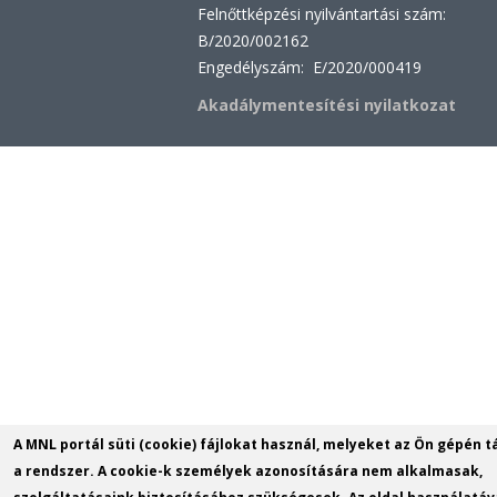
Felnőttképzési nyilvántartási szám:
B/2020/002162
Engedélyszám: E/2020/000419
Akadálymentesítési nyilatkozat
A MNL portál süti (cookie) fájlokat használ, melyeket az Ön gépén t
a rendszer. A cookie-k személyek azonosítására nem alkalmasak,