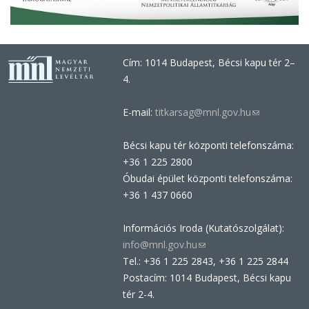
Cím: 1014 Budapest, Bécsi kapu tér 2–
4.
E-mail:
titkarsag@mnl.gov.hu
(link
sends
Bécsi kapu tér központi telefonszáma:
e-
+36 1 225 2800
mail)
Óbudai épület központi telefonszáma:
+36 1 437 0660
Információs Iroda (Kutatószolgálat):
info@mnl.gov.hu
(link
Tel.: +36 1 225 2843, +36 1 225 2844
sends
Postacím: 1014 Budapest, Bécsi kapu
e-
tér 2-4.
mail)