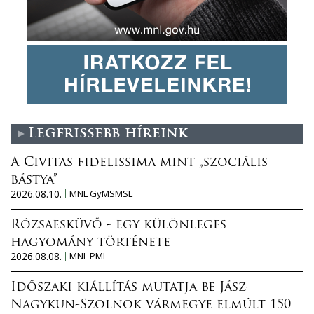
Legfrissebb híreink
A Civitas fidelissima mint „szociális
bástya”
2026.08.10.
MNL GyMSMSL
Rózsaesküvő - egy különleges
hagyomány története
2026.08.08.
MNL PML
Időszaki kiállítás mutatja be Jász-
Nagykun-Szolnok vármegye elmúlt 150