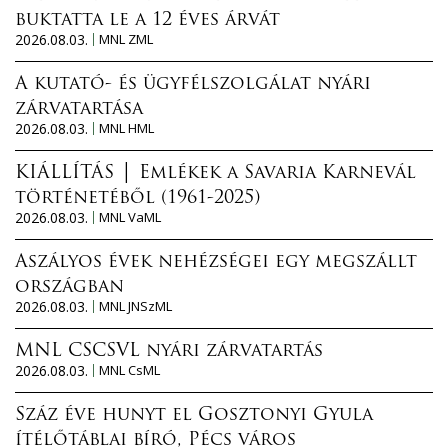
buktatta le a 12 éves árvát
2026.08.03.
MNL ZML
A kutató- és ügyfélszolgálat nyári
zárvatartása
2026.08.03.
MNL HML
KIÁLLÍTÁS │ Emlékek a Savaria Karnevál
történetéből (1961-2025)
2026.08.03.
MNL VaML
Aszályos évek nehézségei egy megszállt
országban
2026.08.03.
MNL JNSzML
MNL CSCSVL nyári zárvatartás
2026.08.03.
MNL CsML
Száz éve hunyt el Gosztonyi Gyula
ítélőtáblai bíró, Pécs város