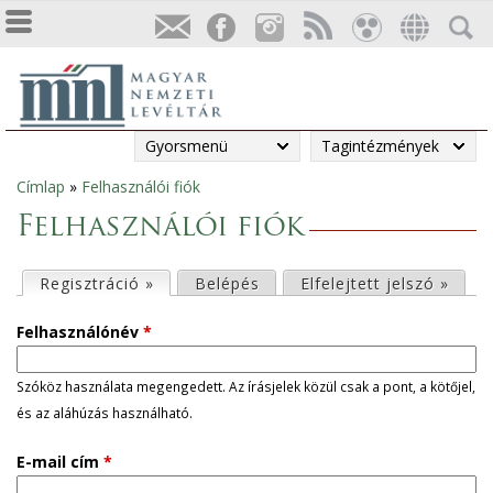
Gyorsmenü
Tagintézmények
Címlap
»
Felhasználói fiók
Jelenlegi
Felhasználói fiók
hely
E
Regisztráció »
(aktív fül)
Belépés
Elfelejtett jelszó »
l
Felhasználónév
*
s
Szóköz használata megengedett. Az írásjelek közül csak a pont, a kötőjel,
és az aláhúzás használható.
ő
E-mail cím
*
d