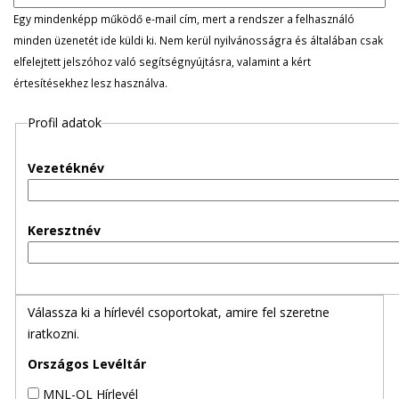
l
Egy mindenképp működő e-mail cím, mert a rendszer a felhasználó
minden üzenetét ide küldi ki. Nem kerül nyilvánosságra és általában csak
e
elfelejtett jelszóhoz való segítségnyújtásra, valamint a kért
értesítésekhez lesz használva.
g
Profil adatok
e
s
Vezetéknév
f
Keresztnév
ü
l
Válassza ki a hírlevél csoportokat, amire fel szeretne
e
iratkozni.
k
Országos Levéltár
MNL-OL Hírlevél