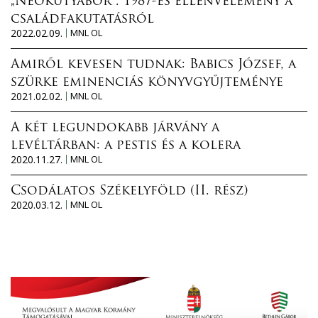
„Neokutyabőr”. 1987-es ellenvélemény a
családfakutatásról
2022.02.09.
MNL OL
Amiről kevesen tudnak: Babics József, a
szürke eminenciás könyvgyűjteménye
2021.02.02.
MNL OL
A két legundokabb járvány a
levéltárban: a pestis és a kolera
2020.11.27.
MNL OL
Csodálatos Székelyföld (II. rész)
2020.03.12.
MNL OL