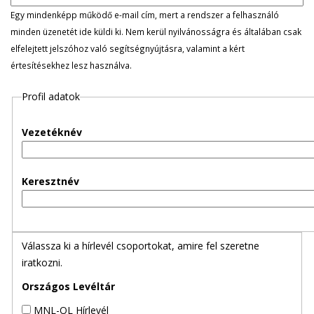
l
Egy mindenképp működő e-mail cím, mert a rendszer a felhasználó
minden üzenetét ide küldi ki. Nem kerül nyilvánosságra és általában csak
e
elfelejtett jelszóhoz való segítségnyújtásra, valamint a kért
értesítésekhez lesz használva.
g
Profil adatok
e
s
Vezetéknév
f
Keresztnév
ü
l
Válassza ki a hírlevél csoportokat, amire fel szeretne
e
iratkozni.
k
Országos Levéltár
MNL-OL Hírlevél