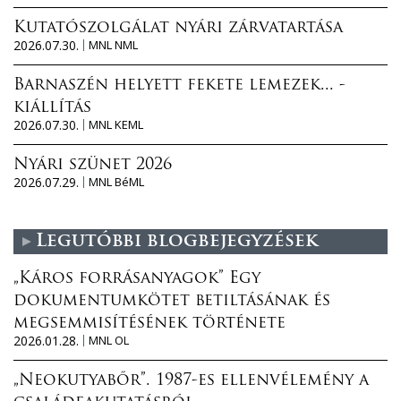
Kutatószolgálat nyári zárvatartása
2026.07.30.
MNL NML
Barnaszén helyett fekete lemezek... -
kiállítás
2026.07.30.
MNL KEML
Nyári szünet 2026
2026.07.29.
MNL BéML
Legutóbbi blogbejegyzések
„Káros forrásanyagok” Egy
dokumentumkötet betiltásának és
megsemmisítésének története
2026.01.28.
MNL OL
„Neokutyabőr”. 1987-es ellenvélemény a