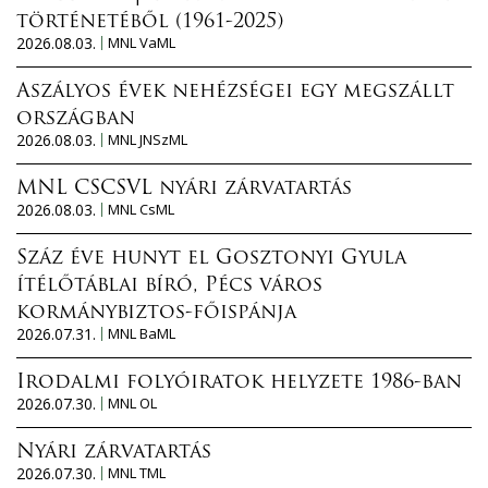
történetéből (1961-2025)
2026.08.03.
MNL VaML
Aszályos évek nehézségei egy megszállt
országban
2026.08.03.
MNL JNSzML
MNL CSCSVL nyári zárvatartás
2026.08.03.
MNL CsML
Száz éve hunyt el Gosztonyi Gyula
ítélőtáblai bíró, Pécs város
kormánybiztos-főispánja
2026.07.31.
MNL BaML
Irodalmi folyóiratok helyzete 1986-ban
2026.07.30.
MNL OL
Nyári zárvatartás
2026.07.30.
MNL TML