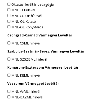
Oktatás, levéltár-pedagógia
MNL TI Hírlevél
MNL CO:OP hírlevél
MNL-OL Kutató
MNL-OL Könyvtáros
Csongrád-Csanád Vármegyei Levéltár
MNL CSML hírlevél
Szabolcs-Szatmár-Bereg Vármegyei Levéltár
MNL-SZSZBML hírlevél
Komárom-Esztergom Vármegyei Levéltár
MNL KEML hírlevél
Veszprém Vármegyei Levéltár
MNL VeML hírlevél
MNL-BAZML hírlevél