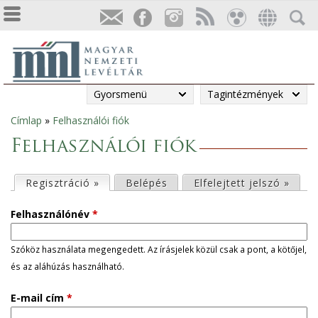
Gyorsmenü
Tagintézmények
Címlap
»
Felhasználói fiók
Jelenlegi
Felhasználói fiók
hely
E
Regisztráció »
(aktív fül)
Belépés
Elfelejtett jelszó »
l
Felhasználónév
*
s
Szóköz használata megengedett. Az írásjelek közül csak a pont, a kötőjel,
és az aláhúzás használható.
ő
E-mail cím
*
d