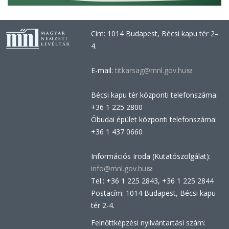
Cím: 1014 Budapest, Bécsi kapu tér 2–
4.
E-mail:
titkarsag@mnl.gov.hu
(link
sends
Bécsi kapu tér központi telefonszáma:
e-
+36 1 225 2800
mail)
Óbudai épület központi telefonszáma:
+36 1 437 0660
Információs Iroda (Kutatószolgálat):
info@mnl.gov.hu
(link
Tel.: +36 1 225 2843, +36 1 225 2844
sends
Postacím: 1014 Budapest, Bécsi kapu
e-
tér 2-4.
mail)
Felnőttképzési nyilvántartási szám: