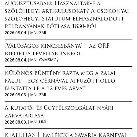
augusztusában: Használták-e a
szőlőhegyi artikulusokat? A csokonyai
szőlőhegyi statútum elhasználódott
példányának pótlása 1830-ból
2026.08.04.
MNL SML
„Valóságos kincsesbánya” – az ORF
riportja levéltárunkról
2026.08.04.
MNL GyMSMGyL
Különös bűntény rázta meg a zalai
falut – egy cérnával átfűzött olló
buktatta le a 12 éves árvát
2026.08.03.
MNL ZML
A kutató- és ügyfélszolgálat nyári
zárvatartása
2026.08.03.
MNL HML
KIÁLLÍTÁS │ Emlékek a Savaria Karnevál