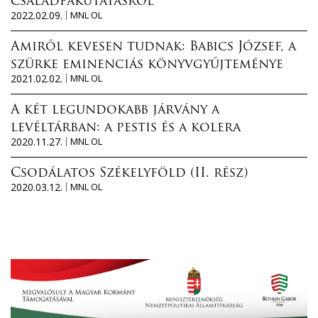
családfakutatásról
2022.02.09.
MNL OL
Amiről kevesen tudnak: Babics József, a
szürke eminenciás könyvgyűjteménye
2021.02.02.
MNL OL
A két legundokabb járvány a
levéltárban: a pestis és a kolera
2020.11.27.
MNL OL
Csodálatos Székelyföld (II. rész)
2020.03.12.
MNL OL