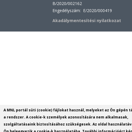
B/2020/002162
Engedélyszám: E/2020/000419
Akadálymentesítési nyilatkozat
A MNL portál süti (cookie) fájlokat használ, melyeket az Ön gépén t
a rendszer. A cookie-k személyek azonosítására nem alkalmasak,
szolgáltatásaink biztosításához szükségesek. Az oldal használatáv
Ön beleegyezik a cookie-k használatába. További információért kér