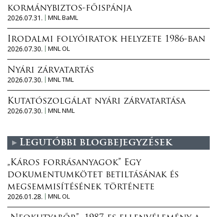
kormánybiztos-főispánja
2026.07.31.
MNL BaML
Irodalmi folyóiratok helyzete 1986-ban
2026.07.30.
MNL OL
Nyári zárvatartás
2026.07.30.
MNL TML
Kutatószolgálat nyári zárvatartása
2026.07.30.
MNL NML
Legutóbbi blogbejegyzések
„Káros forrásanyagok” Egy
dokumentumkötet betiltásának és
megsemmisítésének története
2026.01.28.
MNL OL