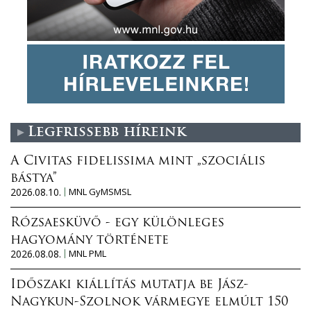
Legfrissebb híreink
A Civitas fidelissima mint „szociális
bástya”
2026.08.10.
MNL GyMSMSL
Rózsaesküvő - egy különleges
hagyomány története
2026.08.08.
MNL PML
Időszaki kiállítás mutatja be Jász-
Nagykun-Szolnok vármegye elmúlt 150