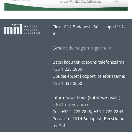
Cím: 1014 Budapest, Bécsi kapu tér 2–
4.
E-mail:
titkarsag@mnl.gov.hu
(link
sends
Bécsi kapu tér központi telefonszáma:
e-
+36 1 225 2800
mail)
Óbudai épület központi telefonszáma:
+36 1 437 0660
Információs Iroda (Kutatószolgálat):
info@mnl.gov.hu
(link
Tel.: +36 1 225 2843, +36 1 225 2844
sends
Postacím: 1014 Budapest, Bécsi kapu
e-
tér 2-4.
mail)