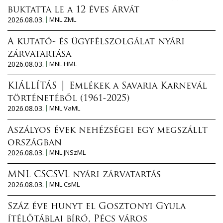
buktatta le a 12 éves árvát
2026.08.03.
MNL ZML
A kutató- és ügyfélszolgálat nyári
zárvatartása
2026.08.03.
MNL HML
KIÁLLÍTÁS │ Emlékek a Savaria Karnevál
történetéből (1961-2025)
2026.08.03.
MNL VaML
Aszályos évek nehézségei egy megszállt
országban
2026.08.03.
MNL JNSzML
MNL CSCSVL nyári zárvatartás
2026.08.03.
MNL CsML
Száz éve hunyt el Gosztonyi Gyula
ítélőtáblai bíró, Pécs város