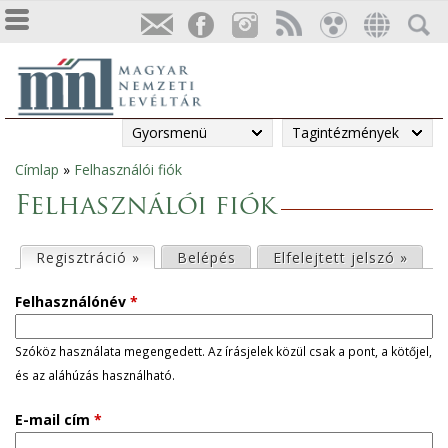
Gyorsmenü
Tagintézmények
Címlap
»
Felhasználói fiók
Jelenlegi
Felhasználói fiók
hely
E
Regisztráció »
(aktív fül)
Belépés
Elfelejtett jelszó »
l
Felhasználónév
*
s
Szóköz használata megengedett. Az írásjelek közül csak a pont, a kötőjel,
és az aláhúzás használható.
ő
E-mail cím
*
d