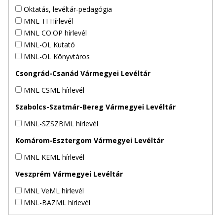
Oktatás, levéltár-pedagógia
MNL TI Hírlevél
MNL CO:OP hírlevél
MNL-OL Kutató
MNL-OL Könyvtáros
Csongrád-Csanád Vármegyei Levéltár
MNL CSML hírlevél
Szabolcs-Szatmár-Bereg Vármegyei Levéltár
MNL-SZSZBML hírlevél
Komárom-Esztergom Vármegyei Levéltár
MNL KEML hírlevél
Veszprém Vármegyei Levéltár
MNL VeML hírlevél
MNL-BAZML hírlevél