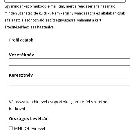
l
Egy mindenképp működő e-mail cím, mert a rendszer a felhasználó
minden üzenetét ide küldi ki. Nem kerül nyilvánosságra és általában csak
e
elfelejtett jelszóhoz való segítségnyújtásra, valamint a kért
értesítésekhez lesz használva.
g
Profil adatok
e
s
Vezetéknév
f
Keresztnév
ü
l
Válassza ki a hírlevél csoportokat, amire fel szeretne
e
iratkozni.
k
Országos Levéltár
MNL-OL Hírlevél