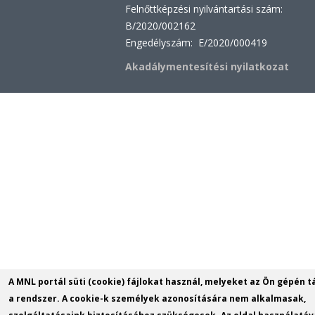
Felnőttképzési nyilvántartási szám:
B/2020/002162
Engedélyszám: E/2020/000419
Akadálymentesítési nyilatkozat
A MNL portál süti (cookie) fájlokat használ, melyeket az Ön gépén t
a rendszer. A cookie-k személyek azonosítására nem alkalmasak,