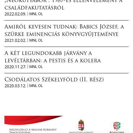
„Neokutyabőr”. 1987-es ellenvélemény a
családfakutatásról
2022.02.09.
MNL OL
Amiről kevesen tudnak: Babics József, a
szürke eminenciás könyvgyűjteménye
2021.02.02.
MNL OL
A két legundokabb járvány a
levéltárban: a pestis és a kolera
2020.11.27.
MNL OL
Csodálatos Székelyföld (II. rész)
2020.03.12.
MNL OL