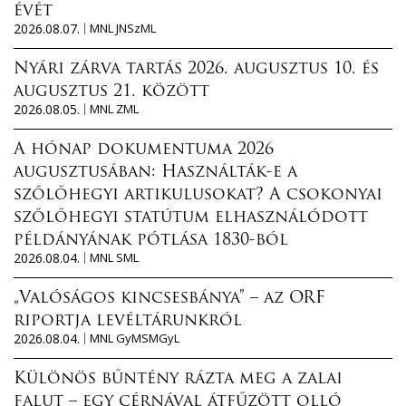
évét
2026.08.07.
MNL JNSzML
Nyári zárva tartás 2026. augusztus 10. és
augusztus 21. között
2026.08.05.
MNL ZML
A hónap dokumentuma 2026
augusztusában: Használták-e a
szőlőhegyi artikulusokat? A csokonyai
szőlőhegyi statútum elhasználódott
példányának pótlása 1830-ból
2026.08.04.
MNL SML
„Valóságos kincsesbánya” – az ORF
riportja levéltárunkról
2026.08.04.
MNL GyMSMGyL
Különös bűntény rázta meg a zalai
falut – egy cérnával átfűzött olló