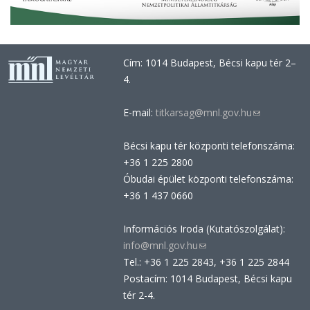
Cím: 1014 Budapest, Bécsi kapu tér 2–
4.
E-mail:
titkarsag@mnl.gov.hu
(link
sends
Bécsi kapu tér központi telefonszáma:
e-
+36 1 225 2800
mail)
Óbudai épület központi telefonszáma:
+36 1 437 0660
Információs Iroda (Kutatószolgálat):
info@mnl.gov.hu
(link
Tel.: +36 1 225 2843, +36 1 225 2844
sends
Postacím: 1014 Budapest, Bécsi kapu
e-
tér 2-4.
mail)