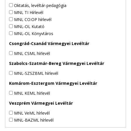
Oktatás, levéltár-pedagógia
MNL TI Hírlevél
MNL CO:OP hírlevél
MNL-OL Kutató
MNL-OL Könyvtáros
Csongrád-Csanád Vármegyei Levéltár
MNL CSML hírlevél
Szabolcs-Szatmár-Bereg Vármegyei Levéltár
MNL-SZSZBML hírlevél
Komárom-Esztergom Vármegyei Levéltár
MNL KEML hírlevél
Veszprém Vármegyei Levéltár
MNL VeML hírlevél
MNL-BAZML hírlevél