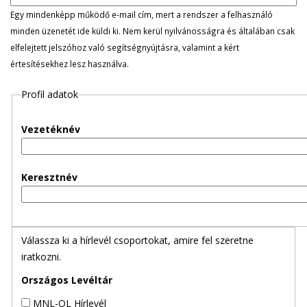
l
Egy mindenképp működő e-mail cím, mert a rendszer a felhasználó
minden üzenetét ide küldi ki. Nem kerül nyilvánosságra és általában csak
e
elfelejtett jelszóhoz való segítségnyújtásra, valamint a kért
értesítésekhez lesz használva.
g
Profil adatok
e
s
Vezetéknév
f
Keresztnév
ü
l
Válassza ki a hírlevél csoportokat, amire fel szeretne
e
iratkozni.
k
Országos Levéltár
MNL-OL Hírlevél