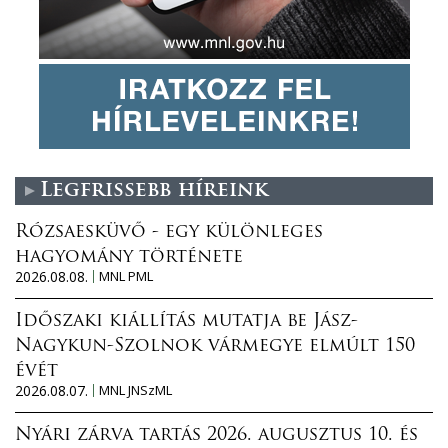
Legfrissebb híreink
Rózsaesküvő - egy különleges
hagyomány története
2026.08.08.
MNL PML
Időszaki kiállítás mutatja be Jász-
Nagykun-Szolnok vármegye elmúlt 150
évét
2026.08.07.
MNL JNSzML
Nyári zárva tartás 2026. augusztus 10. és