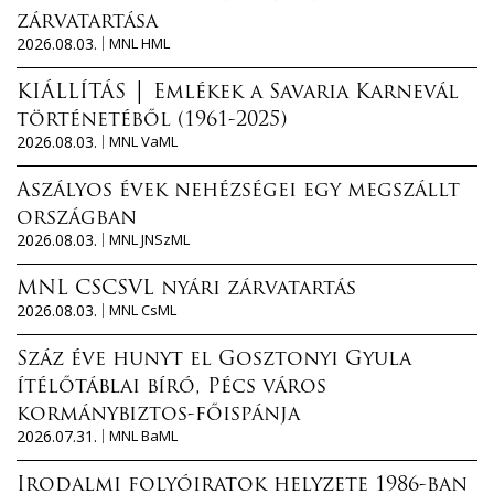
zárvatartása
2026.08.03.
MNL HML
KIÁLLÍTÁS │ Emlékek a Savaria Karnevál
történetéből (1961-2025)
2026.08.03.
MNL VaML
Aszályos évek nehézségei egy megszállt
országban
2026.08.03.
MNL JNSzML
MNL CSCSVL nyári zárvatartás
2026.08.03.
MNL CsML
Száz éve hunyt el Gosztonyi Gyula
ítélőtáblai bíró, Pécs város
kormánybiztos-főispánja
2026.07.31.
MNL BaML
Irodalmi folyóiratok helyzete 1986-ban