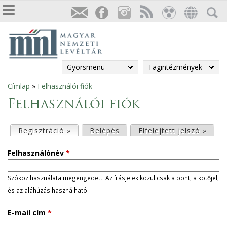
Gyorsmenü
Tagintézmények
Címlap
»
Felhasználói fiók
Jelenlegi
Felhasználói fiók
hely
E
Regisztráció »
(aktív fül)
Belépés
Elfelejtett jelszó »
l
Felhasználónév
*
s
Szóköz használata megengedett. Az írásjelek közül csak a pont, a kötőjel,
és az aláhúzás használható.
ő
E-mail cím
*
d