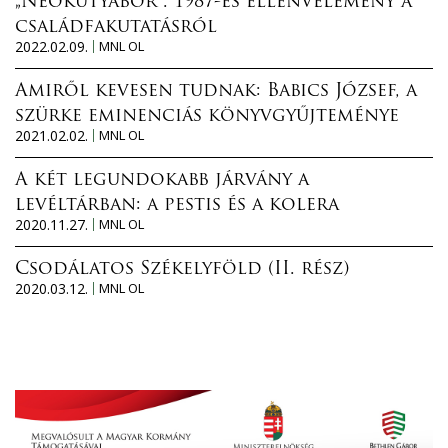
„Neokutyabőr”. 1987-es ellenvélemény a
családfakutatásról
2022.02.09.
MNL OL
Amiről kevesen tudnak: Babics József, a
szürke eminenciás könyvgyűjteménye
2021.02.02.
MNL OL
A két legundokabb járvány a
levéltárban: a pestis és a kolera
2020.11.27.
MNL OL
Csodálatos Székelyföld (II. rész)
2020.03.12.
MNL OL