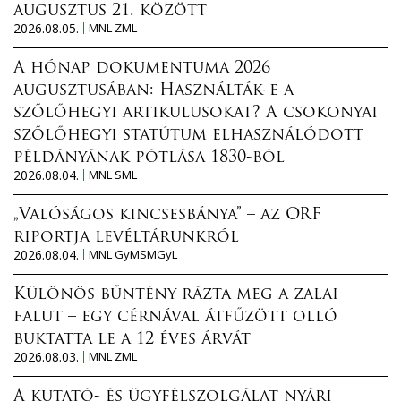
augusztus 21. között
2026.08.05.
MNL ZML
A hónap dokumentuma 2026
augusztusában: Használták-e a
szőlőhegyi artikulusokat? A csokonyai
szőlőhegyi statútum elhasználódott
példányának pótlása 1830-ból
2026.08.04.
MNL SML
„Valóságos kincsesbánya” – az ORF
riportja levéltárunkról
2026.08.04.
MNL GyMSMGyL
Különös bűntény rázta meg a zalai
falut – egy cérnával átfűzött olló
buktatta le a 12 éves árvát
2026.08.03.
MNL ZML
A kutató- és ügyfélszolgálat nyári