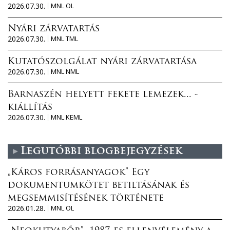
2026.07.30.
MNL OL
Nyári zárvatartás
2026.07.30.
MNL TML
Kutatószolgálat nyári zárvatartása
2026.07.30.
MNL NML
Barnaszén helyett fekete lemezek... -
kiállítás
2026.07.30.
MNL KEML
Legutóbbi blogbejegyzések
„Káros forrásanyagok” Egy
dokumentumkötet betiltásának és
megsemmisítésének története
2026.01.28.
MNL OL