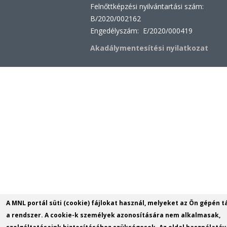
Felnőttképzési nyilvántartási szám:
B/2020/002162
Engedélyszám: E/2020/000419
Akadálymentesítési nyilatkozat
A MNL portál süti (cookie) fájlokat használ, melyeket az Ön gépén t
a rendszer. A cookie-k személyek azonosítására nem alkalmasak,