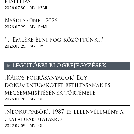
kiállítás
2026.07.30.
MNL KEML
Nyári szünet 2026
2026.07.29.
MNL BéML
"... Emléke élni fog közöttünk..."
2026.07.29.
MNL TML
Legutóbbi blogbejegyzések
„Káros forrásanyagok” Egy
dokumentumkötet betiltásának és
megsemmisítésének története
2026.01.28.
MNL OL
„Neokutyabőr”. 1987-es ellenvélemény a
családfakutatásról
2022.02.09.
MNL OL