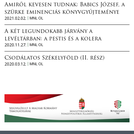
Amiről kevesen tudnak: Babics József, a
szürke eminenciás könyvgyűjteménye
2021.02.02.
MNL OL
A két legundokabb járvány a
levéltárban: a pestis és a kolera
2020.11.27.
MNL OL
Csodálatos Székelyföld (II. rész)
2020.03.12.
MNL OL