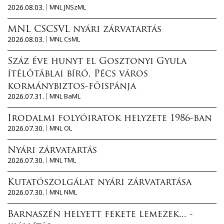
2026.08.03.
MNL JNSzML
MNL CSCSVL nyári zárvatartás
2026.08.03.
MNL CsML
Száz éve hunyt el Gosztonyi Gyula
ítélőtáblai bíró, Pécs város
kormánybiztos-főispánja
2026.07.31.
MNL BaML
Irodalmi folyóiratok helyzete 1986-ban
2026.07.30.
MNL OL
Nyári zárvatartás
2026.07.30.
MNL TML
Kutatószolgálat nyári zárvatartása
2026.07.30.
MNL NML
Barnaszén helyett fekete lemezek... -