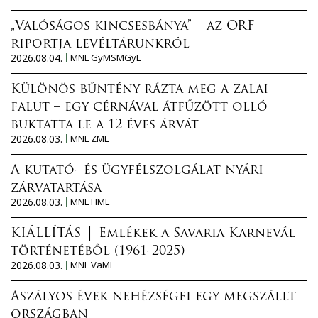
„Valóságos kincsesbánya” – az ORF
riportja levéltárunkról
2026.08.04.
MNL GyMSMGyL
Különös bűntény rázta meg a zalai
falut – egy cérnával átfűzött olló
buktatta le a 12 éves árvát
2026.08.03.
MNL ZML
A kutató- és ügyfélszolgálat nyári
zárvatartása
2026.08.03.
MNL HML
KIÁLLÍTÁS │ Emlékek a Savaria Karnevál
történetéből (1961-2025)
2026.08.03.
MNL VaML
Aszályos évek nehézségei egy megszállt
országban