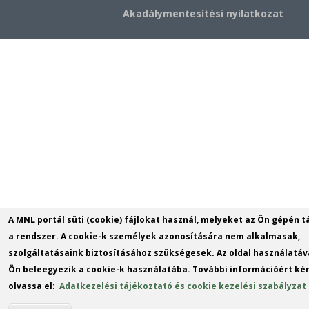
Akadálymentesítési nyilatkozat
A MNL portál süti (cookie) fájlokat használ, melyeket az Ön gépén t
a rendszer. A cookie-k személyek azonosítására nem alkalmasak,
szolgáltatásaink biztosításához szükségesek. Az oldal használatáv
Ön beleegyezik a cookie-k használatába. További információért kér
olvassa el:
Adatkezelési tájékoztató és cookie kezelési szabályzat