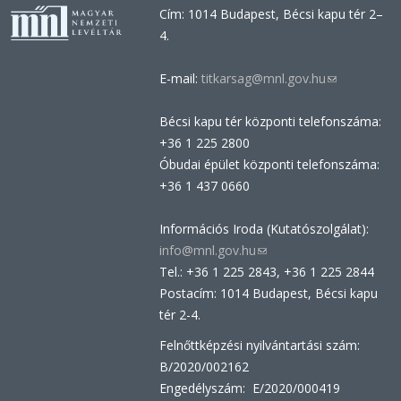
Cím: 1014 Budapest, Bécsi kapu tér 2–
4.
E-mail:
titkarsag@mnl.gov.hu
(link
sends
Bécsi kapu tér központi telefonszáma:
e-
+36 1 225 2800
mail)
Óbudai épület központi telefonszáma:
+36 1 437 0660
Információs Iroda (Kutatószolgálat):
info@mnl.gov.hu
(link
Tel.: +36 1 225 2843, +36 1 225 2844
sends
Postacím: 1014 Budapest, Bécsi kapu
e-
tér 2-4.
mail)
Felnőttképzési nyilvántartási szám:
B/2020/002162
Engedélyszám: E/2020/000419