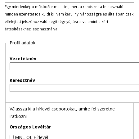
l
Egy mindenképp működő e-mail cím, mert a rendszer a felhasználó
minden üzenetét ide küldi ki. Nem kerül nyilvánosságra és általában csak
e
elfelejtett jelszóhoz való segítségnyújtásra, valamint a kért
értesítésekhez lesz használva.
g
Profil adatok
e
s
Vezetéknév
f
Keresztnév
ü
l
Válassza ki a hírlevél csoportokat, amire fel szeretne
e
iratkozni.
k
Országos Levéltár
MNL-OL Hírlevél