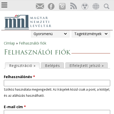
Gyorsmenü
Tagintézmények
Címlap
»
Felhasználói fiók
Jelenlegi
Felhasználói fiók
hely
E
Regisztráció »
(aktív fül)
Belépés
Elfelejtett jelszó »
l
Felhasználónév
*
s
Szóköz használata megengedett. Az írásjelek közül csak a pont, a kötőjel,
és az aláhúzás használható.
ő
E-mail cím
*
d