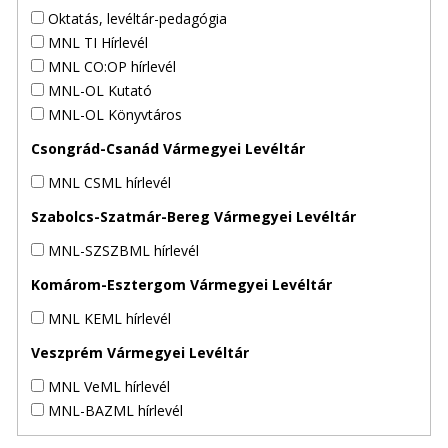
Oktatás, levéltár-pedagógia
MNL TI Hírlevél
MNL CO:OP hírlevél
MNL-OL Kutató
MNL-OL Könyvtáros
Csongrád-Csanád Vármegyei Levéltár
MNL CSML hírlevél
Szabolcs-Szatmár-Bereg Vármegyei Levéltár
MNL-SZSZBML hírlevél
Komárom-Esztergom Vármegyei Levéltár
MNL KEML hírlevél
Veszprém Vármegyei Levéltár
MNL VeML hírlevél
MNL-BAZML hírlevél