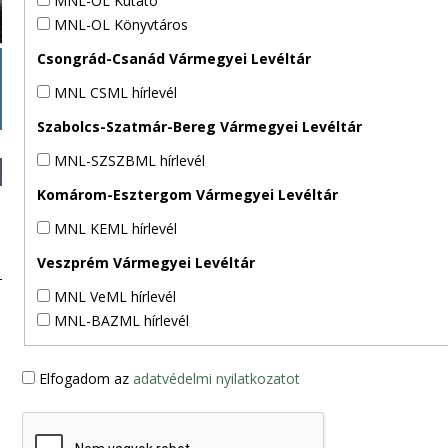
MNL-OL Kutató
MNL-OL Könyvtáros
Csongrád-Csanád Vármegyei Levéltár
MNL CSML hírlevél
Szabolcs-Szatmár-Bereg Vármegyei Levéltár
MNL-SZSZBML hírlevél
Komárom-Esztergom Vármegyei Levéltár
MNL KEML hírlevél
Veszprém Vármegyei Levéltár
MNL VeML hírlevél
MNL-BAZML hírlevél
Elfogadom az
adatvédelmi nyilatkozatot