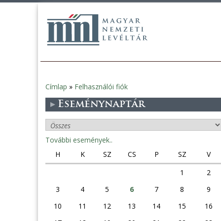
Címlap
»
Felhasználói fiók
Jelenlegi
Eseménynaptár
hely
További események..
H
K
SZ
CS
P
SZ
V
1
2
3
4
5
6
7
8
9
10
11
12
13
14
15
16