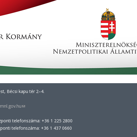
t, Bécsi kapu tér 2–4.
mnl.gov.hu
(link
sends
zponti telefonszáma: +36 1 225 2800
e-
zponti telefonszáma: +36 1 437 0660
mail)