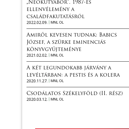
„Neokutyabőr”. 1987-es
ellenvélemény a
családfakutatásról
2022.02.09.
MNL OL
Amiről kevesen tudnak: Babics
József, a szürke eminenciás
könyvgyűjteménye
2021.02.02.
MNL OL
A két legundokabb járvány a
levéltárban: a pestis és a kolera
2020.11.27.
MNL OL
Csodálatos Székelyföld (II. rész)
2020.03.12.
MNL OL