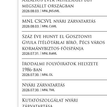
Aszályos évek nehézségei egy
megszállt országban
2026.08.03.
MNL JNSzML
MNL CSCSVL nyári zárvatartás
2026.08.03.
MNL CsML
Száz éve hunyt el Gosztonyi
Gyula ítélőtáblai bíró, Pécs város
kormánybiztos-főispánja
2026.07.31.
MNL BaML
Irodalmi folyóiratok helyzete
1986-ban
2026.07.30.
MNL OL
Nyári zárvatartás
2026.07.30.
MNL TML
Kutatószolgálat nyári
zárvatartása