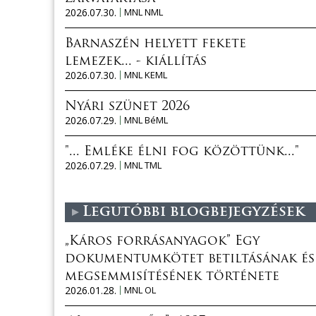
2026.07.30.
MNL NML
Barnaszén helyett fekete
lemezek... - kiállítás
2026.07.30.
MNL KEML
Nyári szünet 2026
2026.07.29.
MNL BéML
"... Emléke élni fog közöttünk..."
2026.07.29.
MNL TML
Legutóbbi blogbejegyzések
„Káros forrásanyagok” Egy
dokumentumkötet betiltásának és
megsemmisítésének története
2026.01.28.
MNL OL