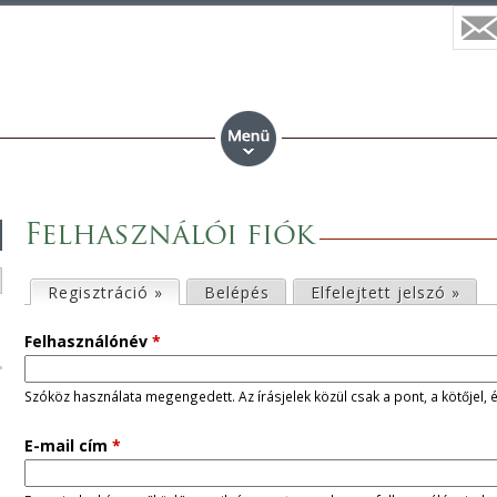
Felhasználói fiók
E
Regisztráció »
(aktív fül)
Belépés
Elfelejtett jelszó »
l
Felhasználónév
*
s
Szóköz használata megengedett. Az írásjelek közül csak a pont, a kötőjel, 
ő
E-mail cím
*
d