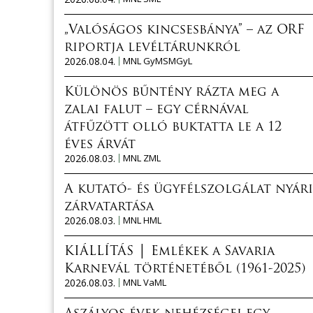
„Valóságos kincsesbánya” – az ORF
riportja levéltárunkról
2026.08.04.
MNL GyMSMGyL
Különös bűntény rázta meg a
zalai falut – egy cérnával
átfűzött olló buktatta le a 12
éves árvát
2026.08.03.
MNL ZML
A kutató- és ügyfélszolgálat nyári
zárvatartása
2026.08.03.
MNL HML
KIÁLLÍTÁS │ Emlékek a Savaria
Karnevál történetéből (1961-2025)
2026.08.03.
MNL VaML