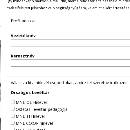
Egy mindenképp működő e-mail cím, mert a rendszer a felhasználó minden ü
l
csak elfelejtett jelszóhoz való segítségnyújtásra, valamint a kért értesítés
e
Profil adatok
g
Vezetéknév
e
s
Keresztnév
f
ü
Válassza ki a hírlevél csoportokat, amire fel szeretne iratkozni.
l
Országos Levéltár
MNL-OL Hírlevél
e
Oktatás, levéltár-pedagógia
MNL TI Hírlevél
k
MNL CO:OP hírlevél