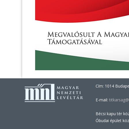
Cím: 1014 Budapes
E-mail:
titkarsag@
Bécsi kapu tér kö
Óbudai épület kö