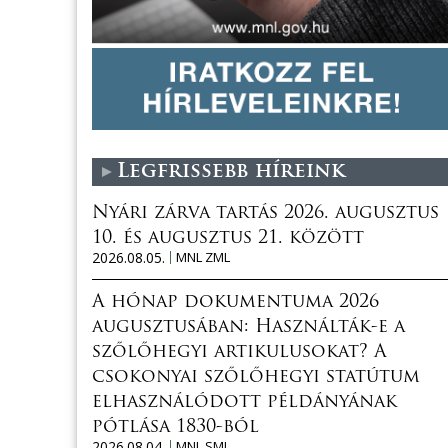
Legfrissebb híreink
Nyári zárva tartás 2026. augusztus
10. és augusztus 21. között
2026.08.05.
MNL ZML
A hónap dokumentuma 2026
augusztusában: Használták-e a
szőlőhegyi artikulusokat? A
csokonyai szőlőhegyi statútum
elhasználódott példányának
pótlása 1830-ból
2026.08.04.
MNL SML