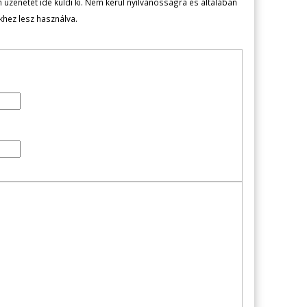
zenetét ide küldi ki. Nem kerül nyilvánosságra és általában
ekhez lesz használva.