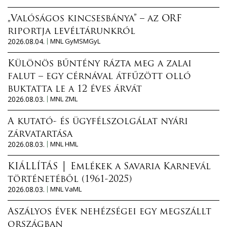
„Valóságos kincsesbánya” – az ORF
riportja levéltárunkról
2026.08.04.
MNL GyMSMGyL
Különös bűntény rázta meg a zalai
falut – egy cérnával átfűzött olló
buktatta le a 12 éves árvát
2026.08.03.
MNL ZML
A kutató- és ügyfélszolgálat nyári
zárvatartása
2026.08.03.
MNL HML
KIÁLLÍTÁS │ Emlékek a Savaria Karnevál
történetéből (1961-2025)
2026.08.03.
MNL VaML
Aszályos évek nehézségei egy megszállt
országban