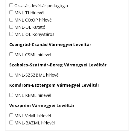
Oktatás, levéltár-pedagógia
MNL TI Hírlevél
MNL CO:OP hírlevél
MNL-OL Kutató
MNL-OL Könyvtáros
Csongrád-Csanád Vármegyei Levéltár
MNL CSML hírlevél
Szabolcs-Szatmár-Bereg Vármegyei Levéltár
MNL-SZSZBML hírlevél
Komárom-Esztergom Vármegyei Levéltár
MNL KEML hírlevél
Veszprém Vármegyei Levéltár
MNL VeML hírlevél
MNL-BAZML hírlevél