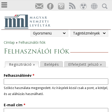
Gyorsmenü
Tagintézmények
Címlap
»
Felhasználói fiók
Jelenlegi
Felhasználói fiók
hely
E
Regisztráció »
(aktív fül)
Belépés
Elfelejtett jelszó »
l
Felhasználónév
*
s
Szóköz használata megengedett. Az írásjelek közül csak a pont, a kötőjel,
és az aláhúzás használható.
ő
E-mail cím
*
d