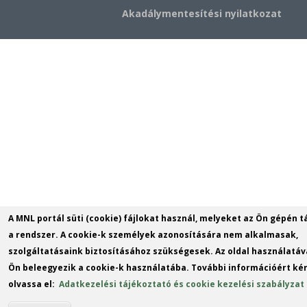
Akadálymentesítési nyilatkozat
A MNL portál süti (cookie) fájlokat használ, melyeket az Ön gépén t
a rendszer. A cookie-k személyek azonosítására nem alkalmasak,
szolgáltatásaink biztosításához szükségesek. Az oldal használatáv
Ön beleegyezik a cookie-k használatába. További információért kér
olvassa el:
Adatkezelési tájékoztató és cookie kezelési szabályzat