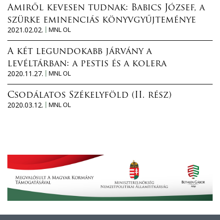
Amiről kevesen tudnak: Babics József, a
szürke eminenciás könyvgyűjteménye
2021.02.02.
MNL OL
A két legundokabb járvány a
levéltárban: a pestis és a kolera
2020.11.27.
MNL OL
Csodálatos Székelyföld (II. rész)
2020.03.12.
MNL OL