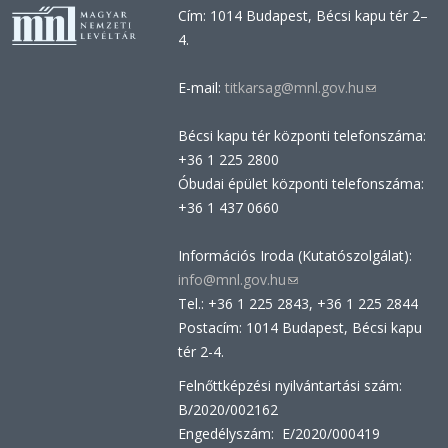
Cím: 1014 Budapest, Bécsi kapu tér 2–
4.
E-mail:
titkarsag@mnl.gov.hu
(link
sends
Bécsi kapu tér központi telefonszáma:
e-
+36 1 225 2800
mail)
Óbudai épület központi telefonszáma:
+36 1 437 0660
Információs Iroda (Kutatószolgálat):
info@mnl.gov.hu
(link
Tel.: +36 1 225 2843, +36 1 225 2844
sends
Postacím: 1014 Budapest, Bécsi kapu
e-
tér 2-4.
mail)
Felnőttképzési nyilvántartási szám:
B/2020/002162
Engedélyszám: E/2020/000419