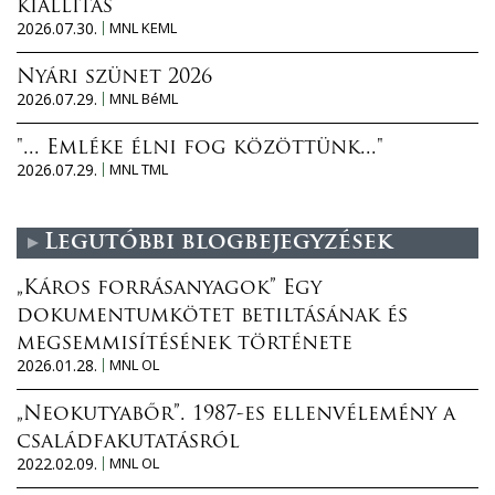
kiállítás
2026.07.30.
MNL KEML
Nyári szünet 2026
2026.07.29.
MNL BéML
"... Emléke élni fog közöttünk..."
2026.07.29.
MNL TML
Legutóbbi blogbejegyzések
„Káros forrásanyagok” Egy
dokumentumkötet betiltásának és
megsemmisítésének története
2026.01.28.
MNL OL
„Neokutyabőr”. 1987-es ellenvélemény a
családfakutatásról
2022.02.09.
MNL OL