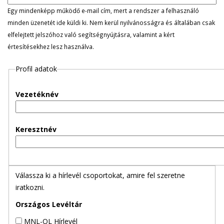
l
Egy mindenképp működő e-mail cím, mert a rendszer a felhasználó
minden üzenetét ide küldi ki. Nem kerül nyilvánosságra és általában csak
e
elfelejtett jelszóhoz való segítségnyújtásra, valamint a kért
értesítésekhez lesz használva.
g
Profil adatok
e
s
Vezetéknév
f
Keresztnév
ü
l
Válassza ki a hírlevél csoportokat, amire fel szeretne
e
iratkozni.
k
Országos Levéltár
MNL-OL Hírlevél