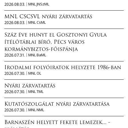
2026.08.03.
MNL JNSzML
MNL CSCSVL nyári zárvatartás
2026.08.03.
MNL CsML
Száz éve hunyt el Gosztonyi Gyula
ítélőtáblai bíró, Pécs város
kormánybiztos-főispánja
2026.07.31.
MNL BaML
Irodalmi folyóiratok helyzete 1986-ban
2026.07.30.
MNL OL
Nyári zárvatartás
2026.07.30.
MNL TML
Kutatószolgálat nyári zárvatartása
2026.07.30.
MNL NML
Barnaszén helyett fekete lemezek... -