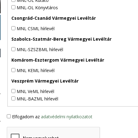
MNL-OL Kutató
MNL-OL Könyvtáros
Csongrád-Csanád Vármegyei Levéltár
MNL CSML hírlevél
Szabolcs-Szatmár-Bereg Vármegyei Levéltár
MNL-SZSZBML hírlevél
Komárom-Esztergom Vármegyei Levéltár
MNL KEML hírlevél
Veszprém Vármegyei Levéltár
MNL VeML hírlevél
MNL-BAZML hírlevél
Elfogadom az
adatvédelmi nyilatkozatot