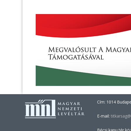
Cím: 1014 Budapes
E-mail:
titkarsag@
Bécsi kapu tér kö