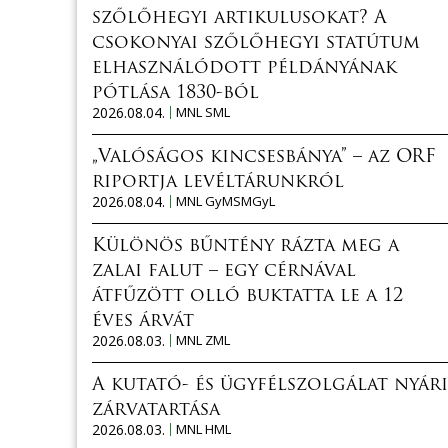
szőlőhegyi artikulusokat? A
csokonyai szőlőhegyi statútum
elhasználódott példányának
pótlása 1830-ból
2026.08.04.
MNL SML
„Valóságos kincsesbánya” – az ORF
riportja levéltárunkról
2026.08.04.
MNL GyMSMGyL
Különös bűntény rázta meg a
zalai falut – egy cérnával
átfűzött olló buktatta le a 12
éves árvát
2026.08.03.
MNL ZML
A kutató- és ügyfélszolgálat nyári
zárvatartása
2026.08.03.
MNL HML