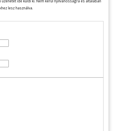
zenetét ide küldi ki. Nem kerül nyilvánosságra és általában
ekhez lesz használva.