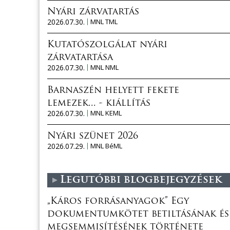
Nyári zárvatartás
2026.07.30.
MNL TML
Kutatószolgálat nyári
zárvatartása
2026.07.30.
MNL NML
Barnaszén helyett fekete
lemezek... - kiállítás
2026.07.30.
MNL KEML
Nyári szünet 2026
2026.07.29.
MNL BéML
Legutóbbi blogbejegyzések
„Káros forrásanyagok” Egy
dokumentumkötet betiltásának és
megsemmisítésének története