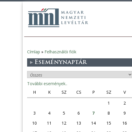
Címlap
»
Felhasználói fiók
Jelenlegi
Eseménynaptár
hely
További események..
H
K
SZ
CS
P
SZ
V
1
2
3
4
5
6
7
8
9
10
11
12
13
14
15
16