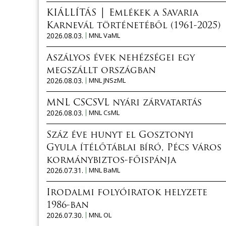
KIÁLLÍTÁS │ Emlékek a Savaria
Karnevál történetéből (1961-2025)
2026.08.03.
MNL VaML
Aszályos évek nehézségei egy
megszállt országban
2026.08.03.
MNL JNSzML
MNL CSCSVL nyári zárvatartás
2026.08.03.
MNL CsML
Száz éve hunyt el Gosztonyi
Gyula ítélőtáblai bíró, Pécs város
kormánybiztos-főispánja
2026.07.31.
MNL BaML
Irodalmi folyóiratok helyzete
1986-ban
2026.07.30.
MNL OL