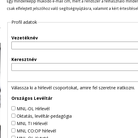
Egy mindenképp működő e-mail cím, mert a rendszer a felhasználó minden ü
l
csak elfelejtett jelszóhoz való segítségnyújtásra, valamint a kért értesítés
e
Profil adatok
g
Vezetéknév
e
s
Keresztnév
f
ü
Válassza ki a hírlevél csoportokat, amire fel szeretne iratkozni.
l
Országos Levéltár
MNL-OL Hírlevél
e
Oktatás, levéltár-pedagógia
MNL TI Hírlevél
k
MNL CO:OP hírlevél