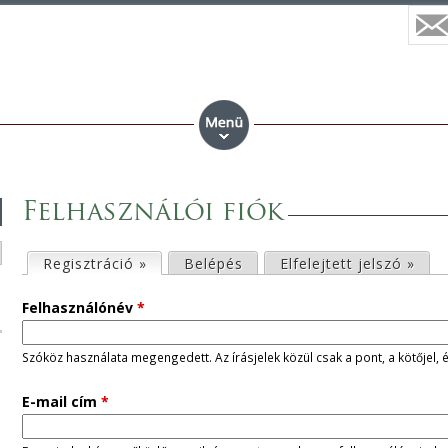
Felhasználói fiók
E
Regisztráció »
(aktív fül)
Belépés
Elfelejtett jelszó »
l
Felhasználónév
*
s
Szóköz használata megengedett. Az írásjelek közül csak a pont, a kötőjel, 
ő
E-mail cím
*
d