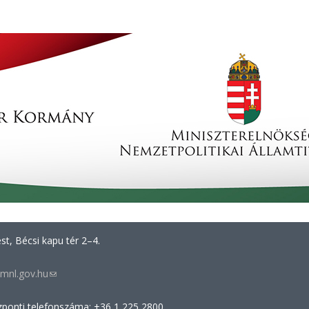
t, Bécsi kapu tér 2–4.
mnl.gov.hu
(link
sends
zponti telefonszáma: +36 1 225 2800
e-