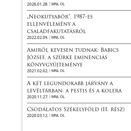
2026.01.28.
MNL OL
„Neokutyabőr”. 1987-es
ellenvélemény a
családfakutatásról
2022.02.09.
MNL OL
Amiről kevesen tudnak: Babics
József, a szürke eminenciás
könyvgyűjteménye
2021.02.02.
MNL OL
A két legundokabb járvány a
levéltárban: a pestis és a kolera
2020.11.27.
MNL OL
Csodálatos Székelyföld (II. rész)
2020.03.12.
MNL OL