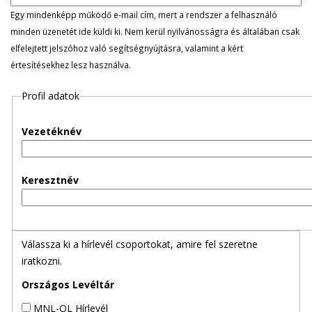
l
Egy mindenképp működő e-mail cím, mert a rendszer a felhasználó
minden üzenetét ide küldi ki. Nem kerül nyilvánosságra és általában csak
e
elfelejtett jelszóhoz való segítségnyújtásra, valamint a kért
értesítésekhez lesz használva.
g
Profil adatok
e
s
Vezetéknév
f
Keresztnév
ü
l
Válassza ki a hírlevél csoportokat, amire fel szeretne
e
iratkozni.
k
Országos Levéltár
MNL-OL Hírlevél