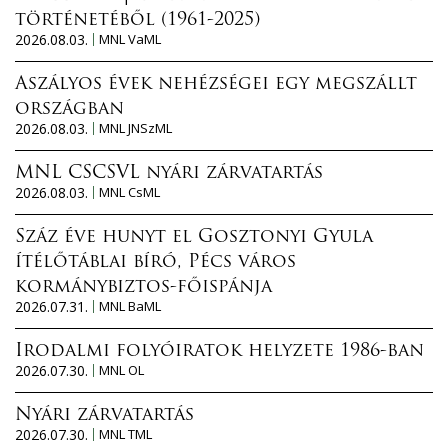
történetéből (1961-2025)
2026.08.03.
MNL VaML
Aszályos évek nehézségei egy megszállt
országban
2026.08.03.
MNL JNSzML
MNL CSCSVL nyári zárvatartás
2026.08.03.
MNL CsML
Száz éve hunyt el Gosztonyi Gyula
ítélőtáblai bíró, Pécs város
kormánybiztos-főispánja
2026.07.31.
MNL BaML
Irodalmi folyóiratok helyzete 1986-ban
2026.07.30.
MNL OL
Nyári zárvatartás
2026.07.30.
MNL TML