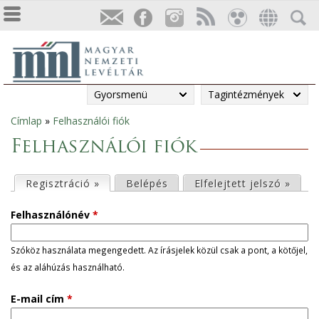
Gyorsmenü
Tagintézmények
Címlap
»
Felhasználói fiók
Jelenlegi
Felhasználói fiók
hely
E
Regisztráció »
(aktív fül)
Belépés
Elfelejtett jelszó »
l
Felhasználónév
*
s
Szóköz használata megengedett. Az írásjelek közül csak a pont, a kötőjel,
és az aláhúzás használható.
ő
E-mail cím
*
d