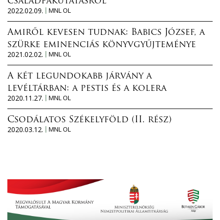
családfakutatásról
2022.02.09.
MNL OL
Amiről kevesen tudnak: Babics József, a
szürke eminenciás könyvgyűjteménye
2021.02.02.
MNL OL
A két legundokabb járvány a
levéltárban: a pestis és a kolera
2020.11.27.
MNL OL
Csodálatos Székelyföld (II. rész)
2020.03.12.
MNL OL