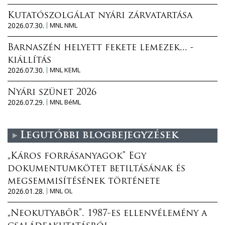
Kutatószolgálat nyári zárvatartása
2026.07.30.
MNL NML
Barnaszén helyett fekete lemezek... -
kiállítás
2026.07.30.
MNL KEML
Nyári szünet 2026
2026.07.29.
MNL BéML
Legutóbbi blogbejegyzések
„Káros forrásanyagok” Egy
dokumentumkötet betiltásának és
megsemmisítésének története
2026.01.28.
MNL OL
„Neokutyabőr”. 1987-es ellenvélemény a