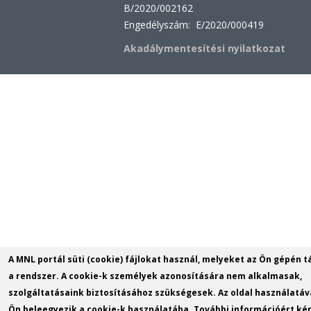
B/2020/002162
Engedélyszám: E/2020/000419
Akadálymentesítési nyilatkozat
A MNL portál süti (cookie) fájlokat használ, melyeket az Ön gépén t
a rendszer. A cookie-k személyek azonosítására nem alkalmasak,
szolgáltatásaink biztosításához szükségesek. Az oldal használatáv
Ön beleegyezik a cookie-k használatába. További információért kér