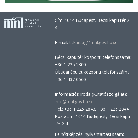
Cím: 1014 Budapest, Bécsi kapu tér 2–
4.
E-mail:
titkarsag@mnl.gov.hu
(link
sends
Bécsi kapu tér központi telefonszáma:
e-
+36 1 225 2800
mail)
Óbudai épület központi telefonszáma:
+36 1 437 0660
Információs Iroda (Kutatószolgálat):
info@mnl.gov.hu
(link
Tel.: +36 1 225 2843, +36 1 225 2844
sends
Postacím: 1014 Budapest, Bécsi kapu
e-
tér 2-4.
mail)
Felnőttképzési nyilvántartási szám: