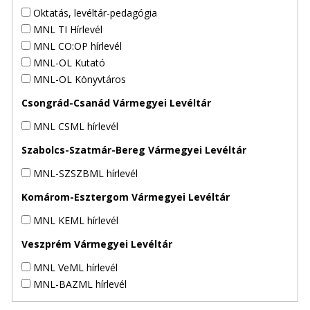
Oktatás, levéltár-pedagógia
MNL TI Hírlevél
MNL CO:OP hírlevél
MNL-OL Kutató
MNL-OL Könyvtáros
Csongrád-Csanád Vármegyei Levéltár
MNL CSML hírlevél
Szabolcs-Szatmár-Bereg Vármegyei Levéltár
MNL-SZSZBML hírlevél
Komárom-Esztergom Vármegyei Levéltár
MNL KEML hírlevél
Veszprém Vármegyei Levéltár
MNL VeML hírlevél
MNL-BAZML hírlevél