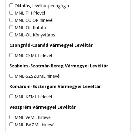
Oktatás, levéltár-pedagógia
MNL TI Hírlevél
MNL CO:OP hírlevél
MNL-OL Kutató
MNL-OL Könyvtáros
Csongrád-Csanád Vármegyei Levéltár
MNL CSML hírlevél
Szabolcs-Szatmár-Bereg Vármegyei Levéltár
MNL-SZSZBML hírlevél
Komárom-Esztergom Vármegyei Levéltár
MNL KEML hírlevél
Veszprém Vármegyei Levéltár
MNL VeML hírlevél
MNL-BAZML hírlevél