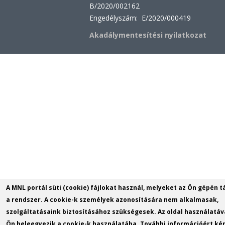
B/2020/002162
Engedélyszám: E/2020/000419
Akadálymentesítési nyilatkozat
A MNL portál süti (cookie) fájlokat használ, melyeket az Ön gépén t
a rendszer. A cookie-k személyek azonosítására nem alkalmasak,
szolgáltatásaink biztosításához szükségesek. Az oldal használatáv
Ön beleegyezik a cookie-k használatába. További információért kér