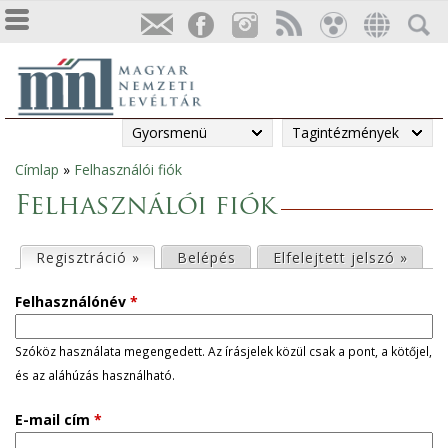
Gyorsmenü
Tagintézmények
Címlap
»
Felhasználói fiók
Jelenlegi
Felhasználói fiók
hely
E
Regisztráció »
(aktív fül)
Belépés
Elfelejtett jelszó »
l
Felhasználónév
*
s
Szóköz használata megengedett. Az írásjelek közül csak a pont, a kötőjel,
és az aláhúzás használható.
ő
E-mail cím
*
d