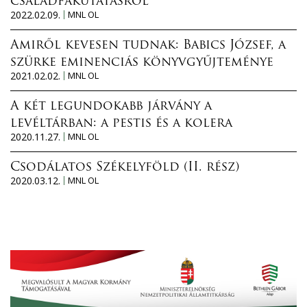
családfakutatásról
2022.02.09.
MNL OL
Amiről kevesen tudnak: Babics József, a
szürke eminenciás könyvgyűjteménye
2021.02.02.
MNL OL
A két legundokabb járvány a
levéltárban: a pestis és a kolera
2020.11.27.
MNL OL
Csodálatos Székelyföld (II. rész)
2020.03.12.
MNL OL