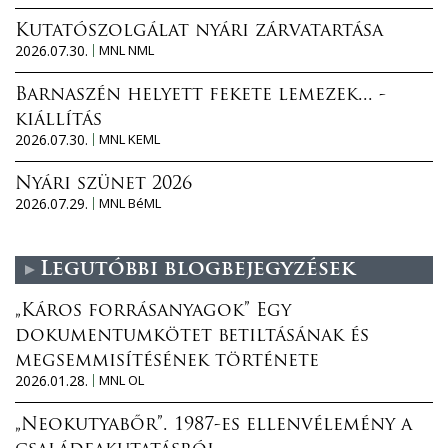
Kutatószolgálat nyári zárvatartása
2026.07.30.
MNL NML
Barnaszén helyett fekete lemezek... -
kiállítás
2026.07.30.
MNL KEML
Nyári szünet 2026
2026.07.29.
MNL BéML
Legutóbbi blogbejegyzések
„Káros forrásanyagok” Egy
dokumentumkötet betiltásának és
megsemmisítésének története
2026.01.28.
MNL OL
„Neokutyabőr”. 1987-es ellenvélemény a