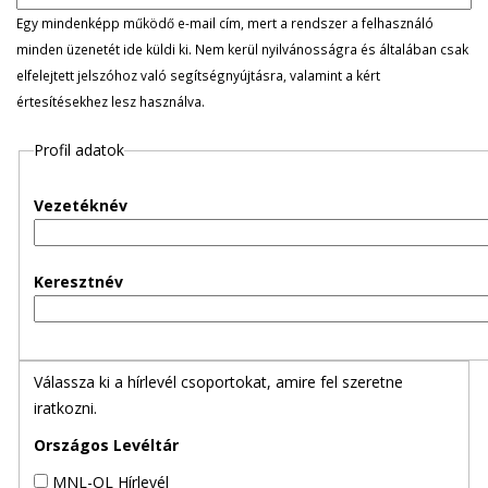
l
Egy mindenképp működő e-mail cím, mert a rendszer a felhasználó
minden üzenetét ide küldi ki. Nem kerül nyilvánosságra és általában csak
e
elfelejtett jelszóhoz való segítségnyújtásra, valamint a kért
értesítésekhez lesz használva.
g
Profil adatok
e
s
Vezetéknév
f
Keresztnév
ü
l
Válassza ki a hírlevél csoportokat, amire fel szeretne
e
iratkozni.
k
Országos Levéltár
MNL-OL Hírlevél