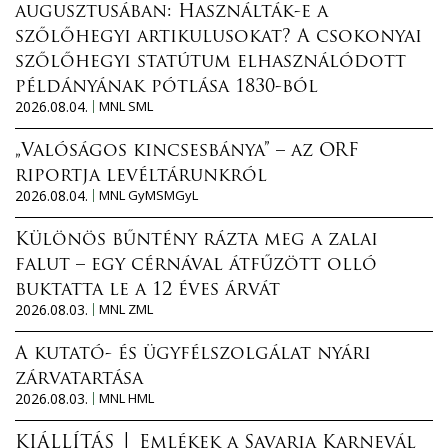
augusztusában: Használták-e a
szőlőhegyi artikulusokat? A csokonyai
szőlőhegyi statútum elhasználódott
példányának pótlása 1830-ból
2026.08.04.
MNL SML
„Valóságos kincsesbánya” – az ORF
riportja levéltárunkról
2026.08.04.
MNL GyMSMGyL
Különös bűntény rázta meg a zalai
falut – egy cérnával átfűzött olló
buktatta le a 12 éves árvát
2026.08.03.
MNL ZML
A kutató- és ügyfélszolgálat nyári
zárvatartása
2026.08.03.
MNL HML
KIÁLLÍTÁS │ Emlékek a Savaria Karnevál