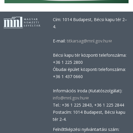
Cím: 1014 Budapest, Bécsi kapu tér 2–
4.
E-mail:
titkarsag@mnl.gov.hu
(link
sends
Bécsi kapu tér központi telefonszáma:
e-
+36 1 225 2800
mail)
Óbudai épület központi telefonszáma:
+36 1 437 0660
Információs Iroda (Kutatószolgálat):
info@mnl.gov.hu
(link
Tel.: +36 1 225 2843, +36 1 225 2844
sends
Postacím: 1014 Budapest, Bécsi kapu
e-
tér 2-4.
mail)
Felnőttképzési nyilvántartási szám: