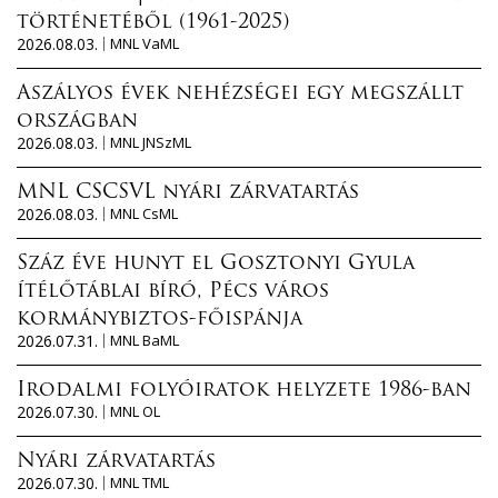
történetéből (1961-2025)
2026.08.03.
MNL VaML
Aszályos évek nehézségei egy megszállt
országban
2026.08.03.
MNL JNSzML
MNL CSCSVL nyári zárvatartás
2026.08.03.
MNL CsML
Száz éve hunyt el Gosztonyi Gyula
ítélőtáblai bíró, Pécs város
kormánybiztos-főispánja
2026.07.31.
MNL BaML
Irodalmi folyóiratok helyzete 1986-ban
2026.07.30.
MNL OL
Nyári zárvatartás
2026.07.30.
MNL TML