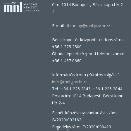
Cím: 1014 Budapest, Bécsi kapu tér 2–
4.
E-mail:
titkarsag@mnl.gov.hu
(link
sends
Bécsi kapu tér központi telefonszáma:
e-
+36 1 225 2800
mail)
Óbudai épület központi telefonszáma:
+36 1 437 0660
Információs Iroda (Kutatószolgálat):
info@mnl.gov.hu
(link
Tel.: +36 1 225 2843, +36 1 225 2844
sends
Postacím: 1014 Budapest, Bécsi kapu
e-
tér 2-4.
mail)
Felnőttképzési nyilvántartási szám:
B/2020/002162
Engedélyszám: E/2020/000419