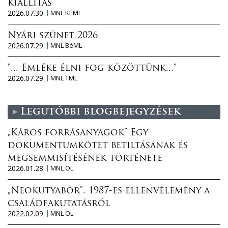
kiállítás
2026.07.30.
MNL KEML
Nyári szünet 2026
2026.07.29.
MNL BéML
"... Emléke élni fog közöttünk..."
2026.07.29.
MNL TML
Legutóbbi blogbejegyzések
„Káros forrásanyagok” Egy
dokumentumkötet betiltásának és
megsemmisítésének története
2026.01.28.
MNL OL
„Neokutyabőr”. 1987-es ellenvélemény a
családfakutatásról
2022.02.09.
MNL OL