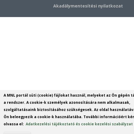
Akadálymentesítési nyilatkozat
A MNL portál süti (cookie) fájlokat használ, melyeket az Ön gépén t
a rendszer. A cookie-k személyek azonosítására nem alkalmasak,
szolgáltatásaink biztosításához szükségesek. Az oldal használatáv
Ön beleegyezik a cookie-k használatába. További információért kér
olvassa el:
Adatkezelési tájékoztató és cookie kezelési szabályzat