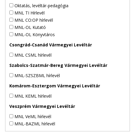
Oktatás, levéltár-pedagógia
MNL TI Hírlevél
MNL CO:OP hírlevél
MNL-OL Kutató
MNL-OL Könyvtáros
Csongrád-Csanád Vármegyei Levéltár
MNL CSML hírlevél
Szabolcs-Szatmár-Bereg Vármegyei Levéltár
MNL-SZSZBML hírlevél
Komárom-Esztergom Vármegyei Levéltár
MNL KEML hírlevél
Veszprém Vármegyei Levéltár
MNL VeML hírlevél
MNL-BAZML hírlevél