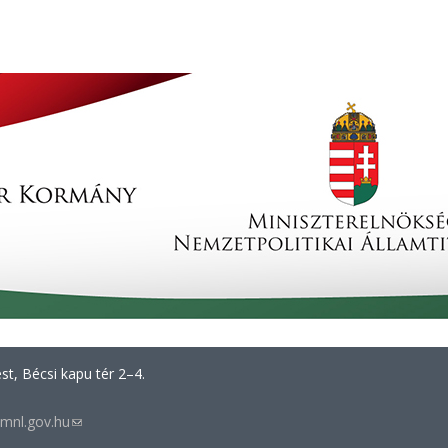
t, Bécsi kapu tér 2–4.
mnl.gov.hu
(link
sends