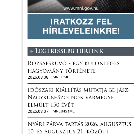
Legfrissebb híreink
Rózsaesküvő - egy különleges
hagyomány története
2026.08.08.
MNL PML
Időszaki kiállítás mutatja be Jász-
Nagykun-Szolnok vármegye
elmúlt 150 évét
2026.08.07.
MNL JNSzML
Nyári zárva tartás 2026. augusztus
10. és augusztus 21. között