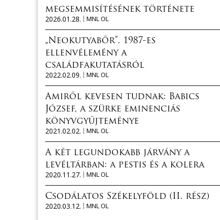
megsemmisítésének története
2026.01.28.
MNL OL
„Neokutyabőr”. 1987-es
ellenvélemény a
családfakutatásról
2022.02.09.
MNL OL
Amiről kevesen tudnak: Babics
József, a szürke eminenciás
könyvgyűjteménye
2021.02.02.
MNL OL
A két legundokabb járvány a
levéltárban: a pestis és a kolera
2020.11.27.
MNL OL
Csodálatos Székelyföld (II. rész)
2020.03.12.
MNL OL