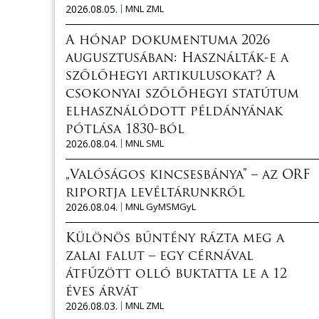
2026.08.05.
MNL ZML
A hónap dokumentuma 2026
augusztusában: Használták-e a
szőlőhegyi artikulusokat? A
csokonyai szőlőhegyi statútum
elhasználódott példányának
pótlása 1830-ból
2026.08.04.
MNL SML
„Valóságos kincsesbánya” – az ORF
riportja levéltárunkról
2026.08.04.
MNL GyMSMGyL
Különös bűntény rázta meg a
zalai falut – egy cérnával
átfűzött olló buktatta le a 12
éves árvát
2026.08.03.
MNL ZML