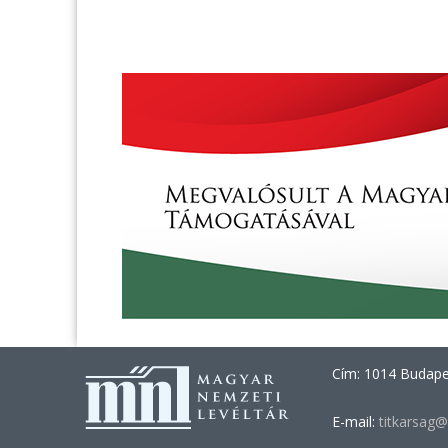
Cím: 1014 Budapes
E-mail:
titkarsag@