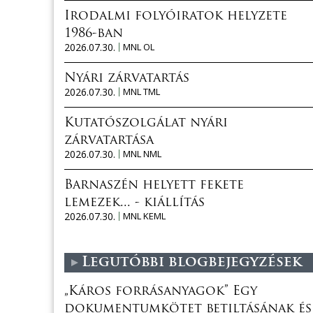
Irodalmi folyóiratok helyzete
1986-ban
2026.07.30.
MNL OL
Nyári zárvatartás
2026.07.30.
MNL TML
Kutatószolgálat nyári
zárvatartása
2026.07.30.
MNL NML
Barnaszén helyett fekete
lemezek... - kiállítás
2026.07.30.
MNL KEML
Legutóbbi blogbejegyzések
„Káros forrásanyagok” Egy
dokumentumkötet betiltásának és