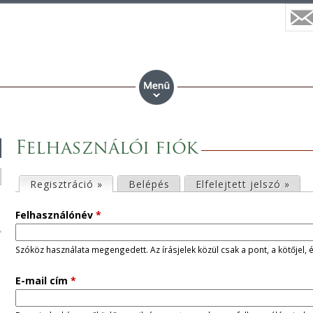
Felhasználói fiók
E
Regisztráció »
(aktív fül)
Belépés
Elfelejtett jelszó »
l
Felhasználónév
*
s
Szóköz használata megengedett. Az írásjelek közül csak a pont, a kötőjel, 
ő
E-mail cím
*
d