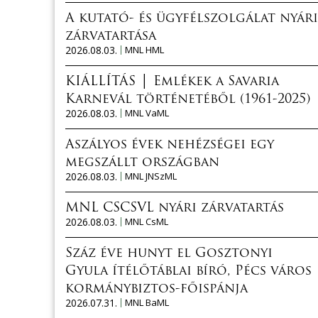
A kutató- és ügyfélszolgálat nyári
zárvatartása
2026.08.03.
MNL HML
KIÁLLÍTÁS │ Emlékek a Savaria
Karnevál történetéből (1961-2025)
2026.08.03.
MNL VaML
Aszályos évek nehézségei egy
megszállt országban
2026.08.03.
MNL JNSzML
MNL CSCSVL nyári zárvatartás
2026.08.03.
MNL CsML
Száz éve hunyt el Gosztonyi
Gyula ítélőtáblai bíró, Pécs város
kormánybiztos-főispánja
2026.07.31.
MNL BaML