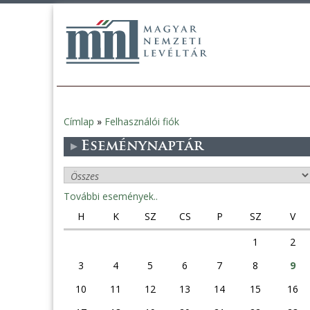
Címlap
»
Felhasználói fiók
Jelenlegi
Eseménynaptár
hely
További események..
H
K
SZ
CS
P
SZ
V
1
2
3
4
5
6
7
8
9
10
11
12
13
14
15
16