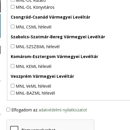
MNL-OL Kutató
MNL-OL Könyvtáros
Csongrád-Csanád Vármegyei Levéltár
MNL CSML hírlevél
Szabolcs-Szatmár-Bereg Vármegyei Levéltár
MNL-SZSZBML hírlevél
Komárom-Esztergom Vármegyei Levéltár
MNL KEML hírlevél
Veszprém Vármegyei Levéltár
MNL VeML hírlevél
MNL-BAZML hírlevél
Elfogadom az
adatvédelmi nyilatkozatot