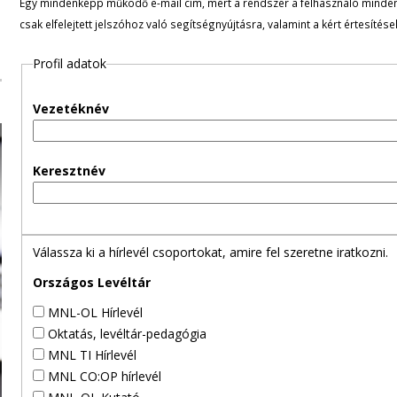
Egy mindenképp működő e-mail cím, mert a rendszer a felhasználó minden ü
l
csak elfelejtett jelszóhoz való segítségnyújtásra, valamint a kért értesítés
e
Profil adatok
g
Vezetéknév
e
s
Keresztnév
f
ü
Válassza ki a hírlevél csoportokat, amire fel szeretne iratkozni.
l
Országos Levéltár
MNL-OL Hírlevél
e
Oktatás, levéltár-pedagógia
MNL TI Hírlevél
k
MNL CO:OP hírlevél