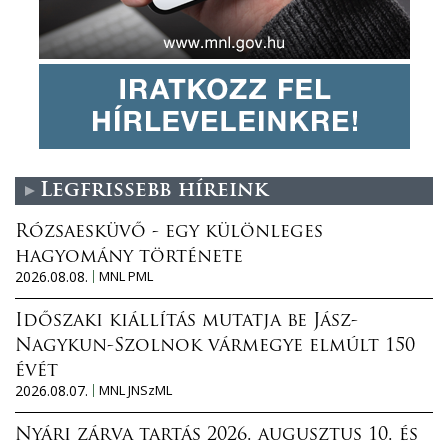
Legfrissebb híreink
Rózsaesküvő - egy különleges
hagyomány története
2026.08.08.
MNL PML
Időszaki kiállítás mutatja be Jász-
Nagykun-Szolnok vármegye elmúlt 150
évét
2026.08.07.
MNL JNSzML
Nyári zárva tartás 2026. augusztus 10. és