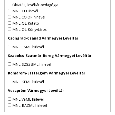
Oktatás, levéltár-pedagógia
MNL TI Hírlevél
MNL CO:OP hírlevél
MNL-OL Kutató
MNL-OL Könyvtáros
Csongrád-Csanád Vármegyei Levéltár
MNL CSML hírlevél
Szabolcs-Szatmár-Bereg Vármegyei Levéltár
MNL-SZSZBML hírlevél
Komárom-Esztergom Vármegyei Levéltár
MNL KEML hírlevél
Veszprém Vármegyei Levéltár
MNL VeML hírlevél
MNL-BAZML hírlevél