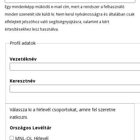
l
Egy mindenképp működő e-mail cím, mert a rendszer a felhasználó
minden üzenetét ide küldi ki. Nem kerül nyilvánosságra és általában csak
e
elfelejtett jelszóhoz való segítségnyújtásra, valamint a kért
értesítésekhez lesz használva.
g
Profil adatok
e
s
Vezetéknév
f
Keresztnév
ü
l
Válassza ki a hírlevél csoportokat, amire fel szeretne
e
iratkozni.
k
Országos Levéltár
MNL-OL Hírlevél