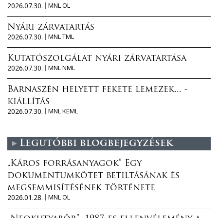
2026.07.30.
MNL OL
Nyári zárvatartás
2026.07.30.
MNL TML
Kutatószolgálat nyári zárvatartása
2026.07.30.
MNL NML
Barnaszén helyett fekete lemezek... -
kiállítás
2026.07.30.
MNL KEML
Legutóbbi blogbejegyzések
„Káros forrásanyagok” Egy
dokumentumkötet betiltásának és
megsemmisítésének története
2026.01.28.
MNL OL