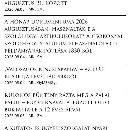
augusztus 21. között
2026.08.05.
MNL ZML
A hónap dokumentuma 2026
augusztusában: Használták-e a
szőlőhegyi artikulusokat? A csokonyai
szőlőhegyi statútum elhasználódott
példányának pótlása 1830-ból
2026.08.04.
MNL SML
„Valóságos kincsesbánya” – az ORF
riportja levéltárunkról
2026.08.04.
MNL GyMSMGyL
Különös bűntény rázta meg a zalai
falut – egy cérnával átfűzött olló
buktatta le a 12 éves árvát
2026.08.03.
MNL ZML
A kutató- és ügyfélszolgálat nyári