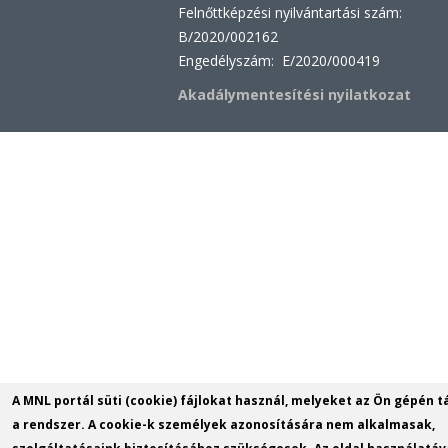
Felnőttképzési nyilvántartási szám:
B/2020/002162
Engedélyszám: E/2020/000419
Akadálymentesítési nyilatkozat
A MNL portál süti (cookie) fájlokat használ, melyeket az Ön gépén t
a rendszer. A cookie-k személyek azonosítására nem alkalmasak,