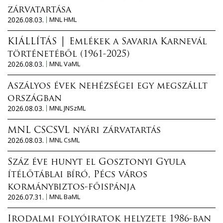
zárvatartása
2026.08.03.
MNL HML
KIÁLLÍTÁS │ Emlékek a Savaria Karnevál
történetéből (1961-2025)
2026.08.03.
MNL VaML
Aszályos évek nehézségei egy megszállt
országban
2026.08.03.
MNL JNSzML
MNL CSCSVL nyári zárvatartás
2026.08.03.
MNL CsML
Száz éve hunyt el Gosztonyi Gyula
ítélőtáblai bíró, Pécs város
kormánybiztos-főispánja
2026.07.31.
MNL BaML
Irodalmi folyóiratok helyzete 1986-ban