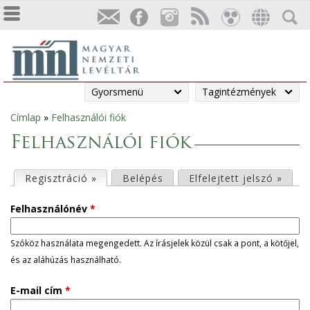
Gyorsmenü
Tagintézmények
Címlap
»
Felhasználói fiók
Jelenlegi
Felhasználói fiók
hely
E
Regisztráció »
(aktív fül)
Belépés
Elfelejtett jelszó »
l
Felhasználónév
*
s
Szóköz használata megengedett. Az írásjelek közül csak a pont, a kötőjel,
és az aláhúzás használható.
ő
E-mail cím
*
d