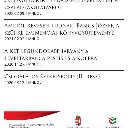
„Neokutyabőr”. 1987-es ellenvélemény a
családfakutatásról
2022.02.09.
MNL OL
Amiről kevesen tudnak: Babics József, a
szürke eminenciás könyvgyűjteménye
2021.02.02.
MNL OL
A két legundokabb járvány a
levéltárban: a pestis és a kolera
2020.11.27.
MNL OL
Csodálatos Székelyföld (II. rész)
2020.03.12.
MNL OL