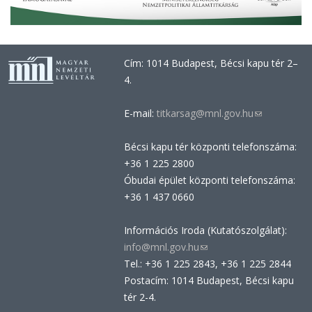
Cím: 1014 Budapest, Bécsi kapu tér 2–
4.
E-mail:
titkarsag@mnl.gov.hu
(link
sends
Bécsi kapu tér központi telefonszáma:
e-
+36 1 225 2800
mail)
Óbudai épület központi telefonszáma:
+36 1 437 0660
Információs Iroda (Kutatószolgálat):
info@mnl.gov.hu
(link
Tel.: +36 1 225 2843, +36 1 225 2844
sends
Postacím: 1014 Budapest, Bécsi kapu
e-
tér 2-4.
mail)