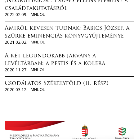
„Neokutyabőr”. 1987-es ellenvélemény a
családfakutatásról
2022.02.09.
MNL OL
Amiről kevesen tudnak: Babics József, a
szürke eminenciás könyvgyűjteménye
2021.02.02.
MNL OL
A két legundokabb járvány a
levéltárban: a pestis és a kolera
2020.11.27.
MNL OL
Csodálatos Székelyföld (II. rész)
2020.03.12.
MNL OL