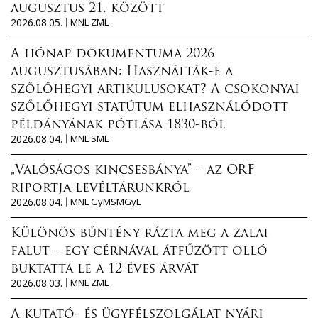
augusztus 21. között
2026.08.05.
MNL ZML
A hónap dokumentuma 2026
augusztusában: Használták-e a
szőlőhegyi artikulusokat? A csokonyai
szőlőhegyi statútum elhasználódott
példányának pótlása 1830-ból
2026.08.04.
MNL SML
„Valóságos kincsesbánya” – az ORF
riportja levéltárunkról
2026.08.04.
MNL GyMSMGyL
Különös bűntény rázta meg a zalai
falut – egy cérnával átfűzött olló
buktatta le a 12 éves árvát
2026.08.03.
MNL ZML
A kutató- és ügyfélszolgálat nyári