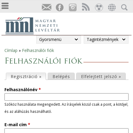
Gyorsmenü
Tagintézmények
Címlap
»
Felhasználói fiók
Jelenlegi
Felhasználói fiók
hely
E
Regisztráció »
(aktív fül)
Belépés
Elfelejtett jelszó »
l
Felhasználónév
*
s
Szóköz használata megengedett. Az írásjelek közül csak a pont, a kötőjel,
és az aláhúzás használható.
ő
E-mail cím
*
d