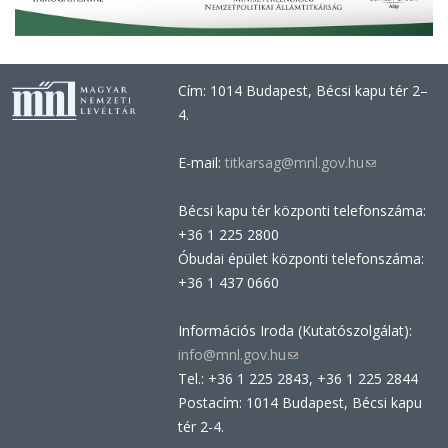
Cím: 1014 Budapest, Bécsi kapu tér 2–
4.
E-mail:
titkarsag@mnl.gov.hu
(link
sends
Bécsi kapu tér központi telefonszáma:
e-
+36 1 225 2800
mail)
Óbudai épület központi telefonszáma:
+36 1 437 0660
Információs Iroda (Kutatószolgálat):
info@mnl.gov.hu
(link
Tel.: +36 1 225 2843, +36 1 225 2844
sends
Postacím: 1014 Budapest, Bécsi kapu
e-
tér 2-4.
mail)