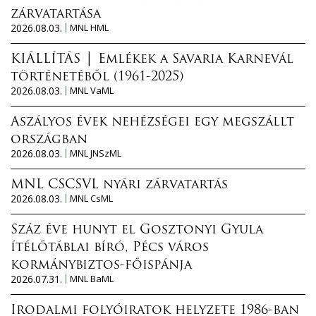
zárvatartása
2026.08.03.
MNL HML
KIÁLLÍTÁS │ Emlékek a Savaria Karnevál
történetéből (1961-2025)
2026.08.03.
MNL VaML
Aszályos évek nehézségei egy megszállt
országban
2026.08.03.
MNL JNSzML
MNL CSCSVL nyári zárvatartás
2026.08.03.
MNL CsML
Száz éve hunyt el Gosztonyi Gyula
ítélőtáblai bíró, Pécs város
kormánybiztos-főispánja
2026.07.31.
MNL BaML
Irodalmi folyóiratok helyzete 1986-ban