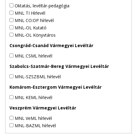
Oktatás, levéltár-pedagógia
MNL TI Hírlevél
MNL CO:OP hírlevél
MNL-OL Kutató
MNL-OL Könyvtáros
Csongrád-Csanád Vármegyei Levéltár
MNL CSML hírlevél
Szabolcs-Szatmár-Bereg Vármegyei Levéltár
MNL-SZSZBML hírlevél
Komárom-Esztergom Vármegyei Levéltár
MNL KEML hírlevél
Veszprém Vármegyei Levéltár
MNL VeML hírlevél
MNL-BAZML hírlevél