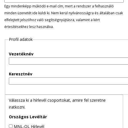
l
Egy mindenképp működő e-mail cím, mert a rendszer a felhasználó
minden üzenetét ide küldi ki. Nem kerül nyilvánosságra és általában csak
e
elfelejtett jelszóhoz való segítségnyújtásra, valamint a kért
értesítésekhez lesz használva.
g
Profil adatok
e
s
Vezetéknév
f
Keresztnév
ü
l
Válassza ki a hírlevél csoportokat, amire fel szeretne
e
iratkozni.
k
Országos Levéltár
MNL-OL Hírlevél