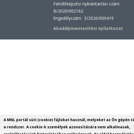
Felnőttképzési nyilvántartási szám:
B/2020/002162
Engedélyszám: E/2020/000419
Akadálymentesítési nyilatkozat
A MNL portál süti (cookie) fájlokat használ, melyeket az Ön gépén t
a rendszer. A cookie-k személyek azonosítására nem alkalmasak,