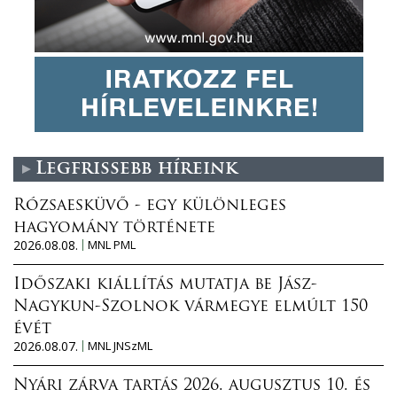
Legfrissebb híreink
Rózsaesküvő - egy különleges
hagyomány története
2026.08.08.
MNL PML
Időszaki kiállítás mutatja be Jász-
Nagykun-Szolnok vármegye elmúlt 150
évét
2026.08.07.
MNL JNSzML
Nyári zárva tartás 2026. augusztus 10. és