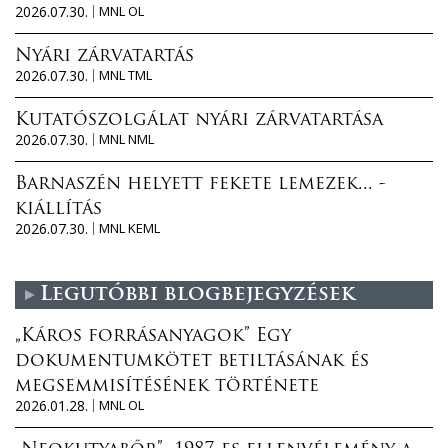
2026.07.30.
MNL OL
Nyári zárvatartás
2026.07.30.
MNL TML
Kutatószolgálat nyári zárvatartása
2026.07.30.
MNL NML
Barnaszén helyett fekete lemezek... -
kiállítás
2026.07.30.
MNL KEML
Legutóbbi blogbejegyzések
„Káros forrásanyagok” Egy
dokumentumkötet betiltásának és
megsemmisítésének története
2026.01.28.
MNL OL