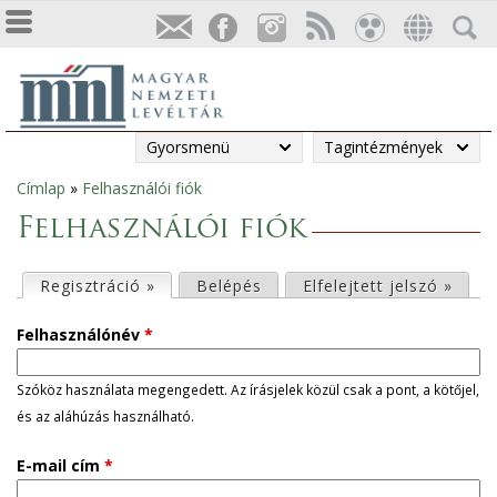
Gyorsmenü
Tagintézmények
Címlap
»
Felhasználói fiók
Jelenlegi
Felhasználói fiók
hely
E
Regisztráció »
(aktív fül)
Belépés
Elfelejtett jelszó »
l
Felhasználónév
*
s
Szóköz használata megengedett. Az írásjelek közül csak a pont, a kötőjel,
és az aláhúzás használható.
ő
E-mail cím
*
d