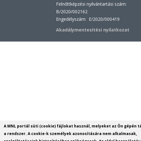
Felnőttképzési nyilvántartási szám:
B/2020/002162
Engedélyszám: E/2020/000419
Akadálymentesítési nyilatkozat
A MNL portál süti (cookie) fájlokat használ, melyeket az Ön gépén t
a rendszer. A cookie-k személyek azonosítására nem alkalmasak,