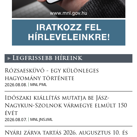
Legfrissebb híreink
Rózsaesküvő - egy különleges
hagyomány története
2026.08.08.
MNL PML
Időszaki kiállítás mutatja be Jász-
Nagykun-Szolnok vármegye elmúlt 150
évét
2026.08.07.
MNL JNSzML
Nyári zárva tartás 2026. augusztus 10. és