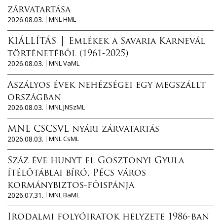
zárvatartása
2026.08.03.
MNL HML
KIÁLLÍTÁS │ Emlékek a Savaria Karnevál
történetéből (1961-2025)
2026.08.03.
MNL VaML
Aszályos évek nehézségei egy megszállt
országban
2026.08.03.
MNL JNSzML
MNL CSCSVL nyári zárvatartás
2026.08.03.
MNL CsML
Száz éve hunyt el Gosztonyi Gyula
ítélőtáblai bíró, Pécs város
kormánybiztos-főispánja
2026.07.31.
MNL BaML
Irodalmi folyóiratok helyzete 1986-ban