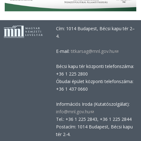
Cím: 1014 Budapest, Bécsi kapu tér 2–
4.
E-mail:
titkarsag@mnl.gov.hu
(link
sends
Bécsi kapu tér központi telefonszáma:
e-
+36 1 225 2800
mail)
Óbudai épület központi telefonszáma:
+36 1 437 0660
Információs Iroda (Kutatószolgálat):
info@mnl.gov.hu
(link
Tel.: +36 1 225 2843, +36 1 225 2844
sends
Postacím: 1014 Budapest, Bécsi kapu
e-
tér 2-4.
mail)