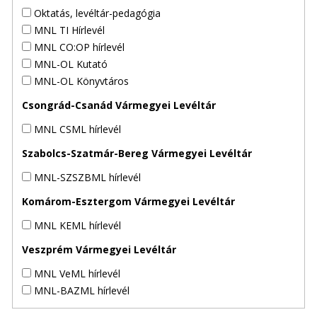
Oktatás, levéltár-pedagógia
MNL TI Hírlevél
MNL CO:OP hírlevél
MNL-OL Kutató
MNL-OL Könyvtáros
Csongrád-Csanád Vármegyei Levéltár
MNL CSML hírlevél
Szabolcs-Szatmár-Bereg Vármegyei Levéltár
MNL-SZSZBML hírlevél
Komárom-Esztergom Vármegyei Levéltár
MNL KEML hírlevél
Veszprém Vármegyei Levéltár
MNL VeML hírlevél
MNL-BAZML hírlevél