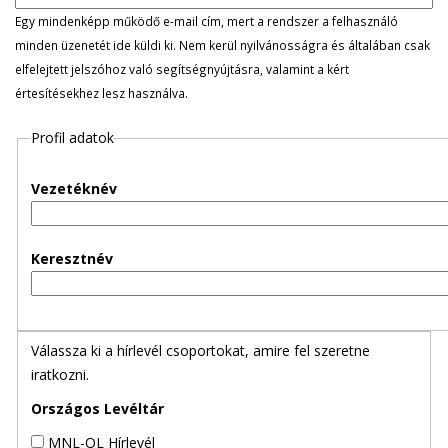
l
Egy mindenképp működő e-mail cím, mert a rendszer a felhasználó
minden üzenetét ide küldi ki. Nem kerül nyilvánosságra és általában csak
e
elfelejtett jelszóhoz való segítségnyújtásra, valamint a kért
értesítésekhez lesz használva.
g
Profil adatok
e
s
Vezetéknév
f
Keresztnév
ü
l
Válassza ki a hírlevél csoportokat, amire fel szeretne
e
iratkozni.
k
Országos Levéltár
MNL-OL Hírlevél