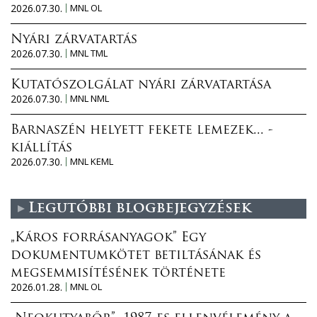
2026.07.30.
MNL OL
Nyári zárvatartás
2026.07.30.
MNL TML
Kutatószolgálat nyári zárvatartása
2026.07.30.
MNL NML
Barnaszén helyett fekete lemezek... -
kiállítás
2026.07.30.
MNL KEML
Legutóbbi blogbejegyzések
„Káros forrásanyagok” Egy
dokumentumkötet betiltásának és
megsemmisítésének története
2026.01.28.
MNL OL