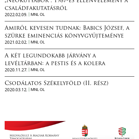
„Neokutyabőr”. 1987-es ellenvélemény a
családfakutatásról
2022.02.09.
MNL OL
Amiről kevesen tudnak: Babics József, a
szürke eminenciás könyvgyűjteménye
2021.02.02.
MNL OL
A két legundokabb járvány a
levéltárban: a pestis és a kolera
2020.11.27.
MNL OL
Csodálatos Székelyföld (II. rész)
2020.03.12.
MNL OL