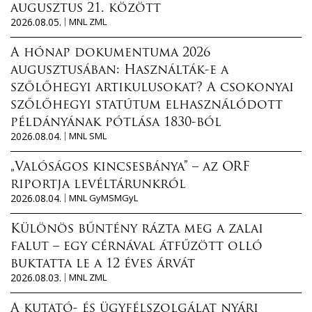
augusztus 21. között
2026.08.05.
MNL ZML
A hónap dokumentuma 2026
augusztusában: Használták-e a
szőlőhegyi artikulusokat? A csokonyai
szőlőhegyi statútum elhasználódott
példányának pótlása 1830-ból
2026.08.04.
MNL SML
„Valóságos kincsesbánya” – az ORF
riportja levéltárunkról
2026.08.04.
MNL GyMSMGyL
Különös bűntény rázta meg a zalai
falut – egy cérnával átfűzött olló
buktatta le a 12 éves árvát
2026.08.03.
MNL ZML
A kutató- és ügyfélszolgálat nyári