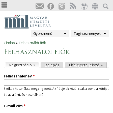
Gyorsmenü
Tagintézmények
Címlap
»
Felhasználói fiók
Jelenlegi
Felhasználói fiók
hely
E
Regisztráció »
(aktív fül)
Belépés
Elfelejtett jelszó »
l
Felhasználónév
*
s
Szóköz használata megengedett. Az írásjelek közül csak a pont, a kötőjel,
és az aláhúzás használható.
ő
E-mail cím
*
d