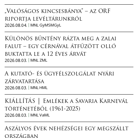
„Valóságos kincsesbánya” – az ORF
riportja levéltárunkról
2026.08.04.
MNL GyMSMGyL
Különös bűntény rázta meg a zalai
falut – egy cérnával átfűzött olló
buktatta le a 12 éves árvát
2026.08.03.
MNL ZML
A kutató- és ügyfélszolgálat nyári
zárvatartása
2026.08.03.
MNL HML
KIÁLLÍTÁS │ Emlékek a Savaria Karnevál
történetéből (1961-2025)
2026.08.03.
MNL VaML
Aszályos évek nehézségei egy megszállt
országban