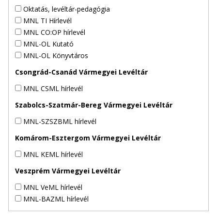
Oktatás, levéltár-pedagógia
MNL TI Hírlevél
MNL CO:OP hírlevél
MNL-OL Kutató
MNL-OL Könyvtáros
Csongrád-Csanád Vármegyei Levéltár
MNL CSML hírlevél
Szabolcs-Szatmár-Bereg Vármegyei Levéltár
MNL-SZSZBML hírlevél
Komárom-Esztergom Vármegyei Levéltár
MNL KEML hírlevél
Veszprém Vármegyei Levéltár
MNL VeML hírlevél
MNL-BAZML hírlevél