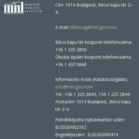
Cím: 1014 Budapest, Bécsi kapu tér 2–
4.
E-mail:
titkarsag@mnl.gov.hu
(link
sends
Bécsi kapu tér központi telefonszáma:
e-
+36 1 225 2800
mail)
Óbudai épület központi telefonszáma:
+36 1 437 0660
Információs Iroda (Kutatószolgálat):
info@mnl.gov.hu
(link
Tel.: +36 1 225 2843, +36 1 225 2844
sends
Postacím: 1014 Budapest, Bécsi kapu
e-
tér 2-4.
mail)
Felnőttképzési nyilvántartási szám:
B/2020/002162
Engedélyszám: E/2020/000419