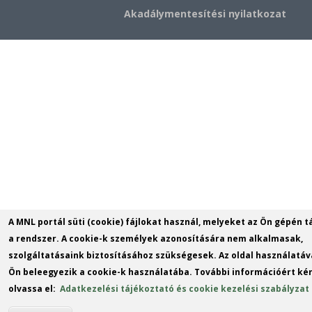
Akadálymentesítési nyilatkozat
A MNL portál süti (cookie) fájlokat használ, melyeket az Ön gépén t
a rendszer. A cookie-k személyek azonosítására nem alkalmasak,
szolgáltatásaink biztosításához szükségesek. Az oldal használatáv
Ön beleegyezik a cookie-k használatába. További információért kér
olvassa el:
Adatkezelési tájékoztató és cookie kezelési szabályzat