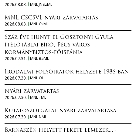
2026.08.03.
MNL JNSzML
MNL CSCSVL nyári zárvatartás
2026.08.03.
MNL CsML
Száz éve hunyt el Gosztonyi Gyula
ítélőtáblai bíró, Pécs város
kormánybiztos-főispánja
2026.07.31.
MNL BaML
Irodalmi folyóiratok helyzete 1986-ban
2026.07.30.
MNL OL
Nyári zárvatartás
2026.07.30.
MNL TML
Kutatószolgálat nyári zárvatartása
2026.07.30.
MNL NML
Barnaszén helyett fekete lemezek... -