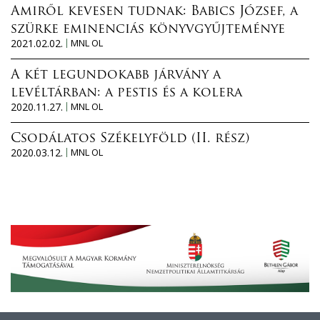
Amiről kevesen tudnak: Babics József, a
szürke eminenciás könyvgyűjteménye
2021.02.02.
MNL OL
A két legundokabb járvány a
levéltárban: a pestis és a kolera
2020.11.27.
MNL OL
Csodálatos Székelyföld (II. rész)
2020.03.12.
MNL OL