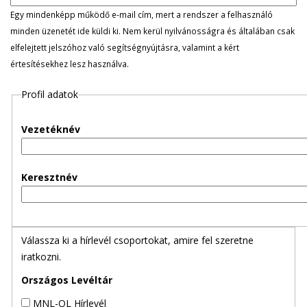
l
Egy mindenképp működő e-mail cím, mert a rendszer a felhasználó
minden üzenetét ide küldi ki. Nem kerül nyilvánosságra és általában csak
e
elfelejtett jelszóhoz való segítségnyújtásra, valamint a kért
értesítésekhez lesz használva.
g
Profil adatok
e
s
Vezetéknév
f
Keresztnév
ü
l
Válassza ki a hírlevél csoportokat, amire fel szeretne
e
iratkozni.
k
Országos Levéltár
MNL-OL Hírlevél