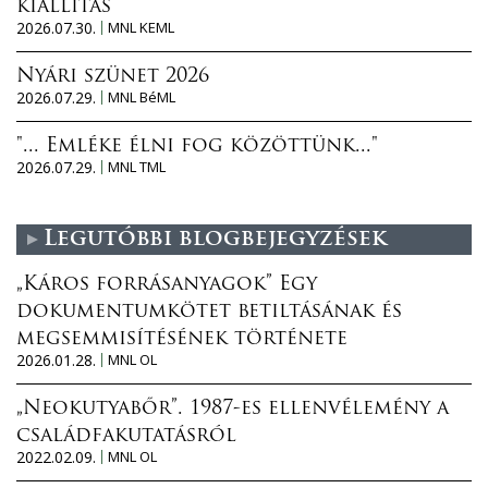
kiállítás
2026.07.30.
MNL KEML
Nyári szünet 2026
2026.07.29.
MNL BéML
"... Emléke élni fog közöttünk..."
2026.07.29.
MNL TML
Legutóbbi blogbejegyzések
„Káros forrásanyagok” Egy
dokumentumkötet betiltásának és
megsemmisítésének története
2026.01.28.
MNL OL
„Neokutyabőr”. 1987-es ellenvélemény a
családfakutatásról
2022.02.09.
MNL OL