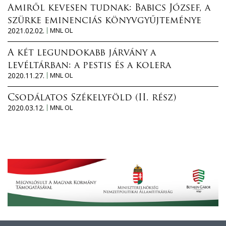
Amiről kevesen tudnak: Babics József, a
szürke eminenciás könyvgyűjteménye
2021.02.02.
MNL OL
A két legundokabb járvány a
levéltárban: a pestis és a kolera
2020.11.27.
MNL OL
Csodálatos Székelyföld (II. rész)
2020.03.12.
MNL OL