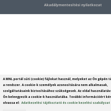
Akadálymentesítési nyilatkozat
A MNL portál süti (cookie) fájlokat használ, melyeket az Ön gépén t
a rendszer. A cookie-k személyek azonosítására nem alkalmasak,
szolgáltatásaink biztosításához szükségesek. Az oldal használatáv
Ön beleegyezik a cookie-k használatába. További információért kér
olvassa el:
Adatkezelési tájékoztató és cookie kezelési szabályzat