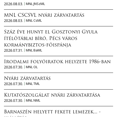
2026.08.03.
MNL JNSzML
MNL CSCSVL nyári zárvatartás
2026.08.03.
MNL CsML
Száz éve hunyt el Gosztonyi Gyula
ítélőtáblai bíró, Pécs város
kormánybiztos-főispánja
2026.07.31.
MNL BaML
Irodalmi folyóiratok helyzete 1986-ban
2026.07.30.
MNL OL
Nyári zárvatartás
2026.07.30.
MNL TML
Kutatószolgálat nyári zárvatartása
2026.07.30.
MNL NML
Barnaszén helyett fekete lemezek... -