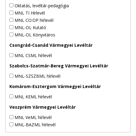
Oktatás, levéltár-pedagógia
MNL TI Hírlevél
MNL CO:OP hírlevél
MNL-OL Kutató
MNL-OL Könyvtáros
Csongrád-Csanád Vármegyei Levéltár
MNL CSML hírlevél
Szabolcs-Szatmár-Bereg Vármegyei Levéltár
MNL-SZSZBML hírlevél
Komárom-Esztergom Vármegyei Levéltár
MNL KEML hírlevél
Veszprém Vármegyei Levéltár
MNL VeML hírlevél
MNL-BAZML hírlevél