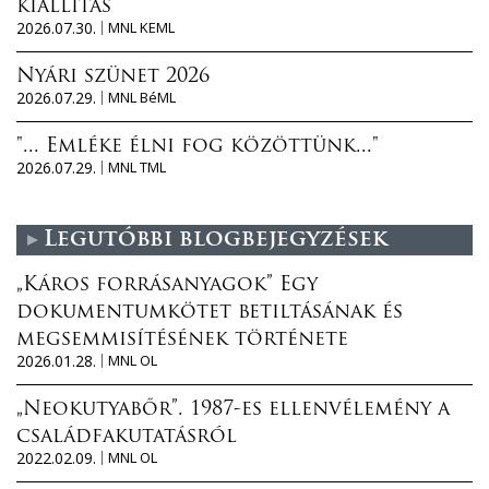
kiállítás
2026.07.30.
MNL KEML
Nyári szünet 2026
2026.07.29.
MNL BéML
"... Emléke élni fog közöttünk..."
2026.07.29.
MNL TML
Legutóbbi blogbejegyzések
„Káros forrásanyagok” Egy
dokumentumkötet betiltásának és
megsemmisítésének története
2026.01.28.
MNL OL
„Neokutyabőr”. 1987-es ellenvélemény a
családfakutatásról
2022.02.09.
MNL OL