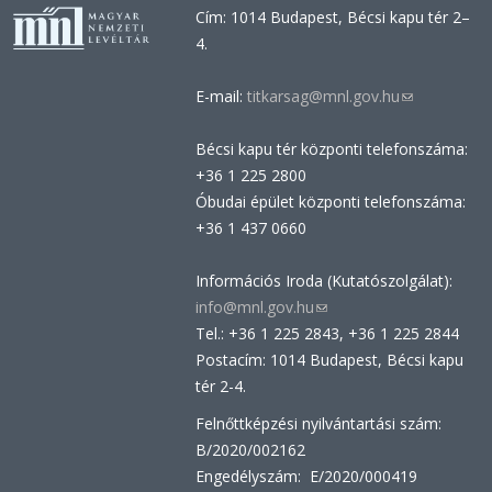
Cím: 1014 Budapest, Bécsi kapu tér 2–
4.
E-mail:
titkarsag@mnl.gov.hu
(link
sends
Bécsi kapu tér központi telefonszáma:
e-
+36 1 225 2800
mail)
Óbudai épület központi telefonszáma:
+36 1 437 0660
Információs Iroda (Kutatószolgálat):
info@mnl.gov.hu
(link
Tel.: +36 1 225 2843, +36 1 225 2844
sends
Postacím: 1014 Budapest, Bécsi kapu
e-
tér 2-4.
mail)
Felnőttképzési nyilvántartási szám:
B/2020/002162
Engedélyszám: E/2020/000419