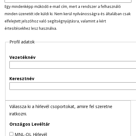
l
Egy mindenképp működő e-mail cím, mert a rendszer a felhasználó
minden üzenetét ide küldi ki. Nem kerül nyilvánosságra és általában csak
e
elfelejtett jelszóhoz való segítségnyújtásra, valamint a kért
értesítésekhez lesz használva.
g
Profil adatok
e
s
Vezetéknév
f
Keresztnév
ü
l
Válassza ki a hírlevél csoportokat, amire fel szeretne
e
iratkozni.
k
Országos Levéltár
MNL-OL Hírlevél