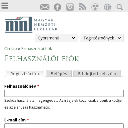
Gyorsmenü
Tagintézmények
Címlap
»
Felhasználói fiók
Jelenlegi
Felhasználói fiók
hely
E
Regisztráció »
(aktív fül)
Belépés
Elfelejtett jelszó »
l
Felhasználónév
*
s
Szóköz használata megengedett. Az írásjelek közül csak a pont, a kötőjel,
és az aláhúzás használható.
ő
E-mail cím
*
d