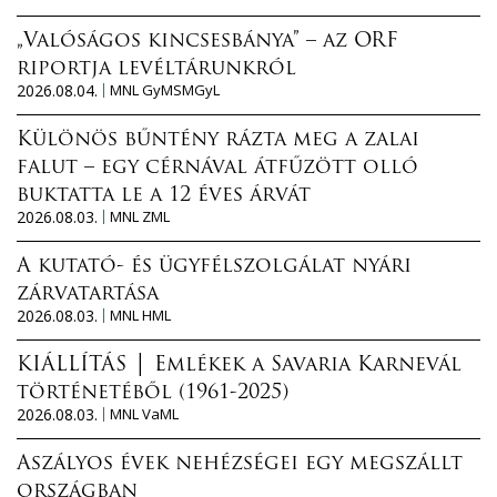
„Valóságos kincsesbánya” – az ORF
riportja levéltárunkról
2026.08.04.
MNL GyMSMGyL
Különös bűntény rázta meg a zalai
falut – egy cérnával átfűzött olló
buktatta le a 12 éves árvát
2026.08.03.
MNL ZML
A kutató- és ügyfélszolgálat nyári
zárvatartása
2026.08.03.
MNL HML
KIÁLLÍTÁS │ Emlékek a Savaria Karnevál
történetéből (1961-2025)
2026.08.03.
MNL VaML
Aszályos évek nehézségei egy megszállt
országban