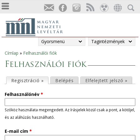
Gyorsmenü
Tagintézmények
Címlap
»
Felhasználói fiók
Jelenlegi
Felhasználói fiók
hely
E
Regisztráció »
(aktív fül)
Belépés
Elfelejtett jelszó »
l
Felhasználónév
*
s
Szóköz használata megengedett. Az írásjelek közül csak a pont, a kötőjel,
és az aláhúzás használható.
ő
E-mail cím
*
d