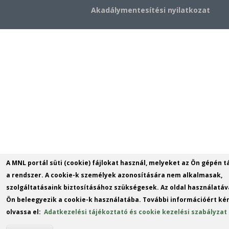
Akadálymentesítési nyilatkozat
A MNL portál süti (cookie) fájlokat használ, melyeket az Ön gépén t
a rendszer. A cookie-k személyek azonosítására nem alkalmasak,
szolgáltatásaink biztosításához szükségesek. Az oldal használatáv
Ön beleegyezik a cookie-k használatába. További információért kér
olvassa el:
Adatkezelési tájékoztató és cookie kezelési szabályzat