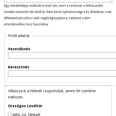
l
Egy mindenképp működő e-mail cím, mert a rendszer a felhasználó
minden üzenetét ide küldi ki. Nem kerül nyilvánosságra és általában csak
e
elfelejtett jelszóhoz való segítségnyújtásra, valamint a kért
értesítésekhez lesz használva.
g
Profil adatok
e
s
Vezetéknév
f
Keresztnév
ü
l
Válassza ki a hírlevél csoportokat, amire fel szeretne
e
iratkozni.
k
Országos Levéltár
MNL-OL Hírlevél