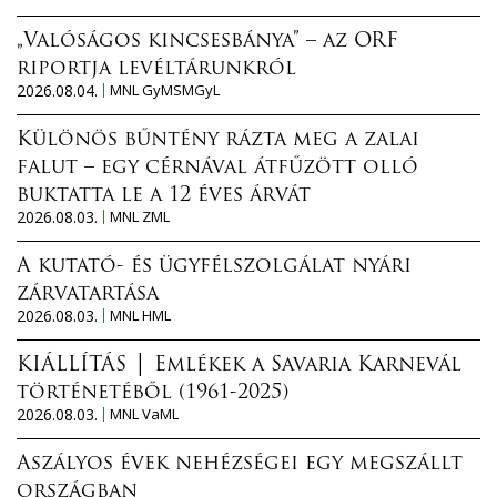
„Valóságos kincsesbánya” – az ORF
riportja levéltárunkról
2026.08.04.
MNL GyMSMGyL
Különös bűntény rázta meg a zalai
falut – egy cérnával átfűzött olló
buktatta le a 12 éves árvát
2026.08.03.
MNL ZML
A kutató- és ügyfélszolgálat nyári
zárvatartása
2026.08.03.
MNL HML
KIÁLLÍTÁS │ Emlékek a Savaria Karnevál
történetéből (1961-2025)
2026.08.03.
MNL VaML
Aszályos évek nehézségei egy megszállt
országban