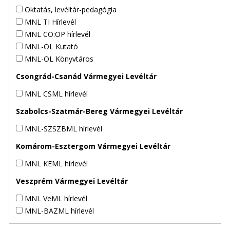
Oktatás, levéltár-pedagógia
MNL TI Hírlevél
MNL CO:OP hírlevél
MNL-OL Kutató
MNL-OL Könyvtáros
Csongrád-Csanád Vármegyei Levéltár
MNL CSML hírlevél
Szabolcs-Szatmár-Bereg Vármegyei Levéltár
MNL-SZSZBML hírlevél
Komárom-Esztergom Vármegyei Levéltár
MNL KEML hírlevél
Veszprém Vármegyei Levéltár
MNL VeML hírlevél
MNL-BAZML hírlevél