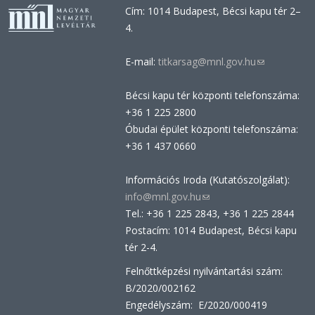
Cím: 1014 Budapest, Bécsi kapu tér 2–
4.
E-mail:
titkarsag@mnl.gov.hu
(link
sends
Bécsi kapu tér központi telefonszáma:
e-
+36 1 225 2800
mail)
Óbudai épület központi telefonszáma:
+36 1 437 0660
Információs Iroda (Kutatószolgálat):
info@mnl.gov.hu
(link
Tel.: +36 1 225 2843, +36 1 225 2844
sends
Postacím: 1014 Budapest, Bécsi kapu
e-
tér 2-4.
mail)
Felnőttképzési nyilvántartási szám:
B/2020/002162
Engedélyszám: E/2020/000419