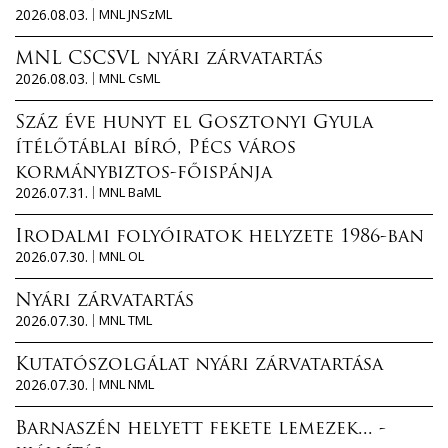
2026.08.03.
MNL JNSzML
MNL CSCSVL nyári zárvatartás
2026.08.03.
MNL CsML
Száz éve hunyt el Gosztonyi Gyula
ítélőtáblai bíró, Pécs város
kormánybiztos-főispánja
2026.07.31.
MNL BaML
Irodalmi folyóiratok helyzete 1986-ban
2026.07.30.
MNL OL
Nyári zárvatartás
2026.07.30.
MNL TML
Kutatószolgálat nyári zárvatartása
2026.07.30.
MNL NML
Barnaszén helyett fekete lemezek... -