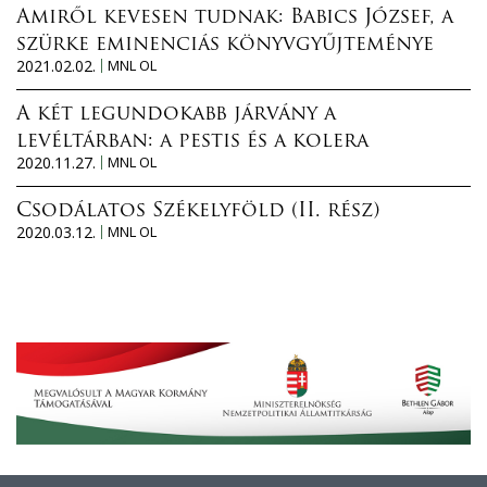
Amiről kevesen tudnak: Babics József, a
szürke eminenciás könyvgyűjteménye
2021.02.02.
MNL OL
A két legundokabb járvány a
levéltárban: a pestis és a kolera
2020.11.27.
MNL OL
Csodálatos Székelyföld (II. rész)
2020.03.12.
MNL OL