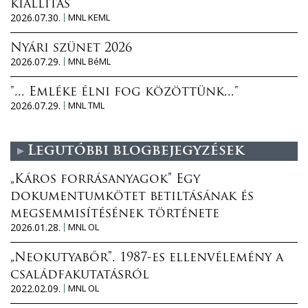
kiállítás
2026.07.30.
MNL KEML
Nyári szünet 2026
2026.07.29.
MNL BéML
"... Emléke élni fog közöttünk..."
2026.07.29.
MNL TML
Legutóbbi blogbejegyzések
„Káros forrásanyagok” Egy
dokumentumkötet betiltásának és
megsemmisítésének története
2026.01.28.
MNL OL
„Neokutyabőr”. 1987-es ellenvélemény a
családfakutatásról
2022.02.09.
MNL OL