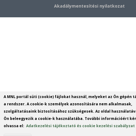
Akadálymentesítési nyilatkozat
A MNL portál süti (cookie) fájlokat használ, melyeket az Ön gépén t
a rendszer. A cookie-k személyek azonosítására nem alkalmasak,
szolgáltatásaink biztosításához szükségesek. Az oldal használatáv
Ön beleegyezik a cookie-k használatába. További információért kér
olvassa el:
Adatkezelési tájékoztató és cookie kezelési szabályzat