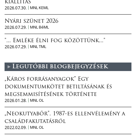
kiállítás
2026.07.30.
MNL KEML
Nyári szünet 2026
2026.07.29.
MNL BéML
"... Emléke élni fog közöttünk..."
2026.07.29.
MNL TML
Legutóbbi blogbejegyzések
„Káros forrásanyagok” Egy
dokumentumkötet betiltásának és
megsemmisítésének története
2026.01.28.
MNL OL
„Neokutyabőr”. 1987-es ellenvélemény a
családfakutatásról
2022.02.09.
MNL OL