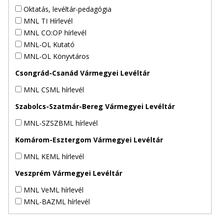
Oktatás, levéltár-pedagógia
MNL TI Hírlevél
MNL CO:OP hírlevél
MNL-OL Kutató
MNL-OL Könyvtáros
Csongrád-Csanád Vármegyei Levéltár
MNL CSML hírlevél
Szabolcs-Szatmár-Bereg Vármegyei Levéltár
MNL-SZSZBML hírlevél
Komárom-Esztergom Vármegyei Levéltár
MNL KEML hírlevél
Veszprém Vármegyei Levéltár
MNL VeML hírlevél
MNL-BAZML hírlevél