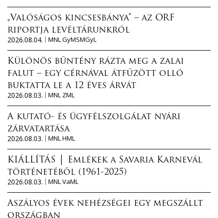
„Valóságos kincsesbánya” – az ORF
riportja levéltárunkról
2026.08.04.
MNL GyMSMGyL
Különös bűntény rázta meg a zalai
falut – egy cérnával átfűzött olló
buktatta le a 12 éves árvát
2026.08.03.
MNL ZML
A kutató- és ügyfélszolgálat nyári
zárvatartása
2026.08.03.
MNL HML
KIÁLLÍTÁS │ Emlékek a Savaria Karnevál
történetéből (1961-2025)
2026.08.03.
MNL VaML
Aszályos évek nehézségei egy megszállt
országban