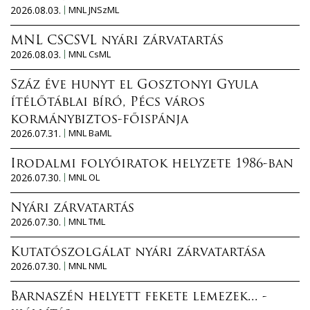
2026.08.03.
MNL JNSzML
MNL CSCSVL nyári zárvatartás
2026.08.03.
MNL CsML
Száz éve hunyt el Gosztonyi Gyula
ítélőtáblai bíró, Pécs város
kormánybiztos-főispánja
2026.07.31.
MNL BaML
Irodalmi folyóiratok helyzete 1986-ban
2026.07.30.
MNL OL
Nyári zárvatartás
2026.07.30.
MNL TML
Kutatószolgálat nyári zárvatartása
2026.07.30.
MNL NML
Barnaszén helyett fekete lemezek... -