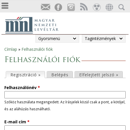
Gyorsmenü
Tagintézmények
Címlap
»
Felhasználói fiók
Jelenlegi
Felhasználói fiók
hely
E
Regisztráció »
(aktív fül)
Belépés
Elfelejtett jelszó »
l
Felhasználónév
*
s
Szóköz használata megengedett. Az írásjelek közül csak a pont, a kötőjel,
és az aláhúzás használható.
ő
E-mail cím
*
d