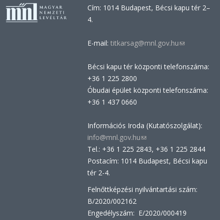
Cím: 1014 Budapest, Bécsi kapu tér 2–
4.
E-mail:
titkarsag@mnl.gov.hu
(link
sends
Bécsi kapu tér központi telefonszáma:
e-
+36 1 225 2800
mail)
Óbudai épület központi telefonszáma:
+36 1 437 0660
Információs Iroda (Kutatószolgálat):
info@mnl.gov.hu
(link
Tel.: +36 1 225 2843, +36 1 225 2844
sends
Postacím: 1014 Budapest, Bécsi kapu
e-
tér 2-4.
mail)
Felnőttképzési nyilvántartási szám:
B/2020/002162
Engedélyszám: E/2020/000419