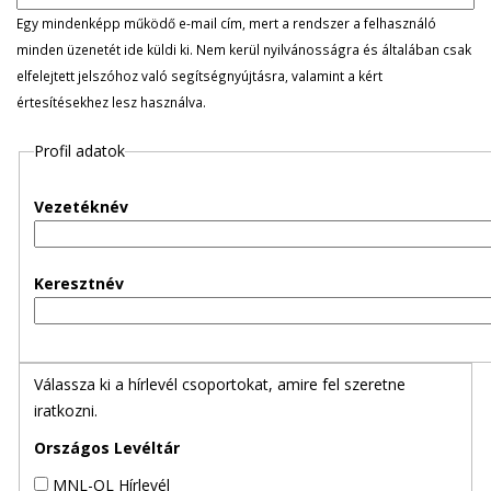
l
Egy mindenképp működő e-mail cím, mert a rendszer a felhasználó
minden üzenetét ide küldi ki. Nem kerül nyilvánosságra és általában csak
e
elfelejtett jelszóhoz való segítségnyújtásra, valamint a kért
értesítésekhez lesz használva.
g
Profil adatok
e
s
Vezetéknév
f
Keresztnév
ü
l
Válassza ki a hírlevél csoportokat, amire fel szeretne
e
iratkozni.
k
Országos Levéltár
MNL-OL Hírlevél