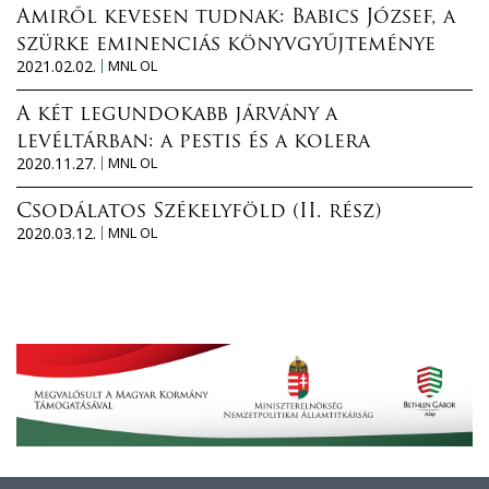
Amiről kevesen tudnak: Babics József, a
szürke eminenciás könyvgyűjteménye
2021.02.02.
MNL OL
A két legundokabb járvány a
levéltárban: a pestis és a kolera
2020.11.27.
MNL OL
Csodálatos Székelyföld (II. rész)
2020.03.12.
MNL OL