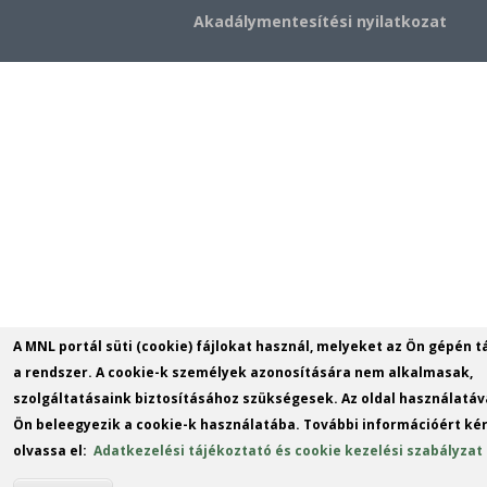
Akadálymentesítési nyilatkozat
A MNL portál süti (cookie) fájlokat használ, melyeket az Ön gépén t
a rendszer. A cookie-k személyek azonosítására nem alkalmasak,
szolgáltatásaink biztosításához szükségesek. Az oldal használatáv
Ön beleegyezik a cookie-k használatába. További információért kér
olvassa el:
Adatkezelési tájékoztató és cookie kezelési szabályzat