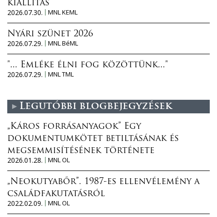
kiállítás
2026.07.30.
MNL KEML
Nyári szünet 2026
2026.07.29.
MNL BéML
"... Emléke élni fog közöttünk..."
2026.07.29.
MNL TML
Legutóbbi blogbejegyzések
„Káros forrásanyagok” Egy
dokumentumkötet betiltásának és
megsemmisítésének története
2026.01.28.
MNL OL
„Neokutyabőr”. 1987-es ellenvélemény a
családfakutatásról
2022.02.09.
MNL OL