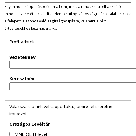
l
Egy mindenképp működő e-mail cím, mert a rendszer a felhasználó
minden üzenetét ide küldi ki. Nem kerül nyilvánosságra és általában csak
e
elfelejtett jelszóhoz való segítségnyújtásra, valamint a kért
értesítésekhez lesz használva.
g
Profil adatok
e
s
Vezetéknév
f
Keresztnév
ü
l
Válassza ki a hírlevél csoportokat, amire fel szeretne
e
iratkozni.
k
Országos Levéltár
MNL-OL Hírlevél