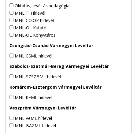
Oktatás, levéltár-pedagógia
MNL TI Hírlevél
MNL CO:OP hírlevél
MNL-OL Kutató
MNL-OL Könyvtáros
Csongrád-Csanád Vármegyei Levéltár
MNL CSML hírlevél
Szabolcs-Szatmár-Bereg Vármegyei Levéltár
MNL-SZSZBML hírlevél
Komárom-Esztergom Vármegyei Levéltár
MNL KEML hírlevél
Veszprém Vármegyei Levéltár
MNL VeML hírlevél
MNL-BAZML hírlevél