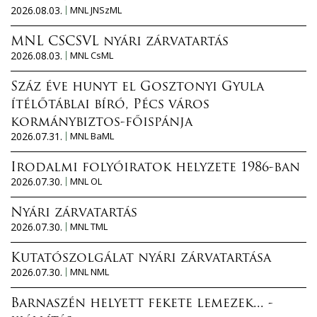
2026.08.03.
MNL JNSzML
MNL CSCSVL nyári zárvatartás
2026.08.03.
MNL CsML
Száz éve hunyt el Gosztonyi Gyula
ítélőtáblai bíró, Pécs város
kormánybiztos-főispánja
2026.07.31.
MNL BaML
Irodalmi folyóiratok helyzete 1986-ban
2026.07.30.
MNL OL
Nyári zárvatartás
2026.07.30.
MNL TML
Kutatószolgálat nyári zárvatartása
2026.07.30.
MNL NML
Barnaszén helyett fekete lemezek... -