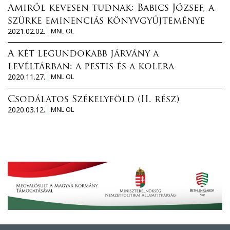
Amiről kevesen tudnak: Babics József, a
szürke eminenciás könyvgyűjteménye
2021.02.02.
MNL OL
A két legundokabb járvány a
levéltárban: a pestis és a kolera
2020.11.27.
MNL OL
Csodálatos Székelyföld (II. rész)
2020.03.12.
MNL OL