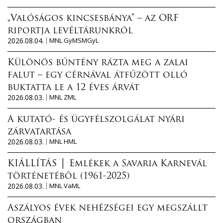
„Valóságos kincsesbánya” – az ORF
riportja levéltárunkról
2026.08.04.
MNL GyMSMGyL
Különös bűntény rázta meg a zalai
falut – egy cérnával átfűzött olló
buktatta le a 12 éves árvát
2026.08.03.
MNL ZML
A kutató- és ügyfélszolgálat nyári
zárvatartása
2026.08.03.
MNL HML
KIÁLLÍTÁS │ Emlékek a Savaria Karnevál
történetéből (1961-2025)
2026.08.03.
MNL VaML
Aszályos évek nehézségei egy megszállt
országban