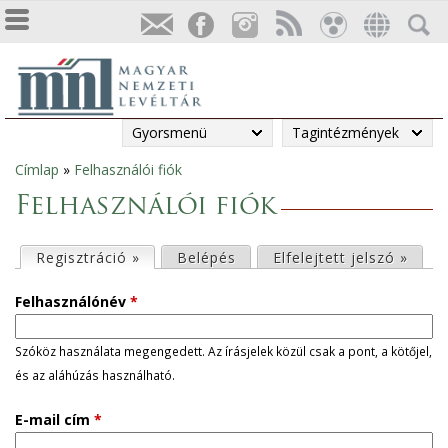
Gyorsmenü
Tagintézmények
Címlap
»
Felhasználói fiók
Jelenlegi
Felhasználói fiók
hely
E
Regisztráció »
(aktív fül)
Belépés
Elfelejtett jelszó »
l
Felhasználónév
*
s
Szóköz használata megengedett. Az írásjelek közül csak a pont, a kötőjel,
és az aláhúzás használható.
ő
E-mail cím
*
d