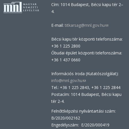
Cím: 1014 Budapest, Bécsi kapu tér 2–
4.
E-mail:
titkarsag@mnl.gov.hu
(link
sends
Bécsi kapu tér központi telefonszáma:
e-
+36 1 225 2800
mail)
Óbudai épület központi telefonszáma:
+36 1 437 0660
Információs Iroda (Kutatószolgálat):
info@mnl.gov.hu
(link
Tel.: +36 1 225 2843, +36 1 225 2844
sends
Postacím: 1014 Budapest, Bécsi kapu
e-
tér 2-4.
mail)
Felnőttképzési nyilvántartási szám:
B/2020/002162
Engedélyszám: E/2020/000419