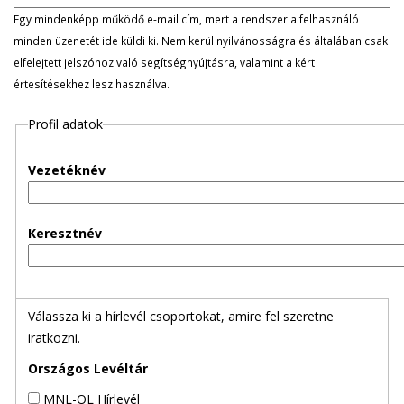
l
Egy mindenképp működő e-mail cím, mert a rendszer a felhasználó
minden üzenetét ide küldi ki. Nem kerül nyilvánosságra és általában csak
e
elfelejtett jelszóhoz való segítségnyújtásra, valamint a kért
értesítésekhez lesz használva.
g
Profil adatok
e
s
Vezetéknév
f
Keresztnév
ü
l
Válassza ki a hírlevél csoportokat, amire fel szeretne
e
iratkozni.
k
Országos Levéltár
MNL-OL Hírlevél