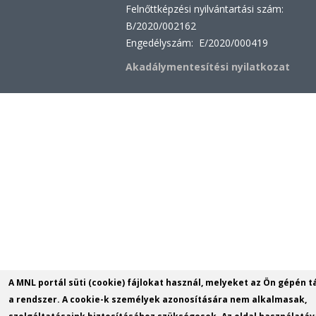
Felnőttképzési nyilvántartási szám:
B/2020/002162
Engedélyszám: E/2020/000419
Akadálymentesítési nyilatkozat
A MNL portál süti (cookie) fájlokat használ, melyeket az Ön gépén t
a rendszer. A cookie-k személyek azonosítására nem alkalmasak,