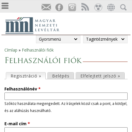
Gyorsmenü
Tagintézmények
Címlap
»
Felhasználói fiók
Jelenlegi
Felhasználói fiók
hely
E
Regisztráció »
(aktív fül)
Belépés
Elfelejtett jelszó »
l
Felhasználónév
*
s
Szóköz használata megengedett. Az írásjelek közül csak a pont, a kötőjel,
és az aláhúzás használható.
ő
E-mail cím
*
d