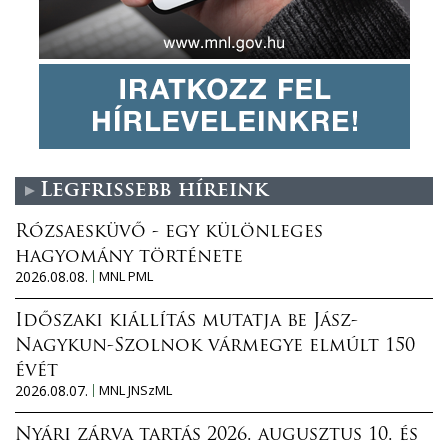
Legfrissebb híreink
Rózsaesküvő - egy különleges
hagyomány története
2026.08.08.
MNL PML
Időszaki kiállítás mutatja be Jász-
Nagykun-Szolnok vármegye elmúlt 150
évét
2026.08.07.
MNL JNSzML
Nyári zárva tartás 2026. augusztus 10. és