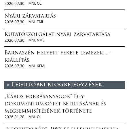
2026.07.30.
MNL OL
Nyári zárvatartás
2026.07.30.
MNL TML
Kutatószolgálat nyári zárvatartása
2026.07.30.
MNL NML
Barnaszén helyett fekete lemezek... -
kiállítás
2026.07.30.
MNL KEML
Legutóbbi blogbejegyzések
„Káros forrásanyagok” Egy
dokumentumkötet betiltásának és
megsemmisítésének története
2026.01.28.
MNL OL