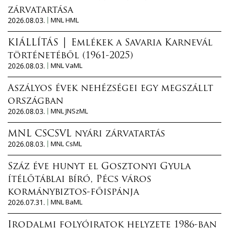
zárvatartása
2026.08.03.
MNL HML
KIÁLLÍTÁS │ Emlékek a Savaria Karnevál
történetéből (1961-2025)
2026.08.03.
MNL VaML
Aszályos évek nehézségei egy megszállt
országban
2026.08.03.
MNL JNSzML
MNL CSCSVL nyári zárvatartás
2026.08.03.
MNL CsML
Száz éve hunyt el Gosztonyi Gyula
ítélőtáblai bíró, Pécs város
kormánybiztos-főispánja
2026.07.31.
MNL BaML
Irodalmi folyóiratok helyzete 1986-ban