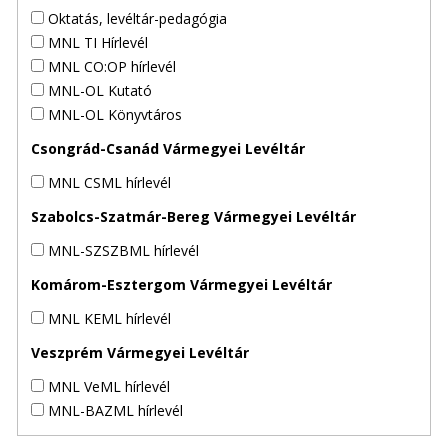
Oktatás, levéltár-pedagógia
MNL TI Hírlevél
MNL CO:OP hírlevél
MNL-OL Kutató
MNL-OL Könyvtáros
Csongrád-Csanád Vármegyei Levéltár
MNL CSML hírlevél
Szabolcs-Szatmár-Bereg Vármegyei Levéltár
MNL-SZSZBML hírlevél
Komárom-Esztergom Vármegyei Levéltár
MNL KEML hírlevél
Veszprém Vármegyei Levéltár
MNL VeML hírlevél
MNL-BAZML hírlevél