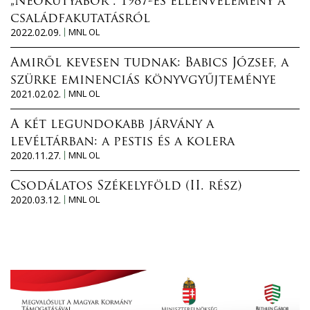
„Neokutyabőr”. 1987-es ellenvélemény a
családfakutatásról
2022.02.09.
MNL OL
Amiről kevesen tudnak: Babics József, a
szürke eminenciás könyvgyűjteménye
2021.02.02.
MNL OL
A két legundokabb járvány a
levéltárban: a pestis és a kolera
2020.11.27.
MNL OL
Csodálatos Székelyföld (II. rész)
2020.03.12.
MNL OL