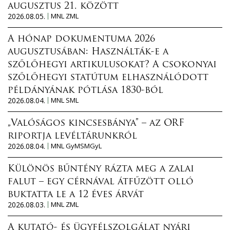
augusztus 21. között
2026.08.05.
MNL ZML
A hónap dokumentuma 2026
augusztusában: Használták-e a
szőlőhegyi artikulusokat? A csokonyai
szőlőhegyi statútum elhasználódott
példányának pótlása 1830-ból
2026.08.04.
MNL SML
„Valóságos kincsesbánya” – az ORF
riportja levéltárunkról
2026.08.04.
MNL GyMSMGyL
Különös bűntény rázta meg a zalai
falut – egy cérnával átfűzött olló
buktatta le a 12 éves árvát
2026.08.03.
MNL ZML
A kutató- és ügyfélszolgálat nyári