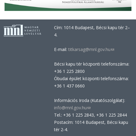
Cím: 1014 Budapest, Bécsi kapu tér 2–
4.
E-mail:
titkarsag@mnl.gov.hu
(link
sends
Bécsi kapu tér központi telefonszáma:
e-
+36 1 225 2800
mail)
Óbudai épület központi telefonszáma:
+36 1 437 0660
Információs Iroda (Kutatószolgálat):
info@mnl.gov.hu
(link
Tel.: +36 1 225 2843, +36 1 225 2844
sends
Postacím: 1014 Budapest, Bécsi kapu
e-
tér 2-4.
mail)