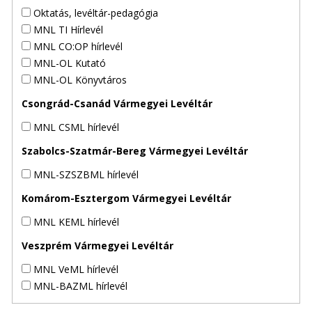
Oktatás, levéltár-pedagógia
MNL TI Hírlevél
MNL CO:OP hírlevél
MNL-OL Kutató
MNL-OL Könyvtáros
Csongrád-Csanád Vármegyei Levéltár
MNL CSML hírlevél
Szabolcs-Szatmár-Bereg Vármegyei Levéltár
MNL-SZSZBML hírlevél
Komárom-Esztergom Vármegyei Levéltár
MNL KEML hírlevél
Veszprém Vármegyei Levéltár
MNL VeML hírlevél
MNL-BAZML hírlevél