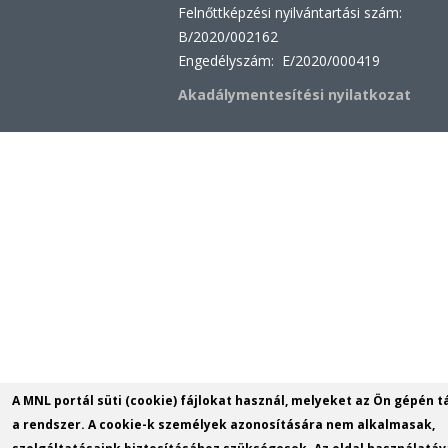
Felnőttképzési nyilvántartási szám:
B/2020/002162
Engedélyszám: E/2020/000419
Akadálymentesítési nyilatkozat
A MNL portál süti (cookie) fájlokat használ, melyeket az Ön gépén t
a rendszer. A cookie-k személyek azonosítására nem alkalmasak,