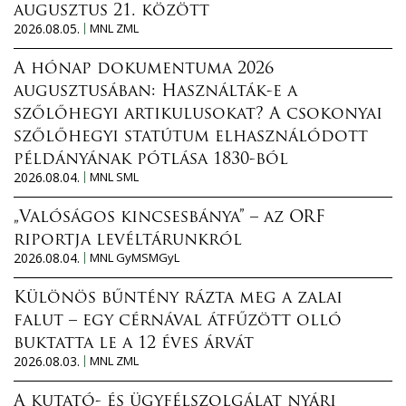
augusztus 21. között
2026.08.05.
MNL ZML
A hónap dokumentuma 2026
augusztusában: Használták-e a
szőlőhegyi artikulusokat? A csokonyai
szőlőhegyi statútum elhasználódott
példányának pótlása 1830-ból
2026.08.04.
MNL SML
„Valóságos kincsesbánya” – az ORF
riportja levéltárunkról
2026.08.04.
MNL GyMSMGyL
Különös bűntény rázta meg a zalai
falut – egy cérnával átfűzött olló
buktatta le a 12 éves árvát
2026.08.03.
MNL ZML
A kutató- és ügyfélszolgálat nyári