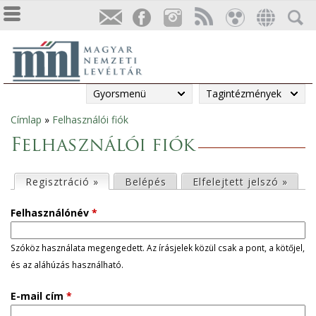
Gyorsmenü
Tagintézmények
Címlap
»
Felhasználói fiók
Jelenlegi
Felhasználói fiók
hely
E
Regisztráció »
(aktív fül)
Belépés
Elfelejtett jelszó »
l
Felhasználónév
*
s
Szóköz használata megengedett. Az írásjelek közül csak a pont, a kötőjel,
és az aláhúzás használható.
ő
E-mail cím
*
d