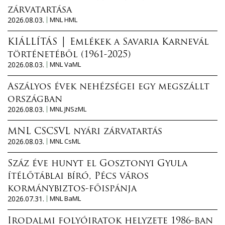
zárvatartása
2026.08.03.
MNL HML
KIÁLLÍTÁS │ Emlékek a Savaria Karnevál
történetéből (1961-2025)
2026.08.03.
MNL VaML
Aszályos évek nehézségei egy megszállt
országban
2026.08.03.
MNL JNSzML
MNL CSCSVL nyári zárvatartás
2026.08.03.
MNL CsML
Száz éve hunyt el Gosztonyi Gyula
ítélőtáblai bíró, Pécs város
kormánybiztos-főispánja
2026.07.31.
MNL BaML
Irodalmi folyóiratok helyzete 1986-ban