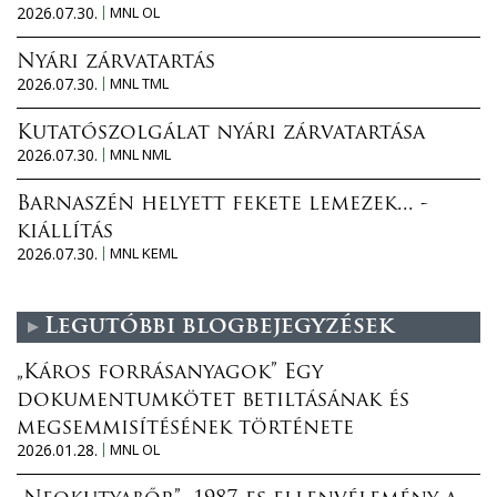
2026.07.30.
MNL OL
Nyári zárvatartás
2026.07.30.
MNL TML
Kutatószolgálat nyári zárvatartása
2026.07.30.
MNL NML
Barnaszén helyett fekete lemezek... -
kiállítás
2026.07.30.
MNL KEML
Legutóbbi blogbejegyzések
„Káros forrásanyagok” Egy
dokumentumkötet betiltásának és
megsemmisítésének története
2026.01.28.
MNL OL