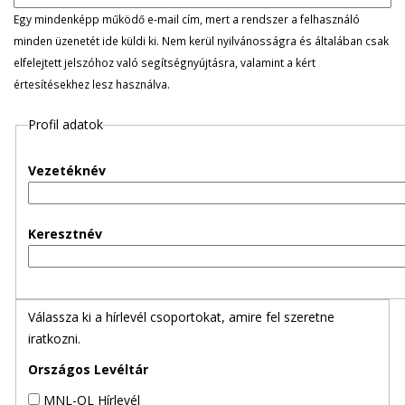
l
Egy mindenképp működő e-mail cím, mert a rendszer a felhasználó
minden üzenetét ide küldi ki. Nem kerül nyilvánosságra és általában csak
e
elfelejtett jelszóhoz való segítségnyújtásra, valamint a kért
értesítésekhez lesz használva.
g
Profil adatok
e
s
Vezetéknév
f
Keresztnév
ü
l
Válassza ki a hírlevél csoportokat, amire fel szeretne
e
iratkozni.
k
Országos Levéltár
MNL-OL Hírlevél