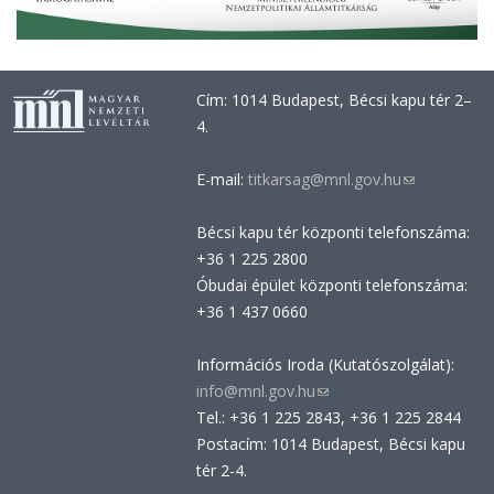
Cím: 1014 Budapest, Bécsi kapu tér 2–
4.
E-mail:
titkarsag@mnl.gov.hu
(link
sends
Bécsi kapu tér központi telefonszáma:
e-
+36 1 225 2800
mail)
Óbudai épület központi telefonszáma:
+36 1 437 0660
Információs Iroda (Kutatószolgálat):
info@mnl.gov.hu
(link
Tel.: +36 1 225 2843, +36 1 225 2844
sends
Postacím: 1014 Budapest, Bécsi kapu
e-
tér 2-4.
mail)