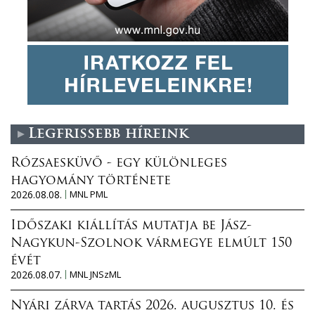
Legfrissebb híreink
Rózsaesküvő - egy különleges
hagyomány története
2026.08.08.
MNL PML
Időszaki kiállítás mutatja be Jász-
Nagykun-Szolnok vármegye elmúlt 150
évét
2026.08.07.
MNL JNSzML
Nyári zárva tartás 2026. augusztus 10. és