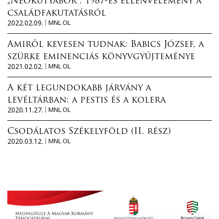
„Neokutyabőr”. 1987-es ellenvélemény a
családfakutatásról
2022.02.09.
MNL OL
Amiről kevesen tudnak: Babics József, a
szürke eminenciás könyvgyűjteménye
2021.02.02.
MNL OL
A két legundokabb járvány a
levéltárban: a pestis és a kolera
2020.11.27.
MNL OL
Csodálatos Székelyföld (II. rész)
2020.03.12.
MNL OL