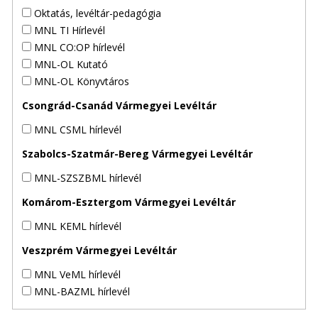
Oktatás, levéltár-pedagógia
MNL TI Hírlevél
MNL CO:OP hírlevél
MNL-OL Kutató
MNL-OL Könyvtáros
Csongrád-Csanád Vármegyei Levéltár
MNL CSML hírlevél
Szabolcs-Szatmár-Bereg Vármegyei Levéltár
MNL-SZSZBML hírlevél
Komárom-Esztergom Vármegyei Levéltár
MNL KEML hírlevél
Veszprém Vármegyei Levéltár
MNL VeML hírlevél
MNL-BAZML hírlevél