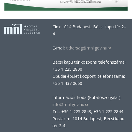
Cím: 1014 Budapest, Bécsi kapu tér 2–
4.
E-mail:
titkarsag@mnl.gov.hu
(link
sends
Bécsi kapu tér központi telefonszáma:
e-
+36 1 225 2800
mail)
Óbudai épület központi telefonszáma:
+36 1 437 0660
Információs Iroda (Kutatószolgálat):
info@mnl.gov.hu
(link
Tel.: +36 1 225 2843, +36 1 225 2844
sends
Postacím: 1014 Budapest, Bécsi kapu
e-
tér 2-4.
mail)