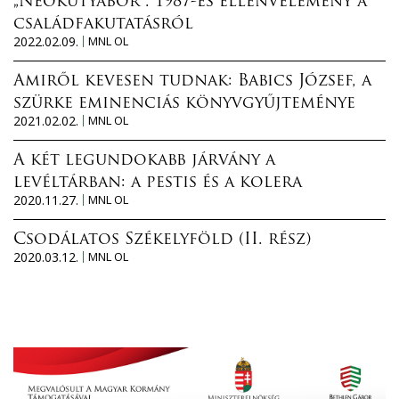
„Neokutyabőr”. 1987-es ellenvélemény a
családfakutatásról
2022.02.09.
MNL OL
Amiről kevesen tudnak: Babics József, a
szürke eminenciás könyvgyűjteménye
2021.02.02.
MNL OL
A két legundokabb járvány a
levéltárban: a pestis és a kolera
2020.11.27.
MNL OL
Csodálatos Székelyföld (II. rész)
2020.03.12.
MNL OL