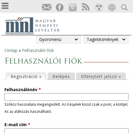
Gyorsmenü
Tagintézmények
Címlap
»
Felhasználói fiók
Jelenlegi
Felhasználói fiók
hely
E
Regisztráció »
(aktív fül)
Belépés
Elfelejtett jelszó »
l
Felhasználónév
*
s
Szóköz használata megengedett. Az írásjelek közül csak a pont, a kötőjel,
és az aláhúzás használható.
ő
E-mail cím
*
d