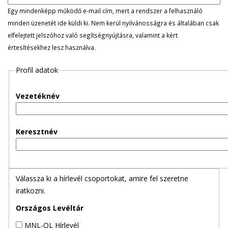
l
Egy mindenképp működő e-mail cím, mert a rendszer a felhasználó
minden üzenetét ide küldi ki. Nem kerül nyilvánosságra és általában csak
e
elfelejtett jelszóhoz való segítségnyújtásra, valamint a kért
értesítésekhez lesz használva.
g
Profil adatok
e
s
Vezetéknév
f
Keresztnév
ü
l
Válassza ki a hírlevél csoportokat, amire fel szeretne
e
iratkozni.
k
Országos Levéltár
MNL-OL Hírlevél