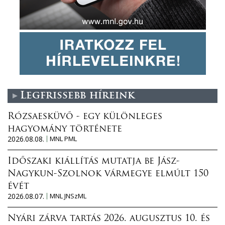
Legfrissebb híreink
Rózsaesküvő - egy különleges
hagyomány története
2026.08.08.
MNL PML
Időszaki kiállítás mutatja be Jász-
Nagykun-Szolnok vármegye elmúlt 150
évét
2026.08.07.
MNL JNSzML
Nyári zárva tartás 2026. augusztus 10. és