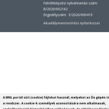
Felnőttképzési nyilvántartási szám:
B/2020/002162
Engedélyszám: E/2020/000419
Akadálymentesítési nyilatkozat
A MNL portál süti (cookie) fájlokat használ, melyeket az Ön gépén t
a rendszer. A cookie-k személyek azonosítására nem alkalmasak,