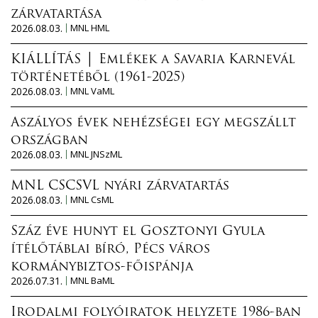
zárvatartása
2026.08.03.
MNL HML
KIÁLLÍTÁS │ Emlékek a Savaria Karnevál
történetéből (1961-2025)
2026.08.03.
MNL VaML
Aszályos évek nehézségei egy megszállt
országban
2026.08.03.
MNL JNSzML
MNL CSCSVL nyári zárvatartás
2026.08.03.
MNL CsML
Száz éve hunyt el Gosztonyi Gyula
ítélőtáblai bíró, Pécs város
kormánybiztos-főispánja
2026.07.31.
MNL BaML
Irodalmi folyóiratok helyzete 1986-ban