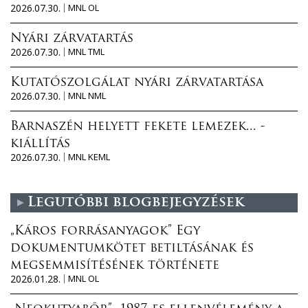
2026.07.30.
MNL OL
Nyári zárvatartás
2026.07.30.
MNL TML
Kutatószolgálat nyári zárvatartása
2026.07.30.
MNL NML
Barnaszén helyett fekete lemezek... -
kiállítás
2026.07.30.
MNL KEML
Legutóbbi blogbejegyzések
„Káros forrásanyagok” Egy
dokumentumkötet betiltásának és
megsemmisítésének története
2026.01.28.
MNL OL