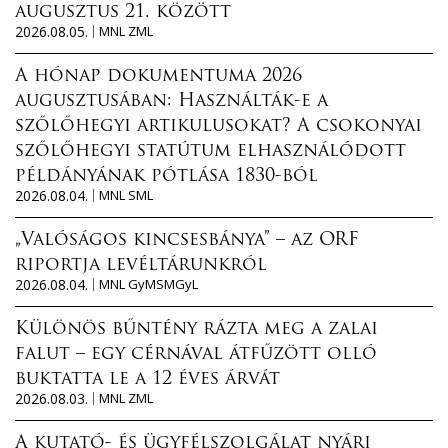
augusztus 21. között
2026.08.05.
MNL ZML
A hónap dokumentuma 2026
augusztusában: Használták-e a
szőlőhegyi artikulusokat? A csokonyai
szőlőhegyi statútum elhasználódott
példányának pótlása 1830-ból
2026.08.04.
MNL SML
„Valóságos kincsesbánya” – az ORF
riportja levéltárunkról
2026.08.04.
MNL GyMSMGyL
Különös bűntény rázta meg a zalai
falut – egy cérnával átfűzött olló
buktatta le a 12 éves árvát
2026.08.03.
MNL ZML
A kutató- és ügyfélszolgálat nyári