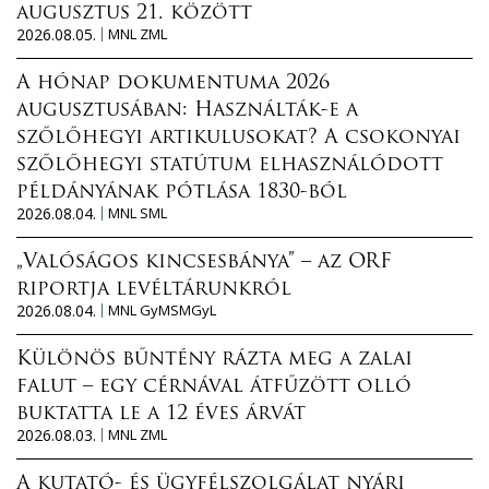
augusztus 21. között
2026.08.05.
MNL ZML
A hónap dokumentuma 2026
augusztusában: Használták-e a
szőlőhegyi artikulusokat? A csokonyai
szőlőhegyi statútum elhasználódott
példányának pótlása 1830-ból
2026.08.04.
MNL SML
„Valóságos kincsesbánya” – az ORF
riportja levéltárunkról
2026.08.04.
MNL GyMSMGyL
Különös bűntény rázta meg a zalai
falut – egy cérnával átfűzött olló
buktatta le a 12 éves árvát
2026.08.03.
MNL ZML
A kutató- és ügyfélszolgálat nyári