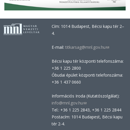
Cím: 1014 Budapest, Bécsi kapu tér 2–
4.
E-mail:
titkarsag@mnl.gov.hu
(link
sends
Bécsi kapu tér központi telefonszáma:
e-
+36 1 225 2800
mail)
Óbudai épület központi telefonszáma:
+36 1 437 0660
Információs Iroda (Kutatószolgálat):
info@mnl.gov.hu
(link
Tel.: +36 1 225 2843, +36 1 225 2844
sends
Postacím: 1014 Budapest, Bécsi kapu
e-
tér 2-4.
mail)