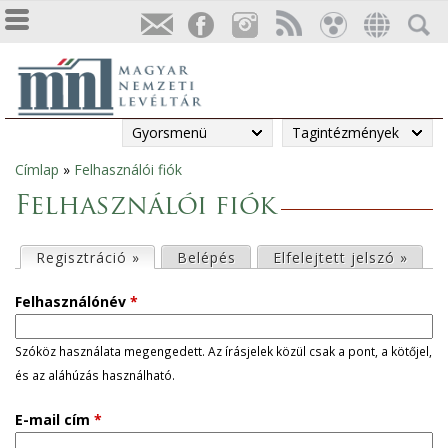
Gyorsmenü
Tagintézmények
Címlap
»
Felhasználói fiók
Jelenlegi
Felhasználói fiók
hely
E
Regisztráció »
(aktív fül)
Belépés
Elfelejtett jelszó »
l
Felhasználónév
*
s
Szóköz használata megengedett. Az írásjelek közül csak a pont, a kötőjel,
és az aláhúzás használható.
ő
E-mail cím
*
d