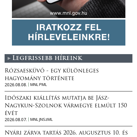
Legfrissebb híreink
Rózsaesküvő - egy különleges
hagyomány története
2026.08.08.
MNL PML
Időszaki kiállítás mutatja be Jász-
Nagykun-Szolnok vármegye elmúlt 150
évét
2026.08.07.
MNL JNSzML
Nyári zárva tartás 2026. augusztus 10. és