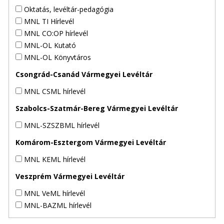
Oktatás, levéltár-pedagógia
MNL TI Hírlevél
MNL CO:OP hírlevél
MNL-OL Kutató
MNL-OL Könyvtáros
Csongrád-Csanád Vármegyei Levéltár
MNL CSML hírlevél
Szabolcs-Szatmár-Bereg Vármegyei Levéltár
MNL-SZSZBML hírlevél
Komárom-Esztergom Vármegyei Levéltár
MNL KEML hírlevél
Veszprém Vármegyei Levéltár
MNL VeML hírlevél
MNL-BAZML hírlevél