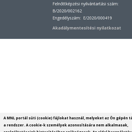
Felnőttképzési nyilvántartási szám:
B/2020/002162
Engedélyszám: E/2020/000419
Akadálymentesítési nyilatkozat
A MNL portál süti (cookie) fájlokat használ, melyeket az Ön gépén t
a rendszer. A cookie-k személyek azonosítására nem alkalmasak,