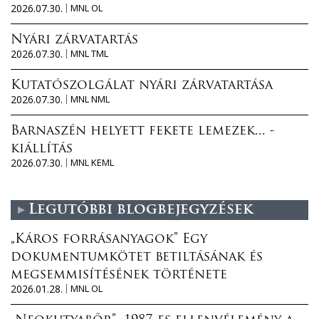
2026.07.30.
MNL OL
Nyári zárvatartás
2026.07.30.
MNL TML
Kutatószolgálat nyári zárvatartása
2026.07.30.
MNL NML
Barnaszén helyett fekete lemezek... -
kiállítás
2026.07.30.
MNL KEML
Legutóbbi blogbejegyzések
„Káros forrásanyagok” Egy
dokumentumkötet betiltásának és
megsemmisítésének története
2026.01.28.
MNL OL