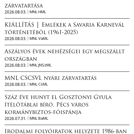
zárvatartása
2026.08.03.
MNL HML
KIÁLLÍTÁS │ Emlékek a Savaria Karnevál
történetéből (1961-2025)
2026.08.03.
MNL VaML
Aszályos évek nehézségei egy megszállt
országban
2026.08.03.
MNL JNSzML
MNL CSCSVL nyári zárvatartás
2026.08.03.
MNL CsML
Száz éve hunyt el Gosztonyi Gyula
ítélőtáblai bíró, Pécs város
kormánybiztos-főispánja
2026.07.31.
MNL BaML
Irodalmi folyóiratok helyzete 1986-ban