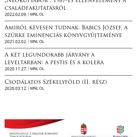
„Neokutyabőr”. 1987-es ellenvélemény a
családfakutatásról
2022.02.09.
MNL OL
Amiről kevesen tudnak: Babics József, a
szürke eminenciás könyvgyűjteménye
2021.02.02.
MNL OL
A két legundokabb járvány a
levéltárban: a pestis és a kolera
2020.11.27.
MNL OL
Csodálatos Székelyföld (II. rész)
2020.03.12.
MNL OL