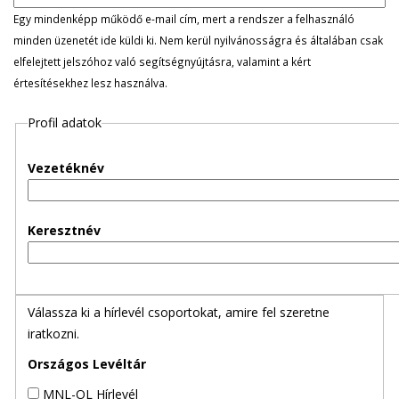
l
Egy mindenképp működő e-mail cím, mert a rendszer a felhasználó
minden üzenetét ide küldi ki. Nem kerül nyilvánosságra és általában csak
e
elfelejtett jelszóhoz való segítségnyújtásra, valamint a kért
értesítésekhez lesz használva.
g
Profil adatok
e
s
Vezetéknév
f
Keresztnév
ü
l
Válassza ki a hírlevél csoportokat, amire fel szeretne
e
iratkozni.
k
Országos Levéltár
MNL-OL Hírlevél