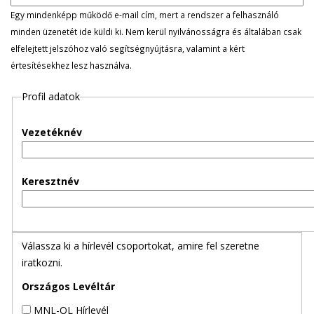
l
Egy mindenképp működő e-mail cím, mert a rendszer a felhasználó
minden üzenetét ide küldi ki. Nem kerül nyilvánosságra és általában csak
e
elfelejtett jelszóhoz való segítségnyújtásra, valamint a kért
értesítésekhez lesz használva.
g
Profil adatok
e
s
Vezetéknév
f
Keresztnév
ü
l
Válassza ki a hírlevél csoportokat, amire fel szeretne
e
iratkozni.
k
Országos Levéltár
MNL-OL Hírlevél