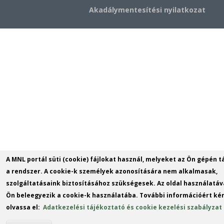
Akadálymentesítési nyilatkozat
A MNL portál süti (cookie) fájlokat használ, melyeket az Ön gépén t
a rendszer. A cookie-k személyek azonosítására nem alkalmasak,
szolgáltatásaink biztosításához szükségesek. Az oldal használatáv
Ön beleegyezik a cookie-k használatába. További információért kér
olvassa el:
Adatkezelési tájékoztató és cookie kezelési szabályzat