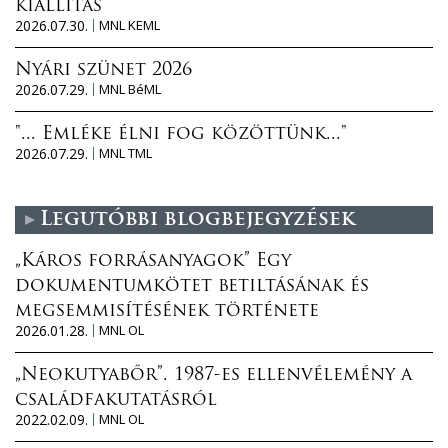
kiállítás
2026.07.30.
MNL KEML
Nyári szünet 2026
2026.07.29.
MNL BéML
"... Emléke élni fog közöttünk..."
2026.07.29.
MNL TML
Legutóbbi blogbejegyzések
„Káros forrásanyagok” Egy
dokumentumkötet betiltásának és
megsemmisítésének története
2026.01.28.
MNL OL
„Neokutyabőr”. 1987-es ellenvélemény a
családfakutatásról
2022.02.09.
MNL OL