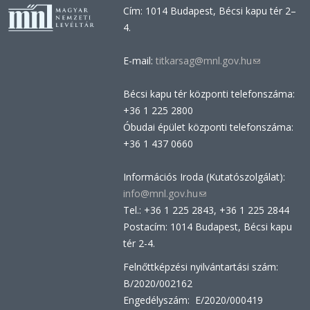
Cím: 1014 Budapest, Bécsi kapu tér 2–
4.
E-mail:
titkarsag@mnl.gov.hu
(link
sends
Bécsi kapu tér központi telefonszáma:
e-
+36 1 225 2800
mail)
Óbudai épület központi telefonszáma:
+36 1 437 0660
Információs Iroda (Kutatószolgálat):
info@mnl.gov.hu
(link
Tel.: +36 1 225 2843, +36 1 225 2844
sends
Postacím: 1014 Budapest, Bécsi kapu
e-
tér 2-4.
mail)
Felnőttképzési nyilvántartási szám:
B/2020/002162
Engedélyszám: E/2020/000419