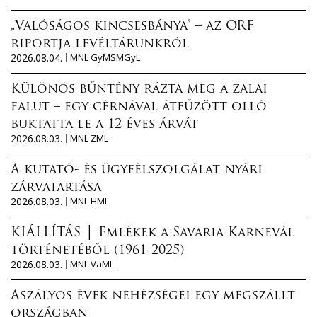
„Valóságos kincsesbánya” – az ORF
riportja levéltárunkról
2026.08.04.
MNL GyMSMGyL
Különös bűntény rázta meg a zalai
falut – egy cérnával átfűzött olló
buktatta le a 12 éves árvát
2026.08.03.
MNL ZML
A kutató- és ügyfélszolgálat nyári
zárvatartása
2026.08.03.
MNL HML
KIÁLLÍTÁS │ Emlékek a Savaria Karnevál
történetéből (1961-2025)
2026.08.03.
MNL VaML
Aszályos évek nehézségei egy megszállt
országban