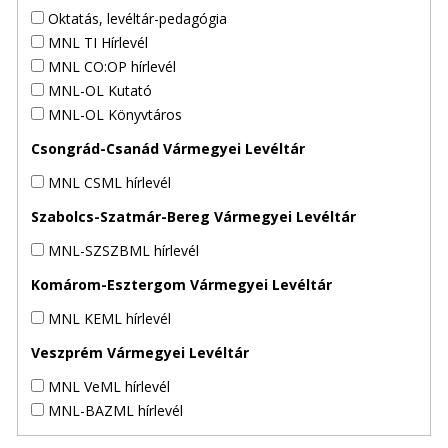
Oktatás, levéltár-pedagógia
MNL TI Hírlevél
MNL CO:OP hírlevél
MNL-OL Kutató
MNL-OL Könyvtáros
Csongrád-Csanád Vármegyei Levéltár
MNL CSML hírlevél
Szabolcs-Szatmár-Bereg Vármegyei Levéltár
MNL-SZSZBML hírlevél
Komárom-Esztergom Vármegyei Levéltár
MNL KEML hírlevél
Veszprém Vármegyei Levéltár
MNL VeML hírlevél
MNL-BAZML hírlevél