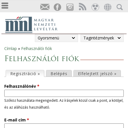
Gyorsmenü
Tagintézmények
Címlap
»
Felhasználói fiók
Jelenlegi
Felhasználói fiók
hely
E
Regisztráció »
(aktív fül)
Belépés
Elfelejtett jelszó »
l
Felhasználónév
*
s
Szóköz használata megengedett. Az írásjelek közül csak a pont, a kötőjel,
és az aláhúzás használható.
ő
E-mail cím
*
d