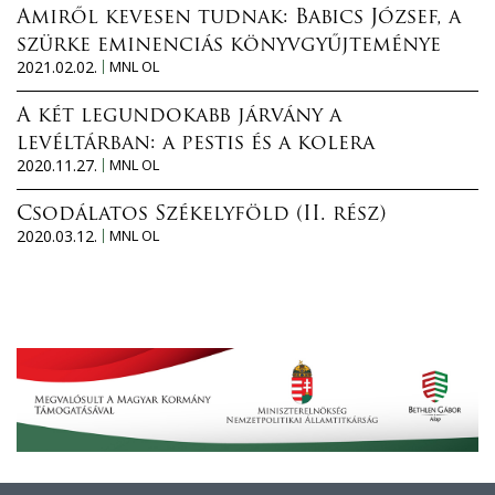
Amiről kevesen tudnak: Babics József, a
szürke eminenciás könyvgyűjteménye
2021.02.02.
MNL OL
A két legundokabb járvány a
levéltárban: a pestis és a kolera
2020.11.27.
MNL OL
Csodálatos Székelyföld (II. rész)
2020.03.12.
MNL OL