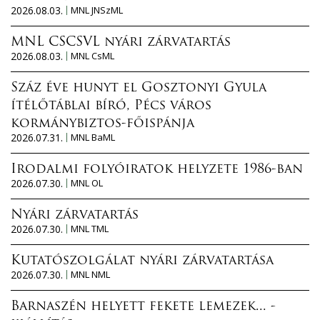
2026.08.03.
MNL JNSzML
MNL CSCSVL nyári zárvatartás
2026.08.03.
MNL CsML
Száz éve hunyt el Gosztonyi Gyula
ítélőtáblai bíró, Pécs város
kormánybiztos-főispánja
2026.07.31.
MNL BaML
Irodalmi folyóiratok helyzete 1986-ban
2026.07.30.
MNL OL
Nyári zárvatartás
2026.07.30.
MNL TML
Kutatószolgálat nyári zárvatartása
2026.07.30.
MNL NML
Barnaszén helyett fekete lemezek... -