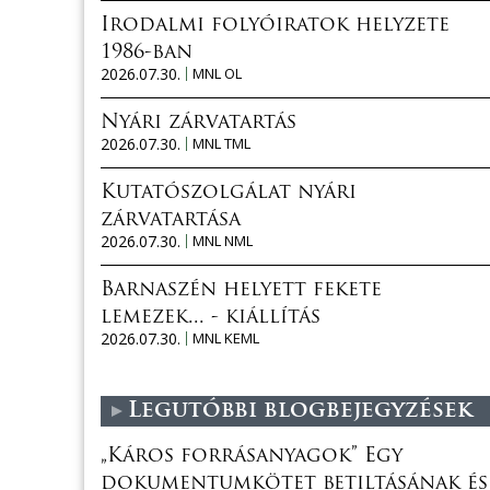
Irodalmi folyóiratok helyzete
1986-ban
2026.07.30.
MNL OL
Nyári zárvatartás
2026.07.30.
MNL TML
Kutatószolgálat nyári
zárvatartása
2026.07.30.
MNL NML
Barnaszén helyett fekete
lemezek... - kiállítás
2026.07.30.
MNL KEML
Legutóbbi blogbejegyzések
„Káros forrásanyagok” Egy
dokumentumkötet betiltásának és