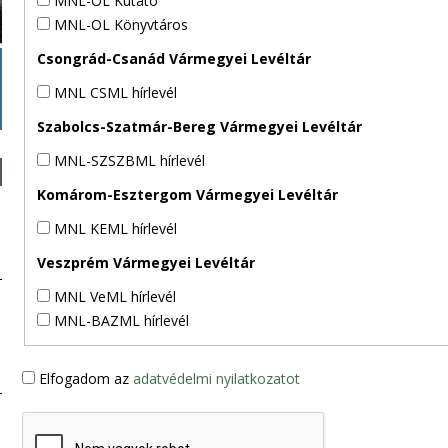
MNL-OL Kutató
MNL-OL Könyvtáros
Csongrád-Csanád Vármegyei Levéltár
MNL CSML hírlevél
Szabolcs-Szatmár-Bereg Vármegyei Levéltár
MNL-SZSZBML hírlevél
Komárom-Esztergom Vármegyei Levéltár
MNL KEML hírlevél
Veszprém Vármegyei Levéltár
MNL VeML hírlevél
MNL-BAZML hírlevél
Elfogadom az
adatvédelmi nyilatkozatot