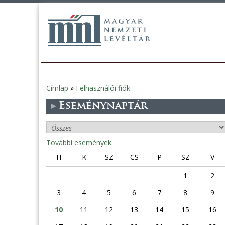
Címlap
»
Felhasználói fiók
Jelenlegi
Eseménynaptár
hely
További események..
H
K
SZ
CS
P
SZ
V
1
2
3
4
5
6
7
8
9
10
11
12
13
14
15
16