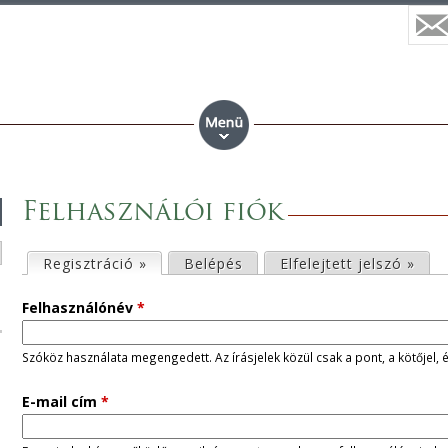
Felhasználói fiók
E
Regisztráció »
(aktív fül)
Belépés
Elfelejtett jelszó »
l
Felhasználónév
*
s
Szóköz használata megengedett. Az írásjelek közül csak a pont, a kötőjel, 
ő
E-mail cím
*
d