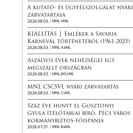
A kutató- és ügyfélszolgálat nyári
zárvatartása
2026.08.03.
MNL HML
KIÁLLÍTÁS │ Emlékek a Savaria
Karnevál történetéből (1961-2025)
2026.08.03.
MNL VaML
Aszályos évek nehézségei egy
megszállt országban
2026.08.03.
MNL JNSzML
MNL CSCSVL nyári zárvatartás
2026.08.03.
MNL CsML
Száz éve hunyt el Gosztonyi
Gyula ítélőtáblai bíró, Pécs város
kormánybiztos-főispánja
2026.07.31.
MNL BaML