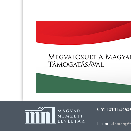
Cím: 1014 Budapes
E-mail:
titkarsag@