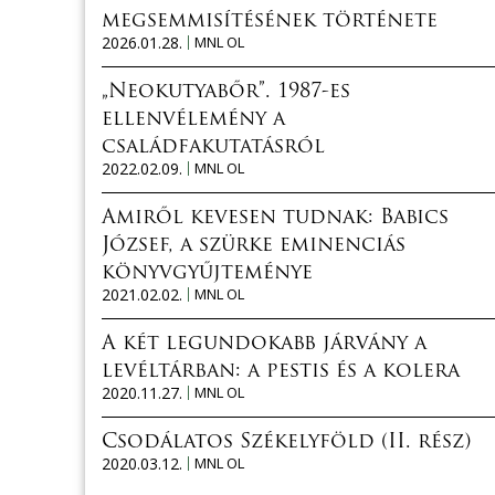
megsemmisítésének története
2026.01.28.
MNL OL
„Neokutyabőr”. 1987-es
ellenvélemény a
családfakutatásról
2022.02.09.
MNL OL
Amiről kevesen tudnak: Babics
József, a szürke eminenciás
könyvgyűjteménye
2021.02.02.
MNL OL
A két legundokabb járvány a
levéltárban: a pestis és a kolera
2020.11.27.
MNL OL
Csodálatos Székelyföld (II. rész)
2020.03.12.
MNL OL