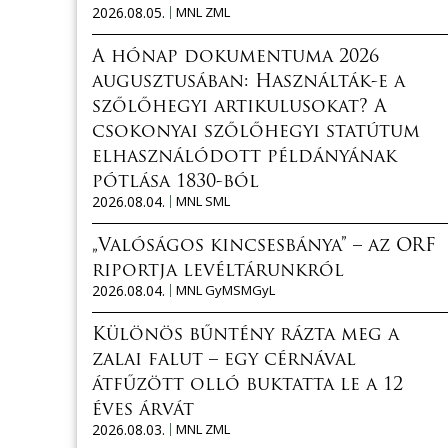
2026.08.05.
MNL ZML
A hónap dokumentuma 2026
augusztusában: Használták-e a
szőlőhegyi artikulusokat? A
csokonyai szőlőhegyi statútum
elhasználódott példányának
pótlása 1830-ból
2026.08.04.
MNL SML
„Valóságos kincsesbánya” – az ORF
riportja levéltárunkról
2026.08.04.
MNL GyMSMGyL
Különös bűntény rázta meg a
zalai falut – egy cérnával
átfűzött olló buktatta le a 12
éves árvát
2026.08.03.
MNL ZML