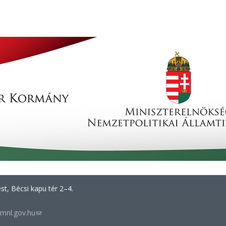
t, Bécsi kapu tér 2–4.
mnl.gov.hu
(link
sends