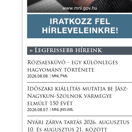
Legfrissebb híreink
Rózsaesküvő - egy különleges
hagyomány története
2026.08.08.
MNL PML
Időszaki kiállítás mutatja be Jász-
Nagykun-Szolnok vármegye
elmúlt 150 évét
2026.08.07.
MNL JNSzML
Nyári zárva tartás 2026. augusztus
10. és augusztus 21. között