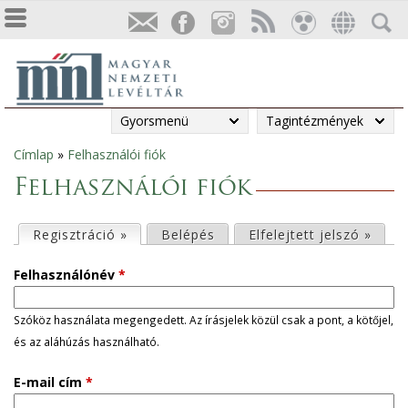
Gyorsmenü
Tagintézmények
Címlap
»
Felhasználói fiók
Jelenlegi
Felhasználói fiók
hely
E
Regisztráció »
(aktív fül)
Belépés
Elfelejtett jelszó »
l
Felhasználónév
*
s
Szóköz használata megengedett. Az írásjelek közül csak a pont, a kötőjel,
és az aláhúzás használható.
ő
E-mail cím
*
d