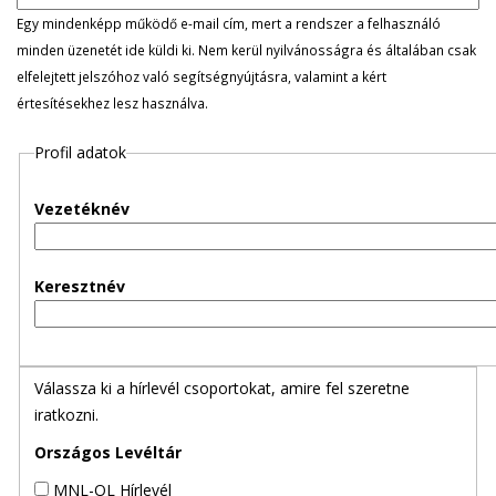
l
Egy mindenképp működő e-mail cím, mert a rendszer a felhasználó
minden üzenetét ide küldi ki. Nem kerül nyilvánosságra és általában csak
e
elfelejtett jelszóhoz való segítségnyújtásra, valamint a kért
értesítésekhez lesz használva.
g
Profil adatok
e
s
Vezetéknév
f
Keresztnév
ü
l
Válassza ki a hírlevél csoportokat, amire fel szeretne
e
iratkozni.
k
Országos Levéltár
MNL-OL Hírlevél