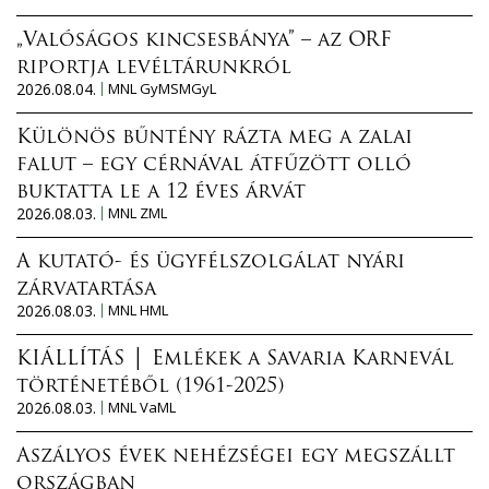
„Valóságos kincsesbánya” – az ORF
riportja levéltárunkról
2026.08.04.
MNL GyMSMGyL
Különös bűntény rázta meg a zalai
falut – egy cérnával átfűzött olló
buktatta le a 12 éves árvát
2026.08.03.
MNL ZML
A kutató- és ügyfélszolgálat nyári
zárvatartása
2026.08.03.
MNL HML
KIÁLLÍTÁS │ Emlékek a Savaria Karnevál
történetéből (1961-2025)
2026.08.03.
MNL VaML
Aszályos évek nehézségei egy megszállt
országban