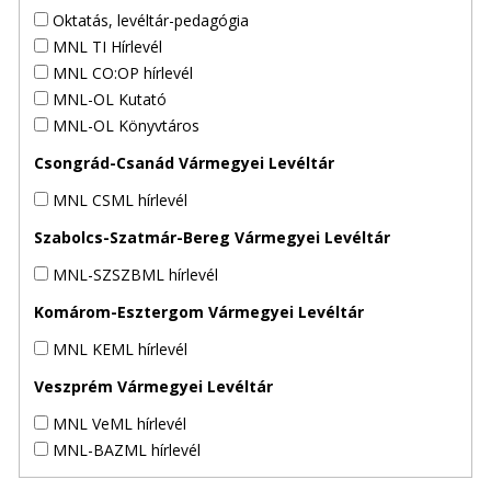
Oktatás, levéltár-pedagógia
MNL TI Hírlevél
MNL CO:OP hírlevél
MNL-OL Kutató
MNL-OL Könyvtáros
Csongrád-Csanád Vármegyei Levéltár
MNL CSML hírlevél
Szabolcs-Szatmár-Bereg Vármegyei Levéltár
MNL-SZSZBML hírlevél
Komárom-Esztergom Vármegyei Levéltár
MNL KEML hírlevél
Veszprém Vármegyei Levéltár
MNL VeML hírlevél
MNL-BAZML hírlevél