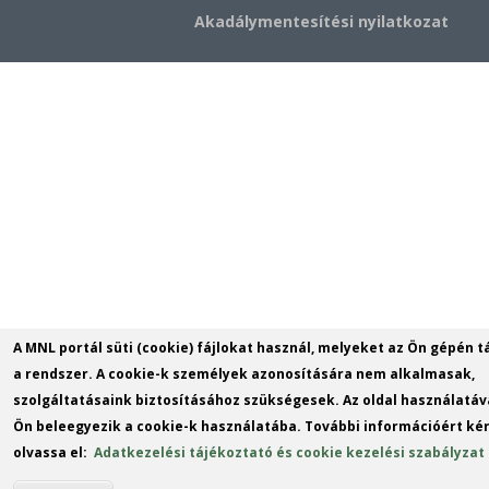
Akadálymentesítési nyilatkozat
A MNL portál süti (cookie) fájlokat használ, melyeket az Ön gépén t
a rendszer. A cookie-k személyek azonosítására nem alkalmasak,
szolgáltatásaink biztosításához szükségesek. Az oldal használatáv
Ön beleegyezik a cookie-k használatába. További információért kér
olvassa el:
Adatkezelési tájékoztató és cookie kezelési szabályzat