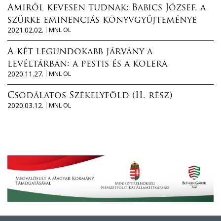
Amiről kevesen tudnak: Babics József, a
szürke eminenciás könyvgyűjteménye
2021.02.02.
MNL OL
A két legundokabb járvány a
levéltárban: a pestis és a kolera
2020.11.27.
MNL OL
Csodálatos Székelyföld (II. rész)
2020.03.12.
MNL OL