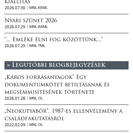
kiállítás
2026.07.30.
MNL KEML
Nyári szünet 2026
2026.07.29.
MNL BéML
"... Emléke élni fog közöttünk..."
2026.07.29.
MNL TML
Legutóbbi blogbejegyzések
„Káros forrásanyagok” Egy
dokumentumkötet betiltásának és
megsemmisítésének története
2026.01.28.
MNL OL
„Neokutyabőr”. 1987-es ellenvélemény a
családfakutatásról
2022.02.09.
MNL OL