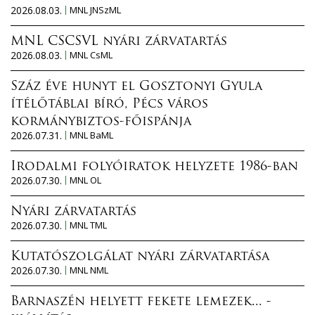
2026.08.03.
MNL JNSzML
MNL CSCSVL nyári zárvatartás
2026.08.03.
MNL CsML
Száz éve hunyt el Gosztonyi Gyula
ítélőtáblai bíró, Pécs város
kormánybiztos-főispánja
2026.07.31.
MNL BaML
Irodalmi folyóiratok helyzete 1986-ban
2026.07.30.
MNL OL
Nyári zárvatartás
2026.07.30.
MNL TML
Kutatószolgálat nyári zárvatartása
2026.07.30.
MNL NML
Barnaszén helyett fekete lemezek... -