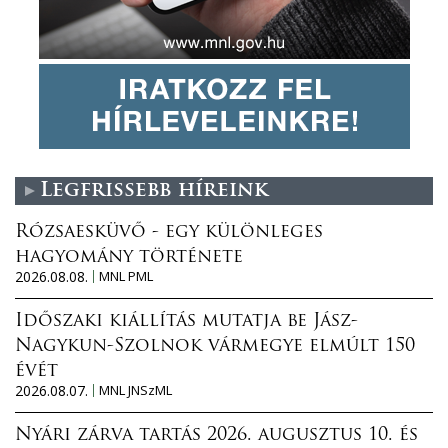
Legfrissebb híreink
Rózsaesküvő - egy különleges
hagyomány története
2026.08.08.
MNL PML
Időszaki kiállítás mutatja be Jász-
Nagykun-Szolnok vármegye elmúlt 150
évét
2026.08.07.
MNL JNSzML
Nyári zárva tartás 2026. augusztus 10. és