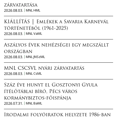
zárvatartása
2026.08.03.
MNL HML
KIÁLLÍTÁS │ Emlékek a Savaria Karnevál
történetéből (1961-2025)
2026.08.03.
MNL VaML
Aszályos évek nehézségei egy megszállt
országban
2026.08.03.
MNL JNSzML
MNL CSCSVL nyári zárvatartás
2026.08.03.
MNL CsML
Száz éve hunyt el Gosztonyi Gyula
ítélőtáblai bíró, Pécs város
kormánybiztos-főispánja
2026.07.31.
MNL BaML
Irodalmi folyóiratok helyzete 1986-ban