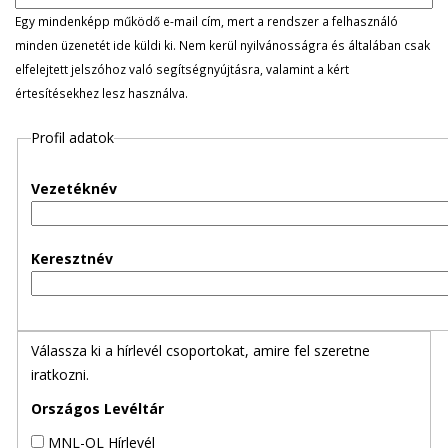
l
Egy mindenképp működő e-mail cím, mert a rendszer a felhasználó
minden üzenetét ide küldi ki. Nem kerül nyilvánosságra és általában csak
e
elfelejtett jelszóhoz való segítségnyújtásra, valamint a kért
értesítésekhez lesz használva.
g
Profil adatok
e
s
Vezetéknév
f
Keresztnév
ü
l
Válassza ki a hírlevél csoportokat, amire fel szeretne
e
iratkozni.
k
Országos Levéltár
MNL-OL Hírlevél