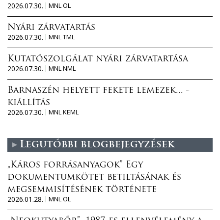
2026.07.30.
MNL OL
Nyári zárvatartás
2026.07.30.
MNL TML
Kutatószolgálat nyári zárvatartása
2026.07.30.
MNL NML
Barnaszén helyett fekete lemezek... -
kiállítás
2026.07.30.
MNL KEML
Legutóbbi blogbejegyzések
„Káros forrásanyagok” Egy
dokumentumkötet betiltásának és
megsemmisítésének története
2026.01.28.
MNL OL