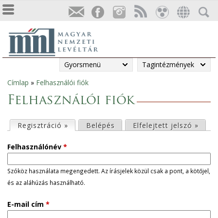
Gyorsmenü
Tagintézmények
Címlap
»
Felhasználói fiók
Jelenlegi
Felhasználói fiók
hely
E
Regisztráció »
(aktív fül)
Belépés
Elfelejtett jelszó »
l
Felhasználónév
*
s
Szóköz használata megengedett. Az írásjelek közül csak a pont, a kötőjel,
és az aláhúzás használható.
ő
E-mail cím
*
d