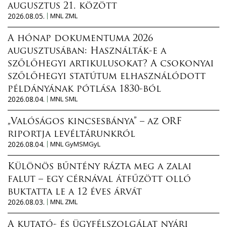
augusztus 21. között
2026.08.05.
MNL ZML
A hónap dokumentuma 2026
augusztusában: Használták-e a
szőlőhegyi artikulusokat? A csokonyai
szőlőhegyi statútum elhasználódott
példányának pótlása 1830-ból
2026.08.04.
MNL SML
„Valóságos kincsesbánya” – az ORF
riportja levéltárunkról
2026.08.04.
MNL GyMSMGyL
Különös bűntény rázta meg a zalai
falut – egy cérnával átfűzött olló
buktatta le a 12 éves árvát
2026.08.03.
MNL ZML
A kutató- és ügyfélszolgálat nyári