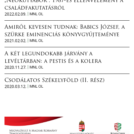
„Neokutyabőr”. 1987-es ellenvélemény a
családfakutatásról
2022.02.09.
MNL OL
Amiről kevesen tudnak: Babics József, a
szürke eminenciás könyvgyűjteménye
2021.02.02.
MNL OL
A két legundokabb járvány a
levéltárban: a pestis és a kolera
2020.11.27.
MNL OL
Csodálatos Székelyföld (II. rész)
2020.03.12.
MNL OL