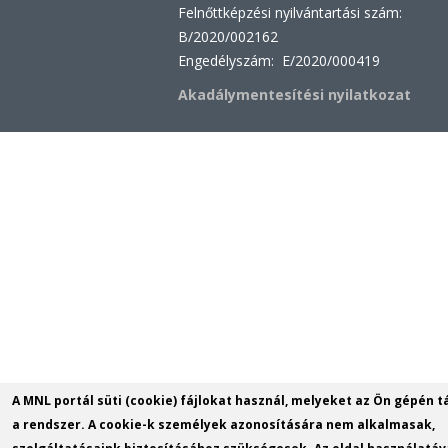
Felnőttképzési nyilvántartási szám:
B/2020/002162
Engedélyszám: E/2020/000419
Akadálymentesítési nyilatkozat
A MNL portál süti (cookie) fájlokat használ, melyeket az Ön gépén t
a rendszer. A cookie-k személyek azonosítására nem alkalmasak,