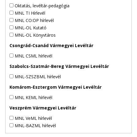
Oktatás, levéltár-pedagógia
MNL TI Hírlevél
MNL CO:OP hírlevél
MNL-OL Kutató
MNL-OL Könyvtáros
Csongrád-Csanád Vármegyei Levéltár
MNL CSML hírlevél
Szabolcs-Szatmár-Bereg Vármegyei Levéltár
MNL-SZSZBML hírlevél
Komárom-Esztergom Vármegyei Levéltár
MNL KEML hírlevél
Veszprém Vármegyei Levéltár
MNL VeML hírlevél
MNL-BAZML hírlevél