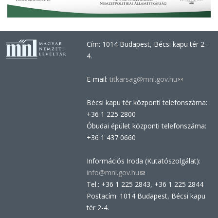
Cím: 1014 Budapest, Bécsi kapu tér 2–
4.
E-mail:
titkarsag@mnl.gov.hu
(link
sends
Bécsi kapu tér központi telefonszáma:
e-
+36 1 225 2800
mail)
Óbudai épület központi telefonszáma:
+36 1 437 0660
Információs Iroda (Kutatószolgálat):
info@mnl.gov.hu
(link
Tel.: +36 1 225 2843, +36 1 225 2844
sends
Postacím: 1014 Budapest, Bécsi kapu
e-
tér 2-4.
mail)