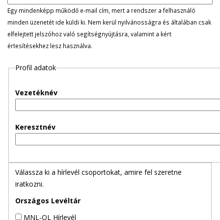
l
Egy mindenképp működő e-mail cím, mert a rendszer a felhasználó
minden üzenetét ide küldi ki. Nem kerül nyilvánosságra és általában csak
e
elfelejtett jelszóhoz való segítségnyújtásra, valamint a kért
értesítésekhez lesz használva.
g
Profil adatok
e
s
Vezetéknév
f
Keresztnév
ü
l
Válassza ki a hírlevél csoportokat, amire fel szeretne
e
iratkozni.
k
Országos Levéltár
MNL-OL Hírlevél