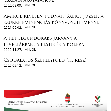
családfakutatásról
2022.02.09.
MNL OL
Amiről kevesen tudnak: Babics József, a
szürke eminenciás könyvgyűjteménye
2021.02.02.
MNL OL
A két legundokabb járvány a
levéltárban: a pestis és a kolera
2020.11.27.
MNL OL
Csodálatos Székelyföld (II. rész)
2020.03.12.
MNL OL