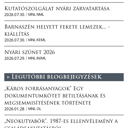
Kutatószolgálat nyári zárvatartása
2026.07.30.
MNL NML
Barnaszén helyett fekete lemezek... -
kiállítás
2026.07.30.
MNL KEML
Nyári szünet 2026
2026.07.29.
MNL BéML
Legutóbbi blogbejegyzések
„Káros forrásanyagok” Egy
dokumentumkötet betiltásának és
megsemmisítésének története
2026.01.28.
MNL OL
„Neokutyabőr”. 1987-es ellenvélemény a