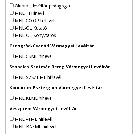
Oktatás, levéltár-pedagógia
MNL TI Hírlevél
MNL CO:OP hírlevél
MNL-OL Kutató
MNL-OL Könyvtáros
Csongrád-Csanád Vármegyei Levéltár
MNL CSML hírlevél
Szabolcs-Szatmár-Bereg Vármegyei Levéltár
MNL-SZSZBML hírlevél
Komárom-Esztergom Vármegyei Levéltár
MNL KEML hírlevél
Veszprém Vármegyei Levéltár
MNL VeML hírlevél
MNL-BAZML hírlevél