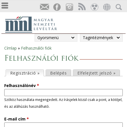
Gyorsmenü
Tagintézmények
Címlap
»
Felhasználói fiók
Jelenlegi
Felhasználói fiók
hely
E
Regisztráció »
(aktív fül)
Belépés
Elfelejtett jelszó »
l
Felhasználónév
*
s
Szóköz használata megengedett. Az írásjelek közül csak a pont, a kötőjel,
és az aláhúzás használható.
ő
E-mail cím
*
d