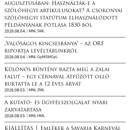
augusztusában: Használták-e a
szőlőhegyi artikulusokat? A csokonyai
szőlőhegyi statútum elhasználódott
példányának pótlása 1830-ból
2026.08.04.
MNL SML
„Valóságos kincsesbánya” – az ORF
riportja levéltárunkról
2026.08.04.
MNL GyMSMGyL
Különös bűntény rázta meg a zalai
falut – egy cérnával átfűzött olló
buktatta le a 12 éves árvát
2026.08.03.
MNL ZML
A kutató- és ügyfélszolgálat nyári
zárvatartása
2026.08.03.
MNL HML
KIÁLLÍTÁS │ Emlékek a Savaria Karnevál