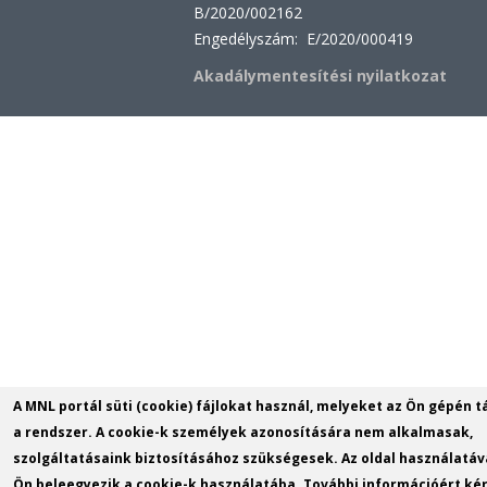
B/2020/002162
Engedélyszám: E/2020/000419
Akadálymentesítési nyilatkozat
A MNL portál süti (cookie) fájlokat használ, melyeket az Ön gépén t
a rendszer. A cookie-k személyek azonosítására nem alkalmasak,
szolgáltatásaink biztosításához szükségesek. Az oldal használatáv
Ön beleegyezik a cookie-k használatába. További információért kér