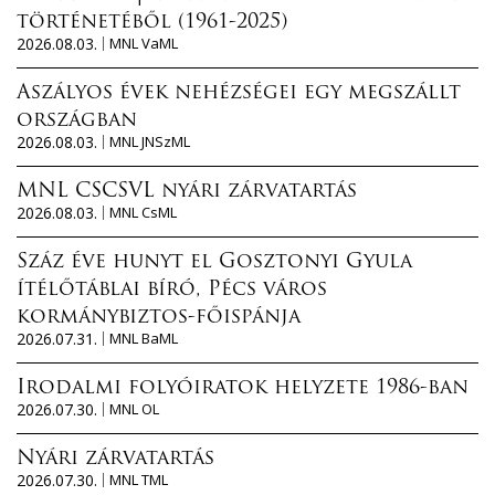
történetéből (1961-2025)
2026.08.03.
MNL VaML
Aszályos évek nehézségei egy megszállt
országban
2026.08.03.
MNL JNSzML
MNL CSCSVL nyári zárvatartás
2026.08.03.
MNL CsML
Száz éve hunyt el Gosztonyi Gyula
ítélőtáblai bíró, Pécs város
kormánybiztos-főispánja
2026.07.31.
MNL BaML
Irodalmi folyóiratok helyzete 1986-ban
2026.07.30.
MNL OL
Nyári zárvatartás
2026.07.30.
MNL TML