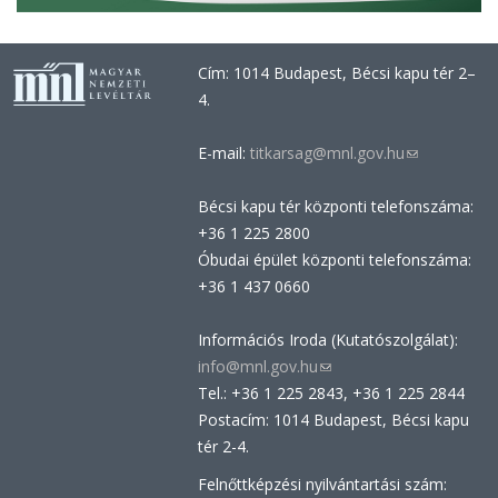
Cím: 1014 Budapest, Bécsi kapu tér 2–
4.
E-mail:
titkarsag@mnl.gov.hu
(link
sends
Bécsi kapu tér központi telefonszáma:
e-
+36 1 225 2800
mail)
Óbudai épület központi telefonszáma:
+36 1 437 0660
Információs Iroda (Kutatószolgálat):
info@mnl.gov.hu
(link
Tel.: +36 1 225 2843, +36 1 225 2844
sends
Postacím: 1014 Budapest, Bécsi kapu
e-
tér 2-4.
mail)
Felnőttképzési nyilvántartási szám: