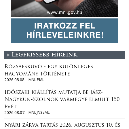
Legfrissebb híreink
Rózsaesküvő - egy különleges
hagyomány története
2026.08.08.
MNL PML
Időszaki kiállítás mutatja be Jász-
Nagykun-Szolnok vármegye elmúlt 150
évét
2026.08.07.
MNL JNSzML
Nyári zárva tartás 2026. augusztus 10. és