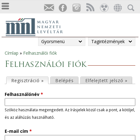
Gyorsmenü
Tagintézmények
Címlap
»
Felhasználói fiók
Jelenlegi
Felhasználói fiók
hely
E
Regisztráció »
(aktív fül)
Belépés
Elfelejtett jelszó »
l
Felhasználónév
*
s
Szóköz használata megengedett. Az írásjelek közül csak a pont, a kötőjel,
és az aláhúzás használható.
ő
E-mail cím
*
d