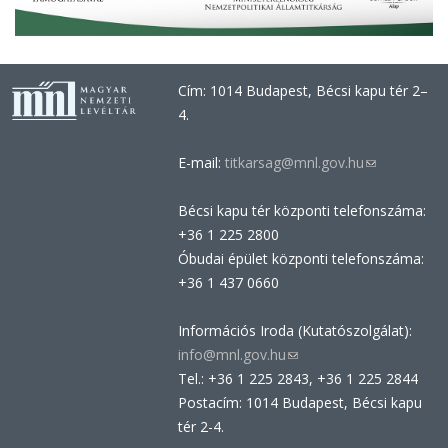
Cím: 1014 Budapest, Bécsi kapu tér 2–
4.
E-mail:
titkarsag@mnl.gov.hu
(link
sends
Bécsi kapu tér központi telefonszáma:
e-
+36 1 225 2800
mail)
Óbudai épület központi telefonszáma:
+36 1 437 0660
Információs Iroda (Kutatószolgálat):
info@mnl.gov.hu
(link
Tel.: +36 1 225 2843, +36 1 225 2844
sends
Postacím: 1014 Budapest, Bécsi kapu
e-
tér 2-4.
mail)