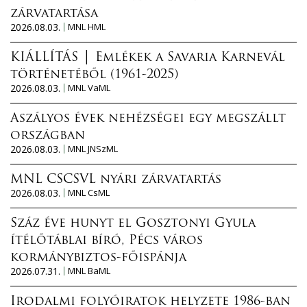
zárvatartása
2026.08.03.
MNL HML
KIÁLLÍTÁS │ Emlékek a Savaria Karnevál
történetéből (1961-2025)
2026.08.03.
MNL VaML
Aszályos évek nehézségei egy megszállt
országban
2026.08.03.
MNL JNSzML
MNL CSCSVL nyári zárvatartás
2026.08.03.
MNL CsML
Száz éve hunyt el Gosztonyi Gyula
ítélőtáblai bíró, Pécs város
kormánybiztos-főispánja
2026.07.31.
MNL BaML
Irodalmi folyóiratok helyzete 1986-ban