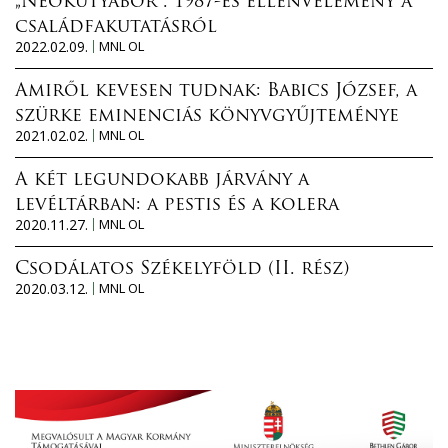
„Neokutyabőr”. 1987-es ellenvélemény a
családfakutatásról
2022.02.09.
MNL OL
Amiről kevesen tudnak: Babics József, a
szürke eminenciás könyvgyűjteménye
2021.02.02.
MNL OL
A két legundokabb járvány a
levéltárban: a pestis és a kolera
2020.11.27.
MNL OL
Csodálatos Székelyföld (II. rész)
2020.03.12.
MNL OL