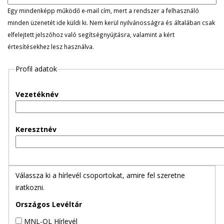
l
Egy mindenképp működő e-mail cím, mert a rendszer a felhasználó
minden üzenetét ide küldi ki. Nem kerül nyilvánosságra és általában csak
e
elfelejtett jelszóhoz való segítségnyújtásra, valamint a kért
értesítésekhez lesz használva.
g
Profil adatok
e
s
Vezetéknév
f
Keresztnév
ü
l
Válassza ki a hírlevél csoportokat, amire fel szeretne
e
iratkozni.
k
Országos Levéltár
MNL-OL Hírlevél