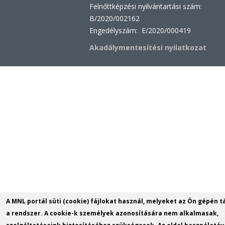
Felnőttképzési nyilvántartási szám:
B/2020/002162
Engedélyszám: E/2020/000419
Akadálymentesítési nyilatkozat
A MNL portál süti (cookie) fájlokat használ, melyeket az Ön gépén t
a rendszer. A cookie-k személyek azonosítására nem alkalmasak,