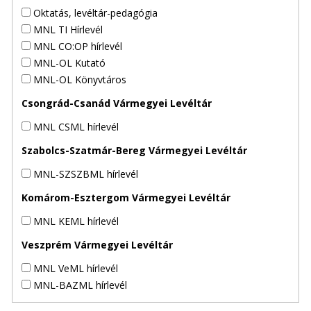
Oktatás, levéltár-pedagógia
MNL TI Hírlevél
MNL CO:OP hírlevél
MNL-OL Kutató
MNL-OL Könyvtáros
Csongrád-Csanád Vármegyei Levéltár
MNL CSML hírlevél
Szabolcs-Szatmár-Bereg Vármegyei Levéltár
MNL-SZSZBML hírlevél
Komárom-Esztergom Vármegyei Levéltár
MNL KEML hírlevél
Veszprém Vármegyei Levéltár
MNL VeML hírlevél
MNL-BAZML hírlevél