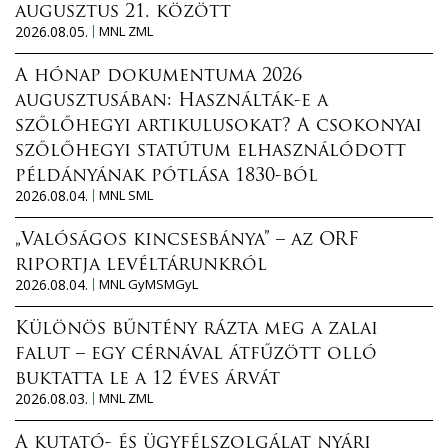
augusztus 21. között
2026.08.05.
MNL ZML
A hónap dokumentuma 2026
augusztusában: Használták-e a
szőlőhegyi artikulusokat? A csokonyai
szőlőhegyi statútum elhasználódott
példányának pótlása 1830-ból
2026.08.04.
MNL SML
„Valóságos kincsesbánya” – az ORF
riportja levéltárunkról
2026.08.04.
MNL GyMSMGyL
Különös bűntény rázta meg a zalai
falut – egy cérnával átfűzött olló
buktatta le a 12 éves árvát
2026.08.03.
MNL ZML
A kutató- és ügyfélszolgálat nyári