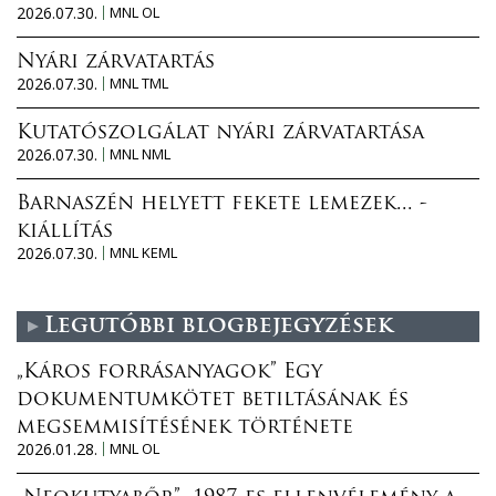
2026.07.30.
MNL OL
Nyári zárvatartás
2026.07.30.
MNL TML
Kutatószolgálat nyári zárvatartása
2026.07.30.
MNL NML
Barnaszén helyett fekete lemezek... -
kiállítás
2026.07.30.
MNL KEML
Legutóbbi blogbejegyzések
„Káros forrásanyagok” Egy
dokumentumkötet betiltásának és
megsemmisítésének története
2026.01.28.
MNL OL