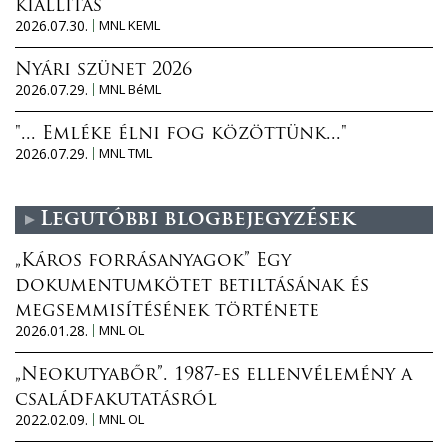
kiállítás
2026.07.30.
MNL KEML
Nyári szünet 2026
2026.07.29.
MNL BéML
"... Emléke élni fog közöttünk..."
2026.07.29.
MNL TML
Legutóbbi blogbejegyzések
„Káros forrásanyagok” Egy
dokumentumkötet betiltásának és
megsemmisítésének története
2026.01.28.
MNL OL
„Neokutyabőr”. 1987-es ellenvélemény a
családfakutatásról
2022.02.09.
MNL OL