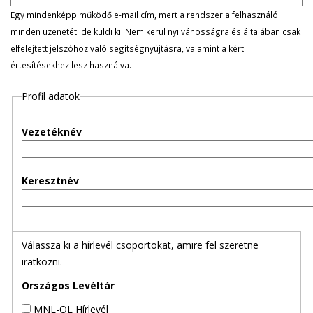
l
Egy mindenképp működő e-mail cím, mert a rendszer a felhasználó
minden üzenetét ide küldi ki. Nem kerül nyilvánosságra és általában csak
e
elfelejtett jelszóhoz való segítségnyújtásra, valamint a kért
értesítésekhez lesz használva.
g
Profil adatok
e
s
Vezetéknév
f
Keresztnév
ü
l
Válassza ki a hírlevél csoportokat, amire fel szeretne
e
iratkozni.
k
Országos Levéltár
MNL-OL Hírlevél