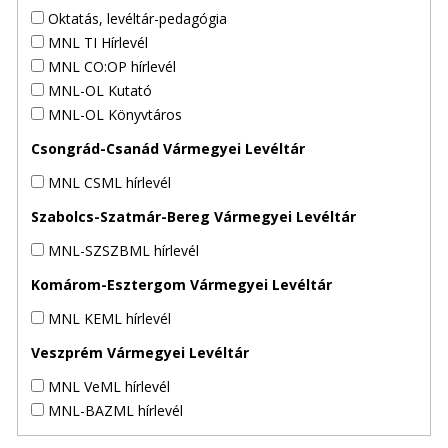
Oktatás, levéltár-pedagógia
MNL TI Hírlevél
MNL CO:OP hírlevél
MNL-OL Kutató
MNL-OL Könyvtáros
Csongrád-Csanád Vármegyei Levéltár
MNL CSML hírlevél
Szabolcs-Szatmár-Bereg Vármegyei Levéltár
MNL-SZSZBML hírlevél
Komárom-Esztergom Vármegyei Levéltár
MNL KEML hírlevél
Veszprém Vármegyei Levéltár
MNL VeML hírlevél
MNL-BAZML hírlevél