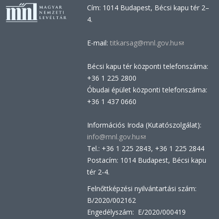
Cím: 1014 Budapest, Bécsi kapu tér 2–
4.
E-mail:
titkarsag@mnl.gov.hu
(link
sends
Bécsi kapu tér központi telefonszáma:
e-
+36 1 225 2800
mail)
Óbudai épület központi telefonszáma:
+36 1 437 0660
Információs Iroda (Kutatószolgálat):
info@mnl.gov.hu
(link
Tel.: +36 1 225 2843, +36 1 225 2844
sends
Postacím: 1014 Budapest, Bécsi kapu
e-
tér 2-4.
mail)
Felnőttképzési nyilvántartási szám:
B/2020/002162
Engedélyszám: E/2020/000419