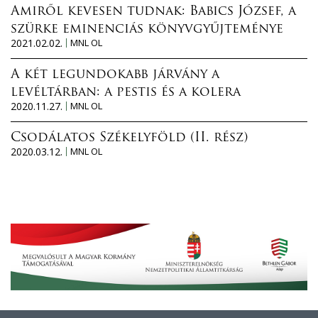
Amiről kevesen tudnak: Babics József, a
szürke eminenciás könyvgyűjteménye
2021.02.02.
MNL OL
A két legundokabb járvány a
levéltárban: a pestis és a kolera
2020.11.27.
MNL OL
Csodálatos Székelyföld (II. rész)
2020.03.12.
MNL OL