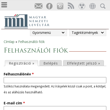
Gyorsmenü
Tagintézmények
Címlap
»
Felhasználói fiók
Jelenlegi
Felhasználói fiók
hely
E
Regisztráció »
(aktív fül)
Belépés
Elfelejtett jelszó »
l
Felhasználónév
*
s
Szóköz használata megengedett. Az írásjelek közül csak a pont, a kötőjel,
és az aláhúzás használható.
ő
E-mail cím
*
d