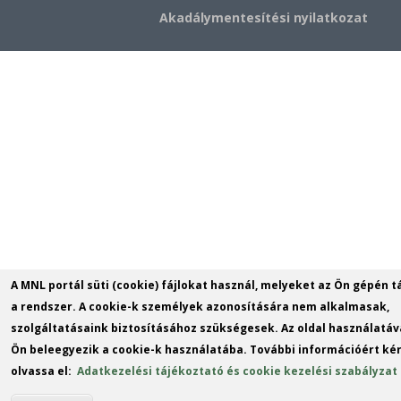
Akadálymentesítési nyilatkozat
A MNL portál süti (cookie) fájlokat használ, melyeket az Ön gépén t
a rendszer. A cookie-k személyek azonosítására nem alkalmasak,
szolgáltatásaink biztosításához szükségesek. Az oldal használatáv
Ön beleegyezik a cookie-k használatába. További információért kér
olvassa el:
Adatkezelési tájékoztató és cookie kezelési szabályzat