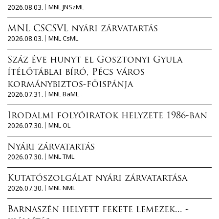
2026.08.03.
MNL JNSzML
MNL CSCSVL nyári zárvatartás
2026.08.03.
MNL CsML
Száz éve hunyt el Gosztonyi Gyula
ítélőtáblai bíró, Pécs város
kormánybiztos-főispánja
2026.07.31.
MNL BaML
Irodalmi folyóiratok helyzete 1986-ban
2026.07.30.
MNL OL
Nyári zárvatartás
2026.07.30.
MNL TML
Kutatószolgálat nyári zárvatartása
2026.07.30.
MNL NML
Barnaszén helyett fekete lemezek... -