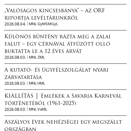
„Valóságos kincsesbánya” – az ORF
riportja levéltárunkról
2026.08.04.
MNL GyMSMGyL
Különös bűntény rázta meg a zalai
falut – egy cérnával átfűzött olló
buktatta le a 12 éves árvát
2026.08.03.
MNL ZML
A kutató- és ügyfélszolgálat nyári
zárvatartása
2026.08.03.
MNL HML
KIÁLLÍTÁS │ Emlékek a Savaria Karnevál
történetéből (1961-2025)
2026.08.03.
MNL VaML
Aszályos évek nehézségei egy megszállt
országban