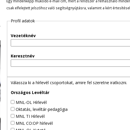
Egy mindenképp működő e-mail cím, mert a rendszer a felhasználó minden ü
l
csak elfelejtett jelszóhoz való segítségnyújtásra, valamint a kért értesítés
e
Profil adatok
g
Vezetéknév
e
s
Keresztnév
f
ü
Válassza ki a hírlevél csoportokat, amire fel szeretne iratkozni.
l
Országos Levéltár
MNL-OL Hírlevél
e
Oktatás, levéltár-pedagógia
MNL TI Hírlevél
k
MNL CO:OP hírlevél