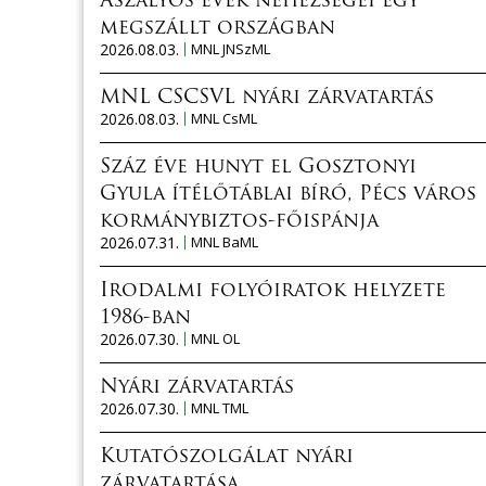
Aszályos évek nehézségei egy
megszállt országban
2026.08.03.
MNL JNSzML
MNL CSCSVL nyári zárvatartás
2026.08.03.
MNL CsML
Száz éve hunyt el Gosztonyi
Gyula ítélőtáblai bíró, Pécs város
kormánybiztos-főispánja
2026.07.31.
MNL BaML
Irodalmi folyóiratok helyzete
1986-ban
2026.07.30.
MNL OL
Nyári zárvatartás
2026.07.30.
MNL TML
Kutatószolgálat nyári
zárvatartása