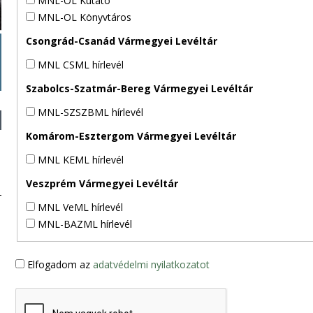
MNL-OL Kutató
MNL-OL Könyvtáros
Csongrád-Csanád Vármegyei Levéltár
MNL CSML hírlevél
Szabolcs-Szatmár-Bereg Vármegyei Levéltár
MNL-SZSZBML hírlevél
Komárom-Esztergom Vármegyei Levéltár
MNL KEML hírlevél
Veszprém Vármegyei Levéltár
MNL VeML hírlevél
MNL-BAZML hírlevél
Elfogadom az
adatvédelmi nyilatkozatot