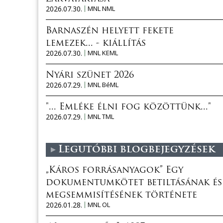
2026.07.30.
MNL NML
Barnaszén helyett fekete
lemezek... - kiállítás
2026.07.30.
MNL KEML
Nyári szünet 2026
2026.07.29.
MNL BéML
"... Emléke élni fog közöttünk..."
2026.07.29.
MNL TML
Legutóbbi blogbejegyzések
„Káros forrásanyagok” Egy
dokumentumkötet betiltásának és
megsemmisítésének története
2026.01.28.
MNL OL