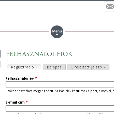
Felhasználói fiók
E
Regisztráció »
(aktív fül)
Belépés
Elfelejtett jelszó »
l
Felhasználónév
*
s
Szóköz használata megengedett. Az írásjelek közül csak a pont, a kötőjel, 
ő
E-mail cím
*
d