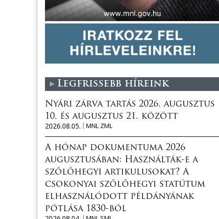
Legfrissebb híreink
Nyári zárva tartás 2026. augusztus
10. és augusztus 21. között
2026.08.05.
MNL ZML
A hónap dokumentuma 2026
augusztusában: Használták-e a
szőlőhegyi artikulusokat? A
csokonyai szőlőhegyi statútum
elhasználódott példányának
pótlása 1830-ból
2026.08.04.
MNL SML