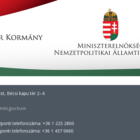
t, Bécsi kapu tér 2–4.
mnl.gov.hu
(link
sends
zponti telefonszáma: +36 1 225 2800
e-
zponti telefonszáma: +36 1 437 0660
mail)