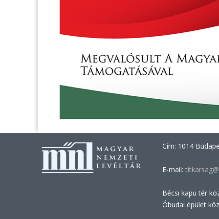
Cím: 1014 Budapes
E-mail:
titkarsag@
Bécsi kapu tér kö
Óbudai épület kö