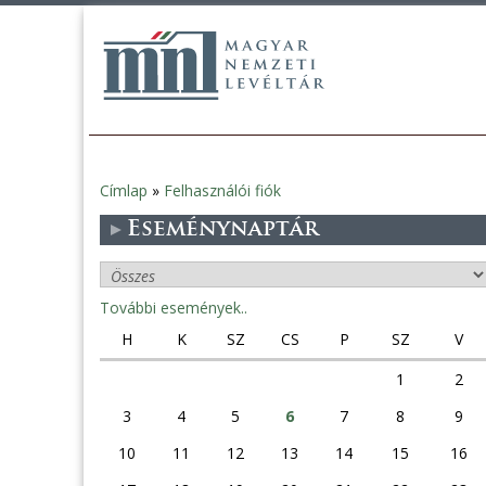
Címlap
»
Felhasználói fiók
Jelenlegi
Eseménynaptár
hely
További események..
H
K
SZ
CS
P
SZ
V
1
2
3
4
5
6
7
8
9
10
11
12
13
14
15
16