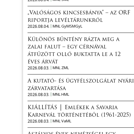
„Valóságos kincsesbánya” – az ORF
riportja levéltárunkról
2026.08.04.
MNL GyMSMGyL
Különös bűntény rázta meg a
zalai falut – egy cérnával
átfűzött olló buktatta le a 12
éves árvát
2026.08.03.
MNL ZML
A kutató- és ügyfélszolgálat nyári
zárvatartása
2026.08.03.
MNL HML
KIÁLLÍTÁS │ Emlékek a Savaria
Karnevál történetéből (1961-2025)
2026.08.03.
MNL VaML