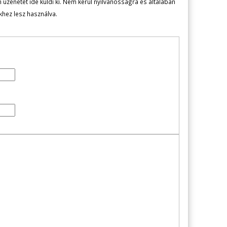
zenetét ide küldi ki. Nem kerül nyilvánosságra és általában
ekhez lesz használva.