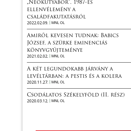
„Neokutyabőr”. 1987-es
ellenvélemény a
családfakutatásról
2022.02.09.
MNL OL
Amiről kevesen tudnak: Babics
József, a szürke eminenciás
könyvgyűjteménye
2021.02.02.
MNL OL
A két legundokabb járvány a
levéltárban: a pestis és a kolera
2020.11.27.
MNL OL
Csodálatos Székelyföld (II. rész)
2020.03.12.
MNL OL