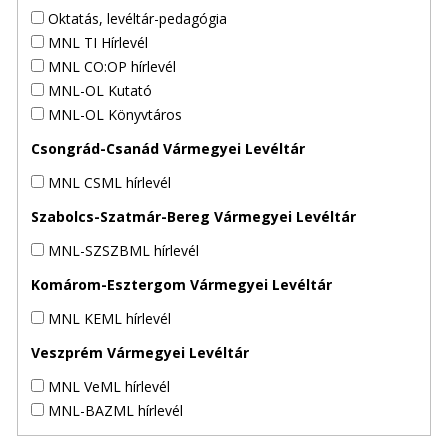
Oktatás, levéltár-pedagógia
MNL TI Hírlevél
MNL CO:OP hírlevél
MNL-OL Kutató
MNL-OL Könyvtáros
Csongrád-Csanád Vármegyei Levéltár
MNL CSML hírlevél
Szabolcs-Szatmár-Bereg Vármegyei Levéltár
MNL-SZSZBML hírlevél
Komárom-Esztergom Vármegyei Levéltár
MNL KEML hírlevél
Veszprém Vármegyei Levéltár
MNL VeML hírlevél
MNL-BAZML hírlevél