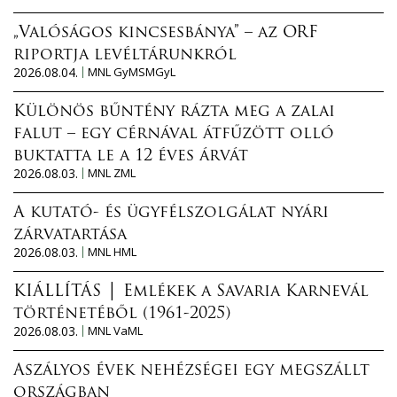
„Valóságos kincsesbánya” – az ORF
riportja levéltárunkról
2026.08.04.
MNL GyMSMGyL
Különös bűntény rázta meg a zalai
falut – egy cérnával átfűzött olló
buktatta le a 12 éves árvát
2026.08.03.
MNL ZML
A kutató- és ügyfélszolgálat nyári
zárvatartása
2026.08.03.
MNL HML
KIÁLLÍTÁS │ Emlékek a Savaria Karnevál
történetéből (1961-2025)
2026.08.03.
MNL VaML
Aszályos évek nehézségei egy megszállt
országban