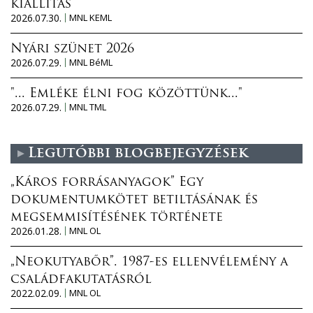
kiállítás
2026.07.30.
MNL KEML
Nyári szünet 2026
2026.07.29.
MNL BéML
"... Emléke élni fog közöttünk..."
2026.07.29.
MNL TML
Legutóbbi blogbejegyzések
„Káros forrásanyagok” Egy
dokumentumkötet betiltásának és
megsemmisítésének története
2026.01.28.
MNL OL
„Neokutyabőr”. 1987-es ellenvélemény a
családfakutatásról
2022.02.09.
MNL OL