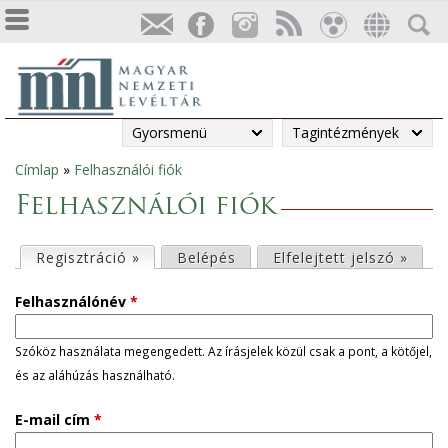
Gyorsmenü
Tagintézmények
Címlap
»
Felhasználói fiók
Jelenlegi
Felhasználói fiók
hely
E
Regisztráció »
(aktív fül)
Belépés
Elfelejtett jelszó »
l
Felhasználónév
*
s
Szóköz használata megengedett. Az írásjelek közül csak a pont, a kötőjel,
és az aláhúzás használható.
ő
E-mail cím
*
d