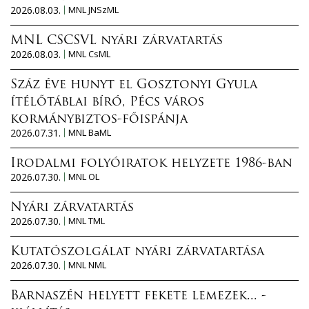
2026.08.03.
MNL JNSzML
MNL CSCSVL nyári zárvatartás
2026.08.03.
MNL CsML
Száz éve hunyt el Gosztonyi Gyula
ítélőtáblai bíró, Pécs város
kormánybiztos-főispánja
2026.07.31.
MNL BaML
Irodalmi folyóiratok helyzete 1986-ban
2026.07.30.
MNL OL
Nyári zárvatartás
2026.07.30.
MNL TML
Kutatószolgálat nyári zárvatartása
2026.07.30.
MNL NML
Barnaszén helyett fekete lemezek... -