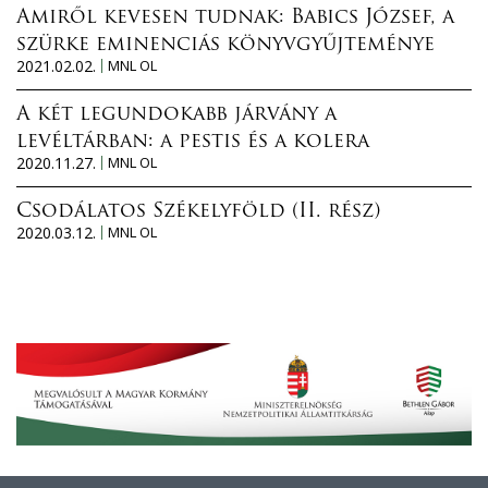
Amiről kevesen tudnak: Babics József, a
szürke eminenciás könyvgyűjteménye
2021.02.02.
MNL OL
A két legundokabb járvány a
levéltárban: a pestis és a kolera
2020.11.27.
MNL OL
Csodálatos Székelyföld (II. rész)
2020.03.12.
MNL OL