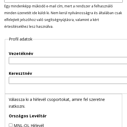
l
Egy mindenképp működő e-mail cím, mert a rendszer a felhasználó
minden üzenetét ide küldi ki. Nem kerül nyilvánosságra és általában csak
e
elfelejtett jelszóhoz való segítségnyújtásra, valamint a kért
értesítésekhez lesz használva.
g
Profil adatok
e
s
Vezetéknév
f
Keresztnév
ü
l
Válassza ki a hírlevél csoportokat, amire fel szeretne
e
iratkozni.
k
Országos Levéltár
MNL-OL Hírlevél