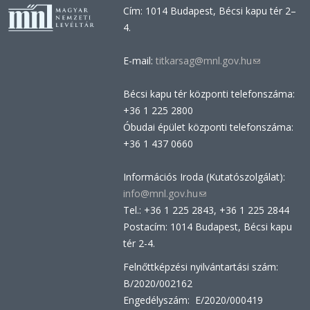
Cím: 1014 Budapest, Bécsi kapu tér 2–
4.
E-mail:
titkarsag@mnl.gov.hu
(link
sends
Bécsi kapu tér központi telefonszáma:
e-
+36 1 225 2800
mail)
Óbudai épület központi telefonszáma:
+36 1 437 0660
Információs Iroda (Kutatószolgálat):
info@mnl.gov.hu
(link
Tel.: +36 1 225 2843, +36 1 225 2844
sends
Postacím: 1014 Budapest, Bécsi kapu
e-
tér 2-4.
mail)
Felnőttképzési nyilvántartási szám:
B/2020/002162
Engedélyszám: E/2020/000419