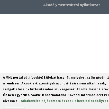
Akadálymentesítési nyilatkozat
A MNL portál süti (cookie) fájlokat használ, melyeket az Ön gépén t
a rendszer. A cookie-k személyek azonosítására nem alkalmasak,
szolgáltatásaink biztosításához szükségesek. Az oldal használatáv
Ön beleegyezik a cookie-k használatába. További információért kér
olvassa el:
Adatkezelési tájékoztató és cookie kezelési szabályzat