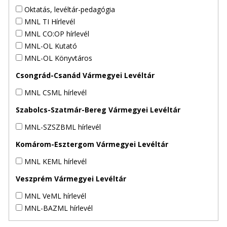
Oktatás, levéltár-pedagógia
MNL TI Hírlevél
MNL CO:OP hírlevél
MNL-OL Kutató
MNL-OL Könyvtáros
Csongrád-Csanád Vármegyei Levéltár
MNL CSML hírlevél
Szabolcs-Szatmár-Bereg Vármegyei Levéltár
MNL-SZSZBML hírlevél
Komárom-Esztergom Vármegyei Levéltár
MNL KEML hírlevél
Veszprém Vármegyei Levéltár
MNL VeML hírlevél
MNL-BAZML hírlevél