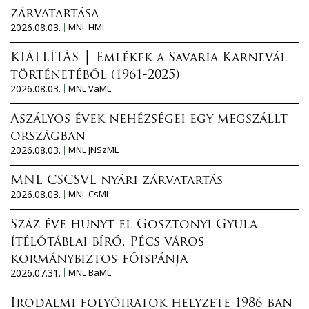
zárvatartása
2026.08.03.
MNL HML
KIÁLLÍTÁS │ Emlékek a Savaria Karnevál
történetéből (1961-2025)
2026.08.03.
MNL VaML
Aszályos évek nehézségei egy megszállt
országban
2026.08.03.
MNL JNSzML
MNL CSCSVL nyári zárvatartás
2026.08.03.
MNL CsML
Száz éve hunyt el Gosztonyi Gyula
ítélőtáblai bíró, Pécs város
kormánybiztos-főispánja
2026.07.31.
MNL BaML
Irodalmi folyóiratok helyzete 1986-ban