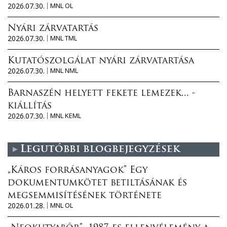
2026.07.30.
MNL OL
Nyári zárvatartás
2026.07.30.
MNL TML
Kutatószolgálat nyári zárvatartása
2026.07.30.
MNL NML
Barnaszén helyett fekete lemezek... -
kiállítás
2026.07.30.
MNL KEML
Legutóbbi blogbejegyzések
„Káros forrásanyagok” Egy
dokumentumkötet betiltásának és
megsemmisítésének története
2026.01.28.
MNL OL