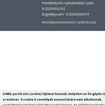
Felnőttképzési nyilvántartási szám:
B/2020/002162
Engedélyszám: E/2020/000419
Akadálymentesítési nyilatkozat
A MNL portál süti (cookie) fájlokat használ, melyeket az Ön gépén t
a rendszer. A cookie-k személyek azonosítására nem alkalmasak,