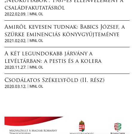
„Neokutyabőr”. 1987-es ellenvélemény a
családfakutatásról
2022.02.09.
MNL OL
Amiről kevesen tudnak: Babics József, a
szürke eminenciás könyvgyűjteménye
2021.02.02.
MNL OL
A két legundokabb járvány a
levéltárban: a pestis és a kolera
2020.11.27.
MNL OL
Csodálatos Székelyföld (II. rész)
2020.03.12.
MNL OL