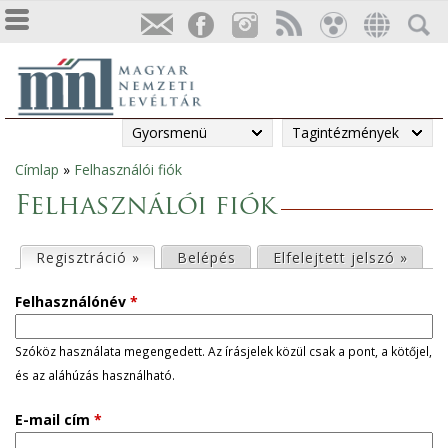
Gyorsmenü
Tagintézmények
Címlap
»
Felhasználói fiók
Jelenlegi
Felhasználói fiók
hely
E
Regisztráció »
(aktív fül)
Belépés
Elfelejtett jelszó »
l
Felhasználónév
*
s
Szóköz használata megengedett. Az írásjelek közül csak a pont, a kötőjel,
és az aláhúzás használható.
ő
E-mail cím
*
d