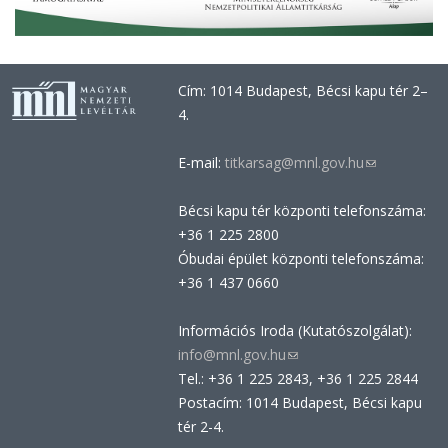
Cím: 1014 Budapest, Bécsi kapu tér 2–
4.
E-mail:
titkarsag@mnl.gov.hu
(link
sends
Bécsi kapu tér központi telefonszáma:
e-
+36 1 225 2800
mail)
Óbudai épület központi telefonszáma:
+36 1 437 0660
Információs Iroda (Kutatószolgálat):
info@mnl.gov.hu
(link
Tel.: +36 1 225 2843, +36 1 225 2844
sends
Postacím: 1014 Budapest, Bécsi kapu
e-
tér 2-4.
mail)