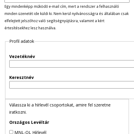
l
Egy mindenképp működő e-mail cím, mert a rendszer a felhasználó
minden üzenetét ide küldi ki. Nem kerül nyilvánosságra és általában csak
e
elfelejtett jelszóhoz való segítségnyújtásra, valamint a kért
értesítésekhez lesz használva.
g
Profil adatok
e
s
Vezetéknév
f
Keresztnév
ü
l
Válassza ki a hírlevél csoportokat, amire fel szeretne
e
iratkozni.
k
Országos Levéltár
MNL-OL Hírlevél