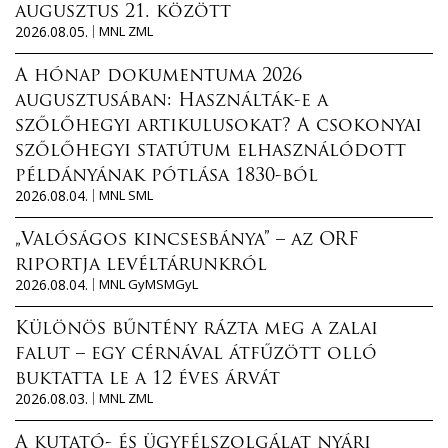
augusztus 21. között
2026.08.05.
MNL ZML
A hónap dokumentuma 2026
augusztusában: Használták-e a
szőlőhegyi artikulusokat? A csokonyai
szőlőhegyi statútum elhasználódott
példányának pótlása 1830-ból
2026.08.04.
MNL SML
„Valóságos kincsesbánya” – az ORF
riportja levéltárunkról
2026.08.04.
MNL GyMSMGyL
Különös bűntény rázta meg a zalai
falut – egy cérnával átfűzött olló
buktatta le a 12 éves árvát
2026.08.03.
MNL ZML
A kutató- és ügyfélszolgálat nyári