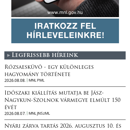
Legfrissebb híreink
Rózsaesküvő - egy különleges
hagyomány története
2026.08.08.
MNL PML
Időszaki kiállítás mutatja be Jász-
Nagykun-Szolnok vármegye elmúlt 150
évét
2026.08.07.
MNL JNSzML
Nyári zárva tartás 2026. augusztus 10. és