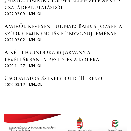
„Neokutyabőr”. 1987-es ellenvélemény a
családfakutatásról
2022.02.09.
MNL OL
Amiről kevesen tudnak: Babics József, a
szürke eminenciás könyvgyűjteménye
2021.02.02.
MNL OL
A két legundokabb járvány a
levéltárban: a pestis és a kolera
2020.11.27.
MNL OL
Csodálatos Székelyföld (II. rész)
2020.03.12.
MNL OL