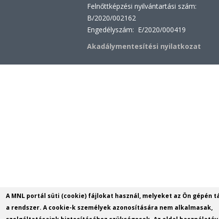
Felnőttképzési nyilvántartási szám:
B/2020/002162
Engedélyszám: E/2020/000419
Akadálymentesítési nyilatkozat
A MNL portál süti (cookie) fájlokat használ, melyeket az Ön gépén t
a rendszer. A cookie-k személyek azonosítására nem alkalmasak,