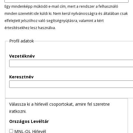
l
Egy mindenképp működő e-mail cím, mert a rendszer a felhasználó
minden üzenetét ide küldi ki. Nem kerül nyilvánosságra és általában csak
e
elfelejtett jelszóhoz való segítségnyújtásra, valamint a kért
értesítésekhez lesz használva.
g
Profil adatok
e
s
Vezetéknév
f
Keresztnév
ü
l
Válassza ki a hírlevél csoportokat, amire fel szeretne
e
iratkozni.
k
Országos Levéltár
MNL-OL Hírlevél