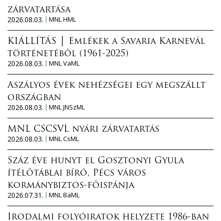
zárvatartása
2026.08.03.
MNL HML
KIÁLLÍTÁS │ Emlékek a Savaria Karnevál
történetéből (1961-2025)
2026.08.03.
MNL VaML
Aszályos évek nehézségei egy megszállt
országban
2026.08.03.
MNL JNSzML
MNL CSCSVL nyári zárvatartás
2026.08.03.
MNL CsML
Száz éve hunyt el Gosztonyi Gyula
ítélőtáblai bíró, Pécs város
kormánybiztos-főispánja
2026.07.31.
MNL BaML
Irodalmi folyóiratok helyzete 1986-ban