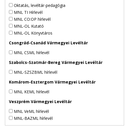
Oktatás, levéltár-pedagógia
MNL TI Hírlevél
MNL CO:OP hírlevél
MNL-OL Kutató
MNL-OL Könyvtáros
Csongrád-Csanád Vármegyei Levéltár
MNL CSML hírlevél
Szabolcs-Szatmár-Bereg Vármegyei Levéltár
MNL-SZSZBML hírlevél
Komárom-Esztergom Vármegyei Levéltár
MNL KEML hírlevél
Veszprém Vármegyei Levéltár
MNL VeML hírlevél
MNL-BAZML hírlevél