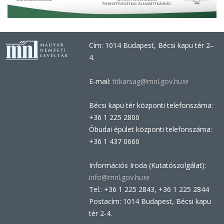
Cím: 1014 Budapest, Bécsi kapu tér 2–
4.
E-mail:
titkarsag@mnl.gov.hu
(link
sends
Bécsi kapu tér központi telefonszáma:
e-
+36 1 225 2800
mail)
Óbudai épület központi telefonszáma:
+36 1 437 0660
Információs Iroda (Kutatószolgálat):
info@mnl.gov.hu
(link
Tel.: +36 1 225 2843, +36 1 225 2844
sends
Postacím: 1014 Budapest, Bécsi kapu
e-
tér 2-4.
mail)