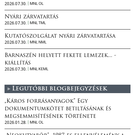
2026.07.30.
MNL OL
Nyári zárvatartás
2026.07.30.
MNL TML
Kutatószolgálat nyári zárvatartása
2026.07.30.
MNL NML
Barnaszén helyett fekete lemezek... -
kiállítás
2026.07.30.
MNL KEML
Legutóbbi blogbejegyzések
„Káros forrásanyagok” Egy
dokumentumkötet betiltásának és
megsemmisítésének története
2026.01.28.
MNL OL