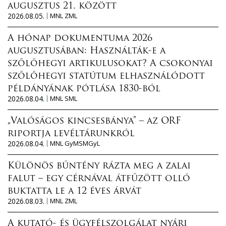
augusztus 21. között
2026.08.05.
MNL ZML
A hónap dokumentuma 2026
augusztusában: Használták-e a
szőlőhegyi artikulusokat? A csokonyai
szőlőhegyi statútum elhasználódott
példányának pótlása 1830-ból
2026.08.04.
MNL SML
„Valóságos kincsesbánya” – az ORF
riportja levéltárunkról
2026.08.04.
MNL GyMSMGyL
Különös bűntény rázta meg a zalai
falut – egy cérnával átfűzött olló
buktatta le a 12 éves árvát
2026.08.03.
MNL ZML
A kutató- és ügyfélszolgálat nyári