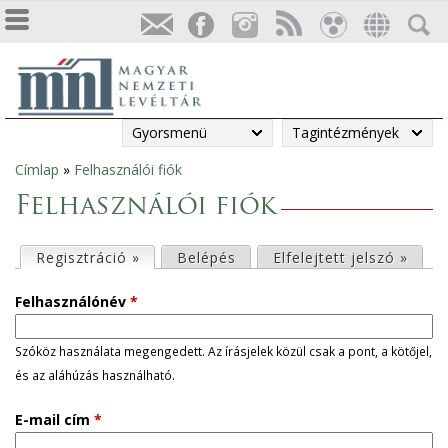
Gyorsmenü
Tagintézmények
Címlap
»
Felhasználói fiók
Jelenlegi
Felhasználói fiók
hely
E
Regisztráció »
(aktív fül)
Belépés
Elfelejtett jelszó »
l
Felhasználónév
*
s
Szóköz használata megengedett. Az írásjelek közül csak a pont, a kötőjel,
és az aláhúzás használható.
ő
E-mail cím
*
d