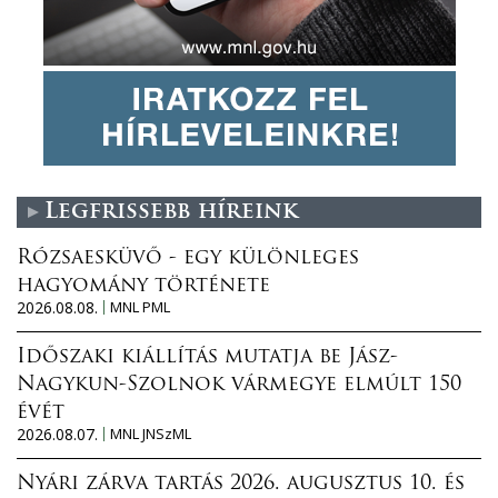
Legfrissebb híreink
Rózsaesküvő - egy különleges
hagyomány története
2026.08.08.
MNL PML
Időszaki kiállítás mutatja be Jász-
Nagykun-Szolnok vármegye elmúlt 150
évét
2026.08.07.
MNL JNSzML
Nyári zárva tartás 2026. augusztus 10. és