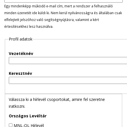
l
Egy mindenképp működő e-mail cím, mert a rendszer a felhasználó
minden üzenetét ide küldi ki. Nem kerül nyilvánosságra és általában csak
e
elfelejtett jelszóhoz való segítségnyújtásra, valamint a kért
értesítésekhez lesz használva.
g
Profil adatok
e
s
Vezetéknév
f
Keresztnév
ü
l
Válassza ki a hírlevél csoportokat, amire fel szeretne
e
iratkozni.
k
Országos Levéltár
MNL-OL Hírlevél