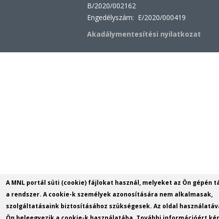
B/2020/002162
Engedélyszám: E/2020/000419
Akadálymentesítési nyilatkozat
A MNL portál süti (cookie) fájlokat használ, melyeket az Ön gépén t
a rendszer. A cookie-k személyek azonosítására nem alkalmasak,
szolgáltatásaink biztosításához szükségesek. Az oldal használatáv
Ön beleegyezik a cookie-k használatába. További információért kér