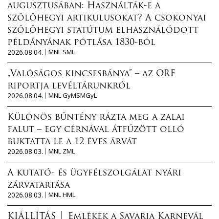
augusztusában: Használták-e a
szőlőhegyi artikulusokat? A csokonyai
szőlőhegyi statútum elhasználódott
példányának pótlása 1830-ból
2026.08.04.
MNL SML
„Valóságos kincsesbánya” – az ORF
riportja levéltárunkról
2026.08.04.
MNL GyMSMGyL
Különös bűntény rázta meg a zalai
falut – egy cérnával átfűzött olló
buktatta le a 12 éves árvát
2026.08.03.
MNL ZML
A kutató- és ügyfélszolgálat nyári
zárvatartása
2026.08.03.
MNL HML
KIÁLLÍTÁS │ Emlékek a Savaria Karnevál