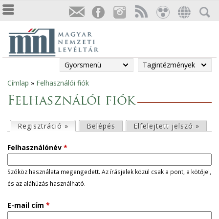
Gyorsmenü
Tagintézmények
Címlap
»
Felhasználói fiók
Jelenlegi
Felhasználói fiók
hely
E
Regisztráció »
(aktív fül)
Belépés
Elfelejtett jelszó »
l
Felhasználónév
*
s
Szóköz használata megengedett. Az írásjelek közül csak a pont, a kötőjel,
és az aláhúzás használható.
ő
E-mail cím
*
d