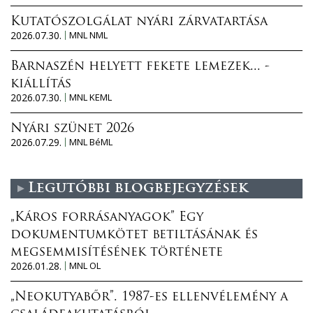
Kutatószolgálat nyári zárvatartása
2026.07.30.
MNL NML
Barnaszén helyett fekete lemezek... -
kiállítás
2026.07.30.
MNL KEML
Nyári szünet 2026
2026.07.29.
MNL BéML
Legutóbbi blogbejegyzések
„Káros forrásanyagok” Egy
dokumentumkötet betiltásának és
megsemmisítésének története
2026.01.28.
MNL OL
„Neokutyabőr”. 1987-es ellenvélemény a