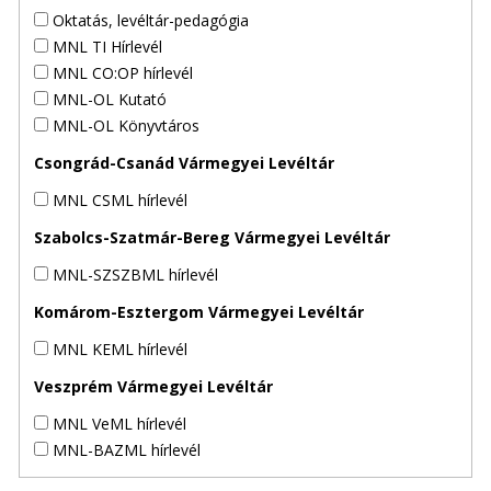
Oktatás, levéltár-pedagógia
MNL TI Hírlevél
MNL CO:OP hírlevél
MNL-OL Kutató
MNL-OL Könyvtáros
Csongrád-Csanád Vármegyei Levéltár
MNL CSML hírlevél
Szabolcs-Szatmár-Bereg Vármegyei Levéltár
MNL-SZSZBML hírlevél
Komárom-Esztergom Vármegyei Levéltár
MNL KEML hírlevél
Veszprém Vármegyei Levéltár
MNL VeML hírlevél
MNL-BAZML hírlevél