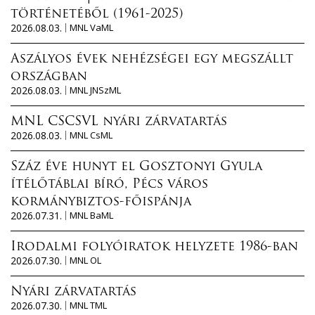
történetéből (1961-2025)
2026.08.03.
MNL VaML
Aszályos évek nehézségei egy megszállt
országban
2026.08.03.
MNL JNSzML
MNL CSCSVL nyári zárvatartás
2026.08.03.
MNL CsML
Száz éve hunyt el Gosztonyi Gyula
ítélőtáblai bíró, Pécs város
kormánybiztos-főispánja
2026.07.31.
MNL BaML
Irodalmi folyóiratok helyzete 1986-ban
2026.07.30.
MNL OL
Nyári zárvatartás
2026.07.30.
MNL TML