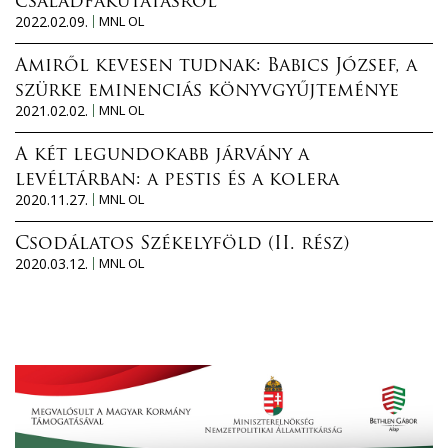
családfakutatásról
2022.02.09.
MNL OL
Amiről kevesen tudnak: Babics József, a
szürke eminenciás könyvgyűjteménye
2021.02.02.
MNL OL
A két legundokabb járvány a
levéltárban: a pestis és a kolera
2020.11.27.
MNL OL
Csodálatos Székelyföld (II. rész)
2020.03.12.
MNL OL