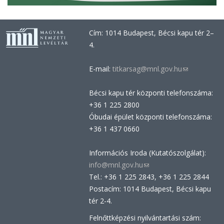
Cím: 1014 Budapest, Bécsi kapu tér 2–
4.
E-mail:
titkarsag@mnl.gov.hu
(link
sends
Bécsi kapu tér központi telefonszáma:
e-
+36 1 225 2800
mail)
Óbudai épület központi telefonszáma:
+36 1 437 0660
Információs Iroda (Kutatószolgálat):
info@mnl.gov.hu
(link
Tel.: +36 1 225 2843, +36 1 225 2844
sends
Postacím: 1014 Budapest, Bécsi kapu
e-
tér 2-4.
mail)
Felnőttképzési nyilvántartási szám: