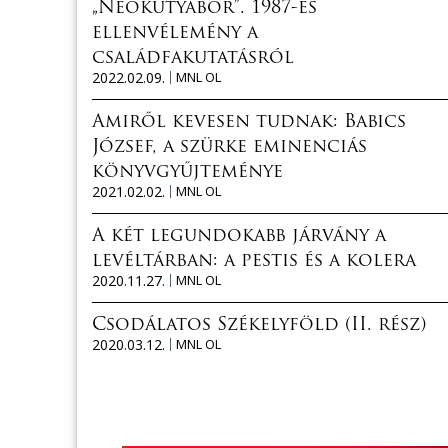
„Neokutyabőr”. 1987-es
ellenvélemény a
családfakutatásról
2022.02.09.
MNL OL
Amiről kevesen tudnak: Babics
József, a szürke eminenciás
könyvgyűjteménye
2021.02.02.
MNL OL
A két legundokabb járvány a
levéltárban: a pestis és a kolera
2020.11.27.
MNL OL
Csodálatos Székelyföld (II. rész)
2020.03.12.
MNL OL