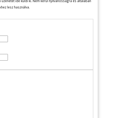
zenetét ide küldi ki. Nem kerül nyilvánosságra és általában
ekhez lesz használva.