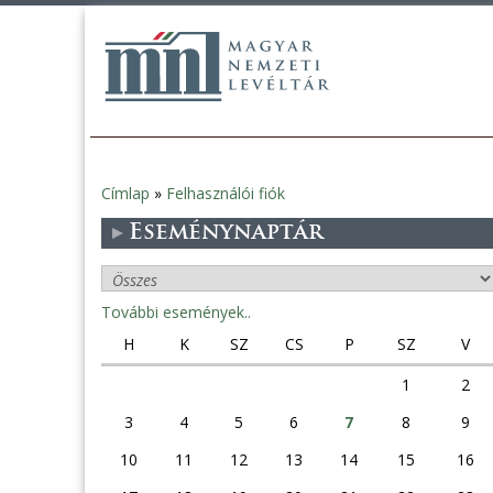
Címlap
»
Felhasználói fiók
Jelenlegi
Eseménynaptár
hely
További események..
H
K
SZ
CS
P
SZ
V
1
2
3
4
5
6
7
8
9
10
11
12
13
14
15
16