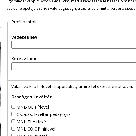
Egy mindenképp működő e-mail cím, mert a rendszer a felhasználó minden ü
l
csak elfelejtett jelszóhoz való segítségnyújtásra, valamint a kért értesítés
e
Profil adatok
g
Vezetéknév
e
s
Keresztnév
f
ü
Válassza ki a hírlevél csoportokat, amire fel szeretne iratkozni.
l
Országos Levéltár
MNL-OL Hírlevél
e
Oktatás, levéltár-pedagógia
MNL TI Hírlevél
k
MNL CO:OP hírlevél