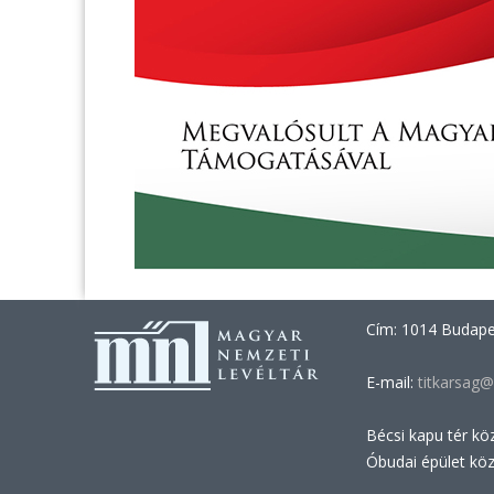
Cím: 1014 Budapes
E-mail:
titkarsag@
Bécsi kapu tér kö
Óbudai épület kö