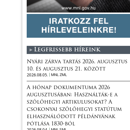
Legfrissebb híreink
Nyári zárva tartás 2026. augusztus
10. és augusztus 21. között
2026.08.05.
MNL ZML
A hónap dokumentuma 2026
augusztusában: Használták-e a
szőlőhegyi artikulusokat? A
csokonyai szőlőhegyi statútum
elhasználódott példányának
pótlása 1830-ból
2026.08.04.
MNL SML