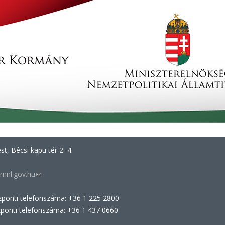
t, Bécsi kapu tér 2–4.
mnl.gov.hu
(link
sends
zponti telefonszáma: +36 1 225 2800
e-
zponti telefonszáma: +36 1 437 0660
mail)