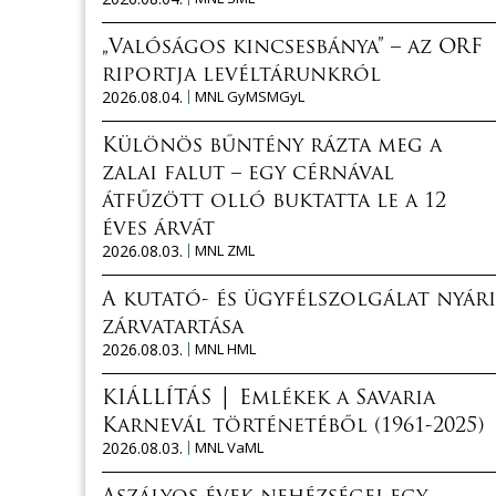
„Valóságos kincsesbánya” – az ORF
riportja levéltárunkról
2026.08.04.
MNL GyMSMGyL
Különös bűntény rázta meg a
zalai falut – egy cérnával
átfűzött olló buktatta le a 12
éves árvát
2026.08.03.
MNL ZML
A kutató- és ügyfélszolgálat nyári
zárvatartása
2026.08.03.
MNL HML
KIÁLLÍTÁS │ Emlékek a Savaria
Karnevál történetéből (1961-2025)
2026.08.03.
MNL VaML