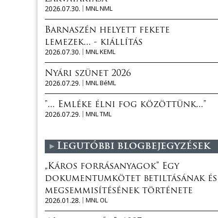
2026.07.30.
MNL NML
Barnaszén helyett fekete
lemezek... - kiállítás
2026.07.30.
MNL KEML
Nyári szünet 2026
2026.07.29.
MNL BéML
"... Emléke élni fog közöttünk..."
2026.07.29.
MNL TML
Legutóbbi blogbejegyzések
„Káros forrásanyagok” Egy
dokumentumkötet betiltásának és
megsemmisítésének története
2026.01.28.
MNL OL