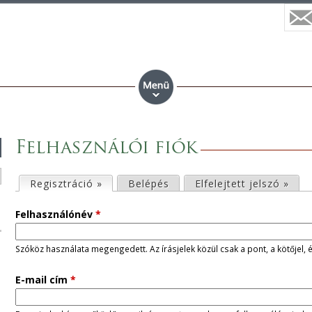
Felhasználói fiók
E
Regisztráció »
(aktív fül)
Belépés
Elfelejtett jelszó »
l
Felhasználónév
*
s
Szóköz használata megengedett. Az írásjelek közül csak a pont, a kötőjel, 
ő
E-mail cím
*
d