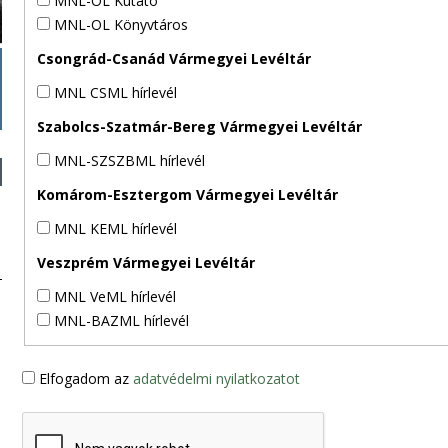
MNL-OL Kutató
MNL-OL Könyvtáros
Csongrád-Csanád Vármegyei Levéltár
MNL CSML hírlevél
Szabolcs-Szatmár-Bereg Vármegyei Levéltár
MNL-SZSZBML hírlevél
Komárom-Esztergom Vármegyei Levéltár
MNL KEML hírlevél
Veszprém Vármegyei Levéltár
MNL VeML hírlevél
MNL-BAZML hírlevél
Elfogadom az
adatvédelmi nyilatkozatot