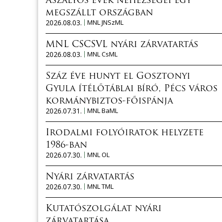
Aszályos évek nehézségei egy
megszállt országban
2026.08.03.
MNL JNSzML
MNL CSCSVL nyári zárvatartás
2026.08.03.
MNL CsML
Száz éve hunyt el Gosztonyi
Gyula ítélőtáblai bíró, Pécs város
kormánybiztos-főispánja
2026.07.31.
MNL BaML
Irodalmi folyóiratok helyzete
1986-ban
2026.07.30.
MNL OL
Nyári zárvatartás
2026.07.30.
MNL TML
Kutatószolgálat nyári
zárvatartása