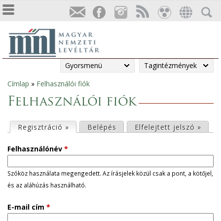
Gyorsmenü
Tagintézmények
Címlap
»
Felhasználói fiók
Jelenlegi
Felhasználói fiók
hely
E
Regisztráció »
(aktív fül)
Belépés
Elfelejtett jelszó »
l
Felhasználónév
*
s
Szóköz használata megengedett. Az írásjelek közül csak a pont, a kötőjel,
és az aláhúzás használható.
ő
E-mail cím
*
d