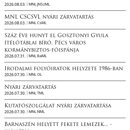
2026.08.03.
MNL JNSzML
MNL CSCSVL nyári zárvatartás
2026.08.03.
MNL CsML
Száz éve hunyt el Gosztonyi Gyula
ítélőtáblai bíró, Pécs város
kormánybiztos-főispánja
2026.07.31.
MNL BaML
Irodalmi folyóiratok helyzete 1986-ban
2026.07.30.
MNL OL
Nyári zárvatartás
2026.07.30.
MNL TML
Kutatószolgálat nyári zárvatartása
2026.07.30.
MNL NML
Barnaszén helyett fekete lemezek... -