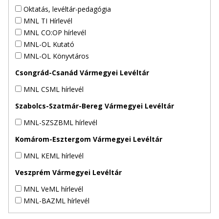
Oktatás, levéltár-pedagógia
MNL TI Hírlevél
MNL CO:OP hírlevél
MNL-OL Kutató
MNL-OL Könyvtáros
Csongrád-Csanád Vármegyei Levéltár
MNL CSML hírlevél
Szabolcs-Szatmár-Bereg Vármegyei Levéltár
MNL-SZSZBML hírlevél
Komárom-Esztergom Vármegyei Levéltár
MNL KEML hírlevél
Veszprém Vármegyei Levéltár
MNL VeML hírlevél
MNL-BAZML hírlevél