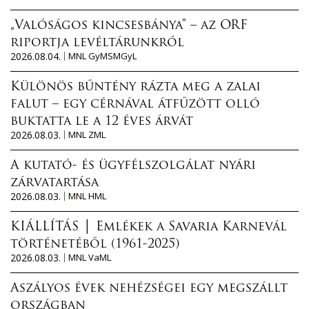
„Valóságos kincsesbánya” – az ORF
riportja levéltárunkról
2026.08.04.
MNL GyMSMGyL
Különös bűntény rázta meg a zalai
falut – egy cérnával átfűzött olló
buktatta le a 12 éves árvát
2026.08.03.
MNL ZML
A kutató- és ügyfélszolgálat nyári
zárvatartása
2026.08.03.
MNL HML
KIÁLLÍTÁS │ Emlékek a Savaria Karnevál
történetéből (1961-2025)
2026.08.03.
MNL VaML
Aszályos évek nehézségei egy megszállt
országban