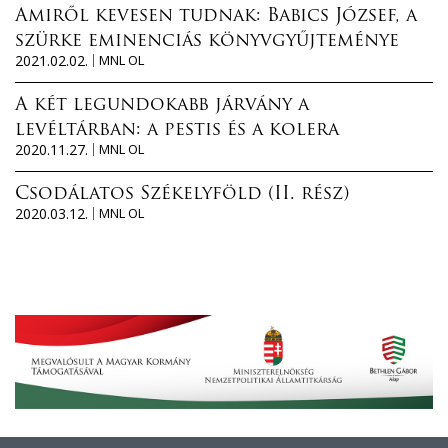
Amiről kevesen tudnak: Babics József, a
szürke eminenciás könyvgyűjteménye
2021.02.02.
MNL OL
A két legundokabb járvány a
levéltárban: a pestis és a kolera
2020.11.27.
MNL OL
Csodálatos Székelyföld (II. rész)
2020.03.12.
MNL OL