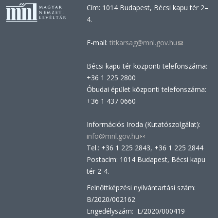
Cím: 1014 Budapest, Bécsi kapu tér 2–
4.
E-mail:
titkarsag@mnl.gov.hu
(link
sends
Bécsi kapu tér központi telefonszáma:
e-
+36 1 225 2800
mail)
Óbudai épület központi telefonszáma:
+36 1 437 0660
Információs Iroda (Kutatószolgálat):
info@mnl.gov.hu
(link
Tel.: +36 1 225 2843, +36 1 225 2844
sends
Postacím: 1014 Budapest, Bécsi kapu
e-
tér 2-4.
mail)
Felnőttképzési nyilvántartási szám:
B/2020/002162
Engedélyszám: E/2020/000419