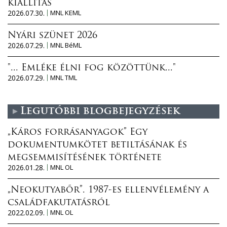
kiállítás
2026.07.30.
MNL KEML
Nyári szünet 2026
2026.07.29.
MNL BéML
"... Emléke élni fog közöttünk..."
2026.07.29.
MNL TML
Legutóbbi blogbejegyzések
„Káros forrásanyagok” Egy
dokumentumkötet betiltásának és
megsemmisítésének története
2026.01.28.
MNL OL
„Neokutyabőr”. 1987-es ellenvélemény a
családfakutatásról
2022.02.09.
MNL OL