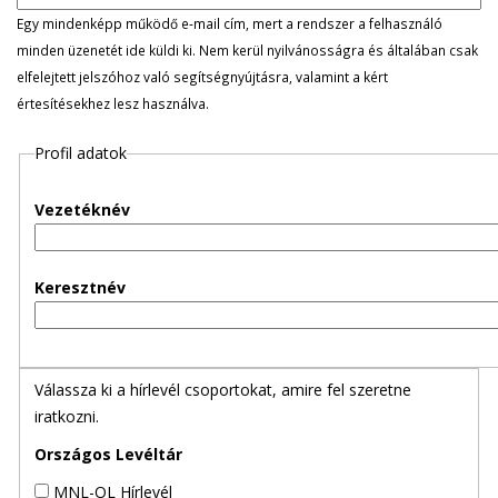
l
Egy mindenképp működő e-mail cím, mert a rendszer a felhasználó
minden üzenetét ide küldi ki. Nem kerül nyilvánosságra és általában csak
e
elfelejtett jelszóhoz való segítségnyújtásra, valamint a kért
értesítésekhez lesz használva.
g
Profil adatok
e
s
Vezetéknév
f
Keresztnév
ü
l
Válassza ki a hírlevél csoportokat, amire fel szeretne
e
iratkozni.
k
Országos Levéltár
MNL-OL Hírlevél