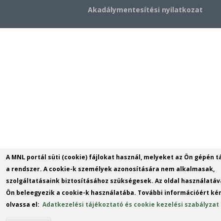
Akadálymentesítési nyilatkozat
A MNL portál süti (cookie) fájlokat használ, melyeket az Ön gépén t
a rendszer. A cookie-k személyek azonosítására nem alkalmasak,
szolgáltatásaink biztosításához szükségesek. Az oldal használatáv
Ön beleegyezik a cookie-k használatába. További információért kér
olvassa el:
Adatkezelési tájékoztató és cookie kezelési szabályzat