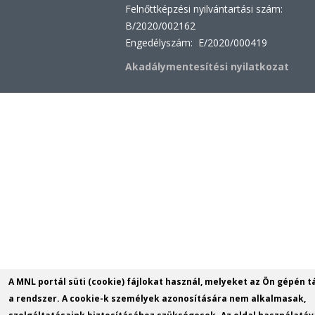
Felnőttképzési nyilvántartási szám:
B/2020/002162
Engedélyszám: E/2020/000419
Akadálymentesítési nyilatkozat
A MNL portál süti (cookie) fájlokat használ, melyeket az Ön gépén t
a rendszer. A cookie-k személyek azonosítására nem alkalmasak,