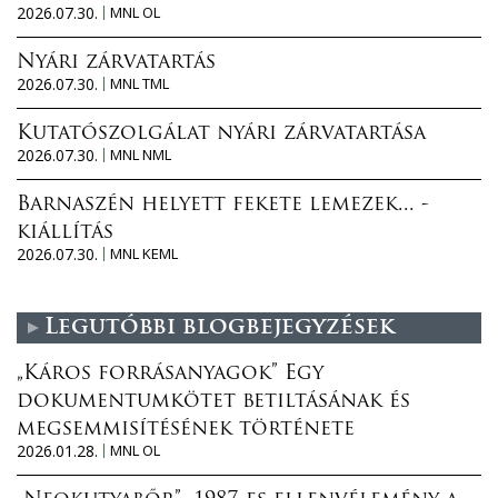
2026.07.30.
MNL OL
Nyári zárvatartás
2026.07.30.
MNL TML
Kutatószolgálat nyári zárvatartása
2026.07.30.
MNL NML
Barnaszén helyett fekete lemezek... -
kiállítás
2026.07.30.
MNL KEML
Legutóbbi blogbejegyzések
„Káros forrásanyagok” Egy
dokumentumkötet betiltásának és
megsemmisítésének története
2026.01.28.
MNL OL