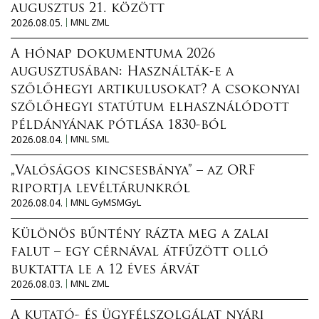
augusztus 21. között
2026.08.05.
MNL ZML
A hónap dokumentuma 2026
augusztusában: Használták-e a
szőlőhegyi artikulusokat? A csokonyai
szőlőhegyi statútum elhasználódott
példányának pótlása 1830-ból
2026.08.04.
MNL SML
„Valóságos kincsesbánya” – az ORF
riportja levéltárunkról
2026.08.04.
MNL GyMSMGyL
Különös bűntény rázta meg a zalai
falut – egy cérnával átfűzött olló
buktatta le a 12 éves árvát
2026.08.03.
MNL ZML
A kutató- és ügyfélszolgálat nyári