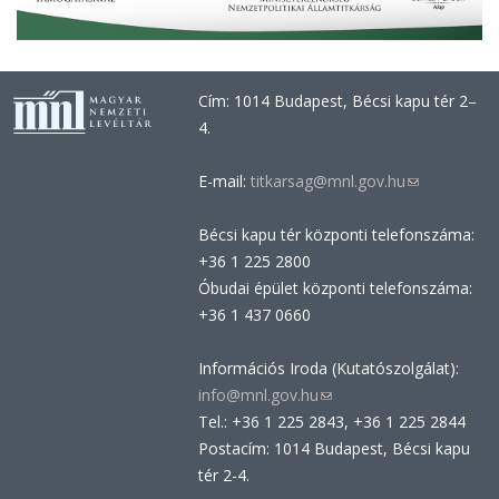
Cím: 1014 Budapest, Bécsi kapu tér 2–
4.
E-mail:
titkarsag@mnl.gov.hu
(link
sends
Bécsi kapu tér központi telefonszáma:
e-
+36 1 225 2800
mail)
Óbudai épület központi telefonszáma:
+36 1 437 0660
Információs Iroda (Kutatószolgálat):
info@mnl.gov.hu
(link
Tel.: +36 1 225 2843, +36 1 225 2844
sends
Postacím: 1014 Budapest, Bécsi kapu
e-
tér 2-4.
mail)