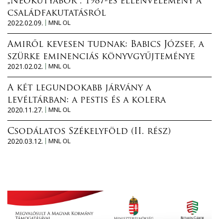
„Neokutyabőr”. 1987-es ellenvélemény a
családfakutatásról
2022.02.09.
MNL OL
Amiről kevesen tudnak: Babics József, a
szürke eminenciás könyvgyűjteménye
2021.02.02.
MNL OL
A két legundokabb járvány a
levéltárban: a pestis és a kolera
2020.11.27.
MNL OL
Csodálatos Székelyföld (II. rész)
2020.03.12.
MNL OL