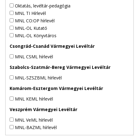
Oktatás, levéltár-pedagógia
MNL TI Hírlevél
MNL CO:OP hírlevél
MNL-OL Kutató
MNL-OL Könyvtáros
Csongrád-Csanád Vármegyei Levéltár
MNL CSML hírlevél
Szabolcs-Szatmár-Bereg Vármegyei Levéltár
MNL-SZSZBML hírlevél
Komárom-Esztergom Vármegyei Levéltár
MNL KEML hírlevél
Veszprém Vármegyei Levéltár
MNL VeML hírlevél
MNL-BAZML hírlevél