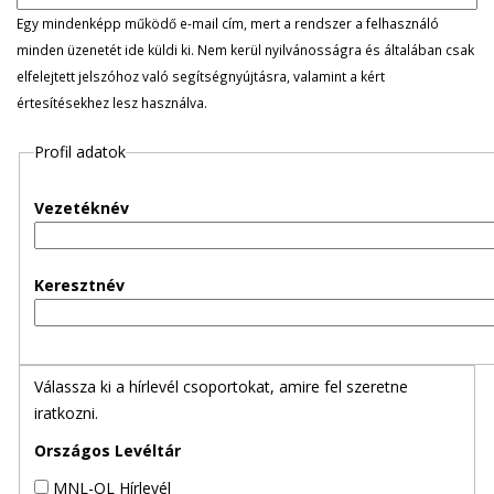
l
Egy mindenképp működő e-mail cím, mert a rendszer a felhasználó
minden üzenetét ide küldi ki. Nem kerül nyilvánosságra és általában csak
e
elfelejtett jelszóhoz való segítségnyújtásra, valamint a kért
értesítésekhez lesz használva.
g
Profil adatok
e
s
Vezetéknév
f
Keresztnév
ü
l
Válassza ki a hírlevél csoportokat, amire fel szeretne
e
iratkozni.
k
Országos Levéltár
MNL-OL Hírlevél