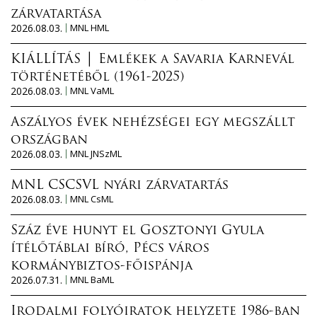
zárvatartása
2026.08.03.
MNL HML
KIÁLLÍTÁS │ Emlékek a Savaria Karnevál
történetéből (1961-2025)
2026.08.03.
MNL VaML
Aszályos évek nehézségei egy megszállt
országban
2026.08.03.
MNL JNSzML
MNL CSCSVL nyári zárvatartás
2026.08.03.
MNL CsML
Száz éve hunyt el Gosztonyi Gyula
ítélőtáblai bíró, Pécs város
kormánybiztos-főispánja
2026.07.31.
MNL BaML
Irodalmi folyóiratok helyzete 1986-ban