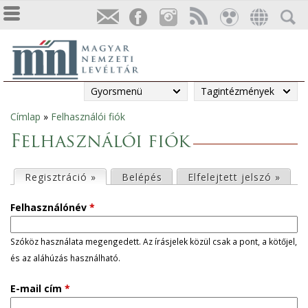
Gyorsmenü
Tagintézmények
Címlap
»
Felhasználói fiók
Jelenlegi
Felhasználói fiók
hely
E
Regisztráció »
(aktív fül)
Belépés
Elfelejtett jelszó »
l
Felhasználónév
*
s
Szóköz használata megengedett. Az írásjelek közül csak a pont, a kötőjel,
és az aláhúzás használható.
ő
E-mail cím
*
d